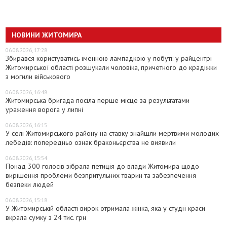
НОВИНИ ЖИТОМИРА
06.08.2026, 17:28
Збирався користуватись іменною лампадкою у побуті: у райцентрі
Житомирської області розшукали чоловіка, причетного до крадіжки
з могили військового
06.08.2026, 16:48
Житомирська бригада посіла перше місце за результатами
ураження ворога у липні
06.08.2026, 16:15
У селі Житомирського району на ставку знайшли мертвими молодих
лебедів: попередньо ознак браконьєрства не виявили
06.08.2026, 15:54
Понад 300 голосів зібрала петиція до влади Житомира щодо
вирішення проблеми безпритульних тварин та забезпечення
безпеки людей
06.08.2026, 15:18
У Житомирській області вирок отримала жінка, яка у студії краси
вкрала сумку з 24 тис. грн