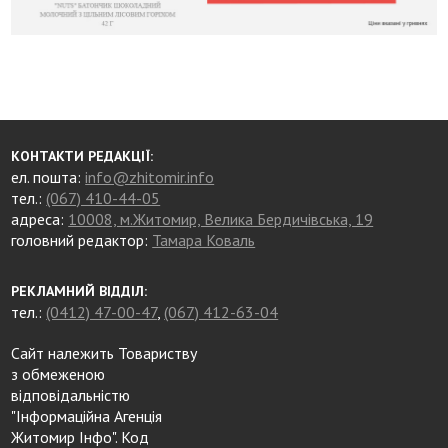
КОНТАКТИ РЕДАКЦІЇ:
ел. пошта:
info@zhitomir.info
тел.:
(067) 410-44-05
адреса:
10008, м.Житомир, Велика Бердичівська, 19
головний редактор:
Тамара Коваль
РЕКЛАМНИЙ ВІДДІЛ:
тел.:
(0412) 47-00-47
,
(067) 412-63-04
Сайт належить Товариству
з обмеженою
відповідальністю
"Інформаційна Агенція
Житомир Інфо". Код