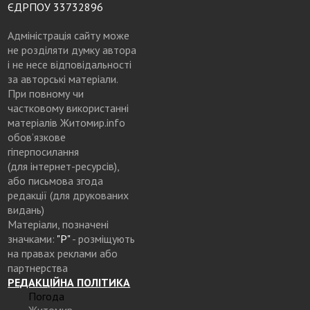
ЄДРПОУ 33732896
Адміністрація сайту може
не розділяти думку автора
і не несе відповідальності
за авторські матеріали.
При повному чи
частковому використанні
матеріалів Житомир.info
обов’язкове
гіперпосилання
(для інтернет-ресурсів),
або письмова згода
редакції (для друкованих
видань)
Матеріали, позначені
значками:
"Р"
- розміщують
на правах реклами або
партнерства
РЕДАКЦІЙНА ПОЛІТИКА
Погода
Житомир