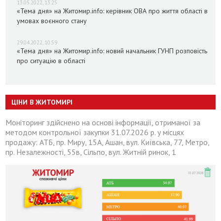
13.05.2022, 13:25
«Тема дня» на Житомир.info: керівник ОВА про життя області в
умовах воєнного стану
29.04.2022, 10:59
«Тема дня» на Житомир.info: новий начальник ГУНП розповість
про ситуацію в області
ЦІНИ В ЖИТОМИРІ
Моніторинг здійснено на основі інформації, отриманої за
методом контрольної закупки 31.07.2026 р. у місцях
продажу: АТБ, пр. Миру, 15А, Ашан, вул. Київська, 77, Метро,
пр. Незалежності, 55в, Сільпо, вул. Житній ринок, 1