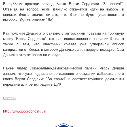
В субботу проходит съезд блока Верки Сердючки "За своих!".
Отвечая на вопрос, если Данилко откажется идти на выборы в
списках блока, значит ли это, что блок не будет участвовать в
выборах, Душин сказал: "Да".
Как пояснил Душин это связано с авторскими правами на торговую
марку "Верка Сердючка", которая использована в названии блока, а
также с тем, что участники съезда уже утвердили список
кандидатов от блока, в котором Данилко занял первую позицию. Сам
Данилко отсутствовал на съезде.
Ранее лидер Либерально-демократической партии Игорь Душин
заявил, что уже подписано соглашение о создании избирательного
блока Верки Сердючки "За своих!" и соответствующие документы
переданы для регистрации в ЦИК.
Газета.ru
http://www.podrobnosti.ua