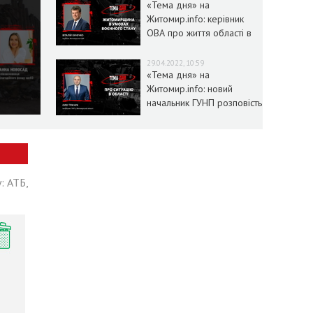
«Тема дня» на
Житомир.info: керівник
ОВА про життя області в
умовах воєнного стану
29.04.2022, 10:59
«Тема дня» на
Житомир.info: новий
начальник ГУНП розповість
про ситуацію в області
: АТБ,