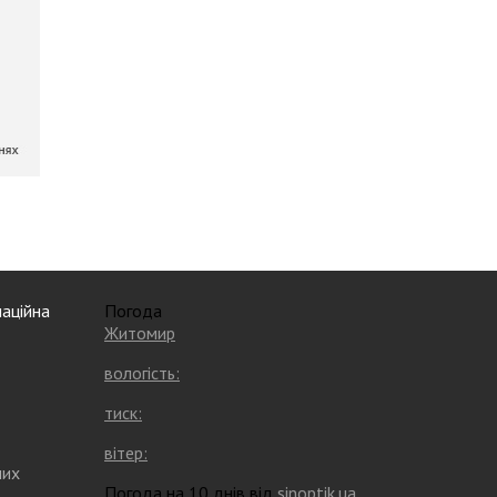
аційна
Погода
Житомир
вологість:
тиск:
вітер:
них
Погода на 10 днів від
sinoptik.ua