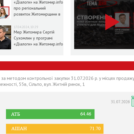
«Діалоги» на Житомир.info
про регіональний
розвиток Житомирщини в
умовах воєнного стану
17.04.2024, 10:29
Мер Житомира Сергій
Сухомлин у програмі
«Діалоги» на Житомир.info
 за методом контрольної закупки 31.07.2026 р. у місцях продажу
лежності, 55в, Сільпо, вул. Житній ринок, 1