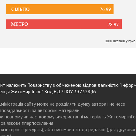
йт належить Товариству з обмеженою відповідальністю "Інформ
енція Житомир Інфо". Код ЄДРПОУ 33732896
міністрація сайту може не розділяти думку автора і не несе
дповідальності за авторські матеріали.
и повному чи частковому використанні матеріалів Житомир.info
ов’язкове гіперпосилання
ля інтернет-ресурсів), або письмова згода редакції (для друкова
дань)