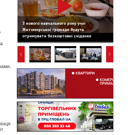
З нового навчального року учні
Житомирської громади будуть
о
отримувати безкоштовні сніданки
ка
рами.
кінця
рт