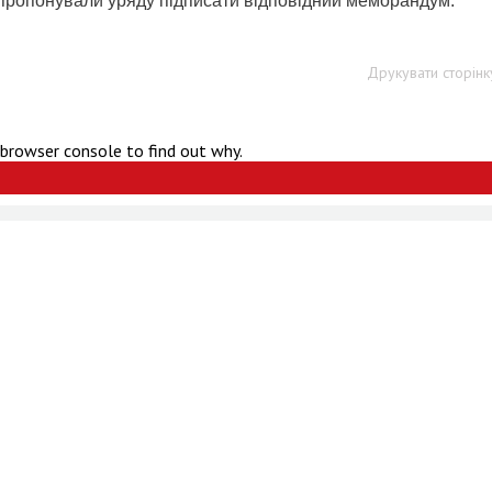
запропонували уряду підписати відповідний меморандум.
Друкувати сторінк
 browser console to find out why.