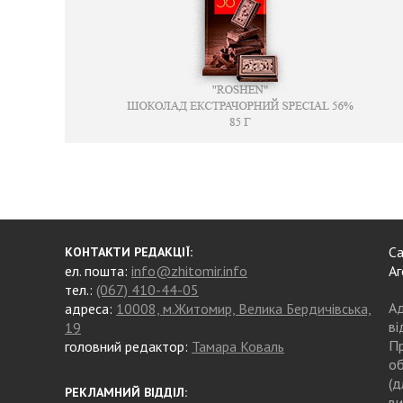
Са
КОНТАКТИ РЕДАКЦІЇ:
ел. пошта:
info@zhitomir.info
Аг
тел.:
(067) 410-44-05
Ад
адреса:
10008, м.Житомир, Велика Бердичівська,
ві
19
Пр
головний редактор:
Тамара Коваль
об
(д
РЕКЛАМНИЙ ВІДДІЛ:
ви