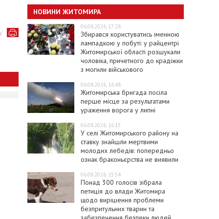
НОВИНИ ЖИТОМИРА
06.08.2026, 17:28
у
Збирався користуватись іменною
лампадкою у побуті: у райцентрі
Житомирської області розшукали
чоловіка, причетного до крадіжки
з могили військового
06.08.2026, 16:48
Житомирська бригада посіла
перше місце за результатами
ураження ворога у липні
06.08.2026, 16:15
У селі Житомирського району на
ставку знайшли мертвими
молодих лебедів: попередньо
ознак браконьєрства не виявили
06.08.2026, 15:54
Понад 300 голосів зібрала
петиція до влади Житомира
щодо вирішення проблеми
безпритульних тварин та
забезпечення безпеки людей