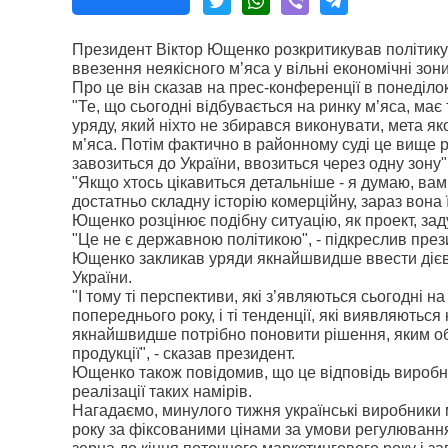
Президент Віктор Ющенко розкритикував політику 
ввезення неякісного м’яса у вільні економічні зони
Про це він сказав на прес-конференції в понеділо
"Те, що сьогодні відбувається на ринку м’яса, має
уряду, який ніхто не збирався виконувати, мета я
м’яса. Потім фактично в районному суді це вище р
завозиться до України, ввозиться через одну зону"
"Якщо хтось цікавиться детальніше - я думаю, вам 
достатньо складну історію комерційну, зараз вона ї
Ющенко розцінює подібну ситуацію, як проект, зад
"Це не є державною політикою", - підкреслив през
Ющенко закликав уряди якнайшвидше ввести дієві
України.
"І тому ті перспективи, які з’являються сьогодні 
попереднього року, і ті тенденції, які виявляються 
якнайшвидше потрібно поновити рішення, яким обм
продукції", - сказав президент.
Ющенко також повідомив, що це відповідь виробни
реалізації таких намірів.
Нагадаємо, минулого тижня українські виробники 
року за фіксованими цінами за умови регулювання