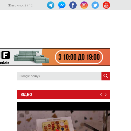
Житомир:
27
°C
ВІДЕО