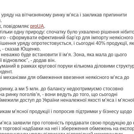
уряду на вітчизняному ринку м’яса і закликав припинити
.
к, повідомляє
proUA
.
 тільки одну природу: спочатку було ухвалено рішення нібит
кого - сформувати ефективний бар’єр для імпорту неякісного
ішення уряду опротестовується, і сьогодні 40% продукції, я
, - сказав Ющенко.
неважко буде встановити її ім’я. Зона, яка мала до цього
ї відновлює", - додав він.
уманий в рамках кругової поруки кількома діловими структу
идент.
 механізми для обмеження ввезення неякісного м’яса до
на ринку, а ми 5 млн. до балансу недоотримуємо стосовно
на ринку поголів’я, - вони ведуть до того, що сьогодні
ежили доступ до України неналежної якості м’яса і м’ясної
кам м’ясної продукції і попросив підтримки у бізнесу щодо
м’яса заявили про готовність продавати свою продукцію до 
 торгової надбавки на неї і збереження обмежень на експо