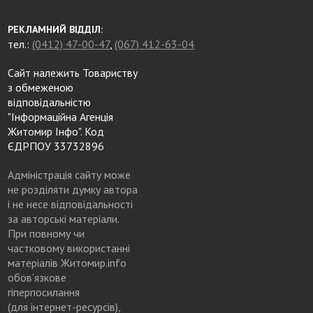
РЕКЛАМНИЙ ВІДДІЛ:
тел.:
(0412) 47-00-47
,
(067) 412-63-04
Сайт належить Товариству
з обмеженою
відповідальністю
"Інформаційна Агенція
Житомир Інфо". Код
ЄДРПОУ 33732896
Адміністрація сайту може
не розділяти думку автора
і не несе відповідальності
за авторські матеріали.
При повному чи
частковому використанні
матеріалів Житомир.info
обов’язкове
гіперпосилання
(для інтернет-ресурсів),