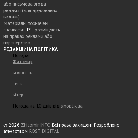
або письмова згода
редакції (для друкованих
видань)
Матеріали, позначені
значками:
"Р"
- розміщують
на правах реклами або
партнерства
РЕДАКЦІЙНА ПОЛІТИКА
Погода
Житомир
вологість:
тиск:
вітер:
Погода на 10 днів від
sinoptik.ua
© 2026
Zhitomir.INFO
Всі права захищені. Розроблено
агентством
ROST DIGITAL