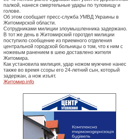
палкой, нанеся смертельные удары по туловищу и
голове.
Об этом сообщает пресс-служба УМВД Украины в
Житомирской области.
Сотрудниками милиции злоумышленника задержано.
В тот же день в Житомирский горотдел милиции
поступило сообщение из приемного отделения
центральной городской больницы о том, что к ним с
ножевым ранением в шею доставлено жителя
Житомира.
Как установила милиция, удар ножом мужчине нанес
также во время ссоры его 24-летний сын, который
задержан, а нож изъят.
Житомир.info