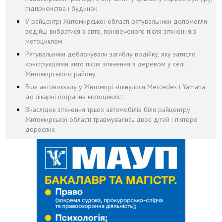
підприємства і будинок
У райцентрі Житомирської області рятувальники допомогли
водійці вибратися з авто, понівеченого після зіткнення з
мотоциклом
Рятувальники деблокували загиблу водійку, яку затисло
конструкціями авто після зіткнення з деревом у селі
Житомирського району
Біля автовокзалу у Житомирі зіткнулися Mercedes і Yamaha,
до лікарні потрапив мотоцикліст
Внаслідок зіткнення трьох автомобілів біля райцентру
Житомирської області травмувались двоє дітей і пʼятеро
дорослих