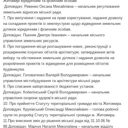
Житомирі юридичним та фізичним особам.
Доповідач: Ревенко Оксана Михайлівна – начальник регулювання
земельних відносин міської ради.
7. Про вилучення і надання на праві користування, надання дозволу
на складання проектів із землеустрою щодо відведення земельних
ділянок юридичним і фізичним особам.
Доповідач: Пшоняк Дмитро Іванович – начальник міського
управління земельних ресурсів.
8. Про погодження місця розташування нових, реконструкції з
розширенням існуючих об’єктів архітектури, затвердження актів
вибору та обстеження земельних ділянок і надання дозволів на
розроблення проектів їх відведення для розміщення об’єктів
будівництва.
Доповідач: Головатенко Валерій Володимирович – начальник
управління містобудування та архітектури міської ради.
9. Про списання заборгованості бюджетних установ
.
Доповідач: Кобилінський Сергій Володимирович – начальник
управління охорони здоров’я міської ради.
10. Про прийняття Статуту територіальної громади міста Житомира.
Доповідач: Круківський Олександр Миколайович – голова робочої
групи по розробці Статуту територіальної громади м. Житомира.
11.Про внесення змін до рішення міської ради від 31.10.06 №
98
.
Доповідач: Марчук Наталія Миколаївна – начальник відділу