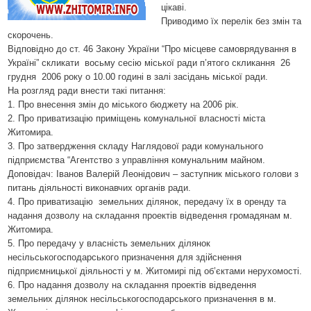
цікаві.
Приводимо їх перелік без змін та
скорочень.
Відповідно до ст. 46 Закону України “Про місцеве самоврядування в
Україні” скликати
восьму сесію міської ради п’ятого скликання
26
грудня
2006 року о 10.00 годині в залі засідань міської ради.
На розгляд ради внести такі питання:
1. Про внесення змін до міського бюджету на 2006 рік.
2. Про приватизацію приміщень комунальної власності міста
Житомира.
3. Про затвердження складу Наглядової ради комунального
підприємства “Агентство з управління комунальним майном.
Доповідач: Іванов Валерій Леонідович – заступник міського голови з
питань діяльності виконавчих органів ради.
4. Про приватизацію
земельних ділянок, передачу їх в оренду та
надання дозволу на складання проектів відведення громадянам м.
Житомира.
5. Про передачу у власність земельних ділянок
несільськогосподарського призначення для здійснення
підприємницької діяльності у м. Житомирі під об’єктами нерухомості.
6. Про надання дозволу на складання проектів відведення
земельних ділянок несільськогосподарського призначення в м.