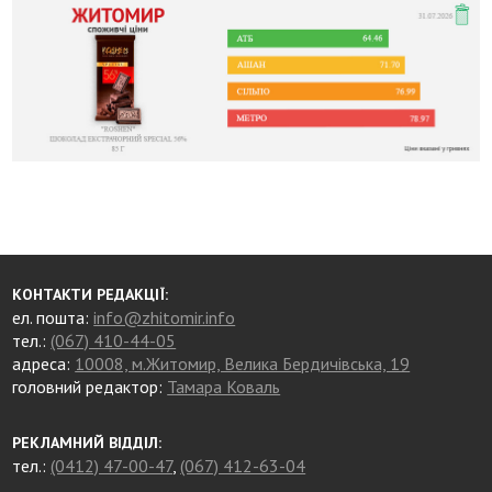
КОНТАКТИ РЕДАКЦІЇ:
ел. пошта:
info@zhitomir.info
тел.:
(067) 410-44-05
адреса:
10008, м.Житомир, Велика Бердичівська, 19
головний редактор:
Тамара Коваль
РЕКЛАМНИЙ ВІДДІЛ:
тел.:
(0412) 47-00-47
,
(067) 412-63-04