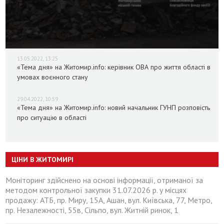
13.05.2022, 13:25
«Тема дня» на Житомир.info: керівник ОВА про життя області в
умовах воєнного стану
29.04.2022, 10:59
«Тема дня» на Житомир.info: новий начальник ГУНП розповість
про ситуацію в області
ЦІНИ В ЖИТОМИРІ
Моніторинг здійснено на основі інформації, отриманої за
методом контрольної закупки 31.07.2026 р. у місцях
продажу: АТБ, пр. Миру, 15А, Ашан, вул. Київська, 77, Метро,
пр. Незалежності, 55в, Сільпо, вул. Житній ринок, 1