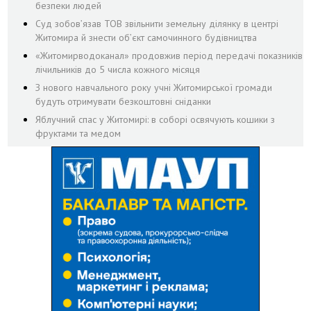
безпеки людей
Суд зобов’язав ТОВ звільнити земельну ділянку в центрі
Житомира й знести об’єкт самочинного будівництва
«Житомирводоканал» продовжив період передачі показників
лічильників до 5 числа кожного місяця
З нового навчального року учні Житомирської громади
будуть отримувати безкоштовні сніданки
Яблучний спас у Житомирі: в соборі освячують кошики з
фруктами та медом