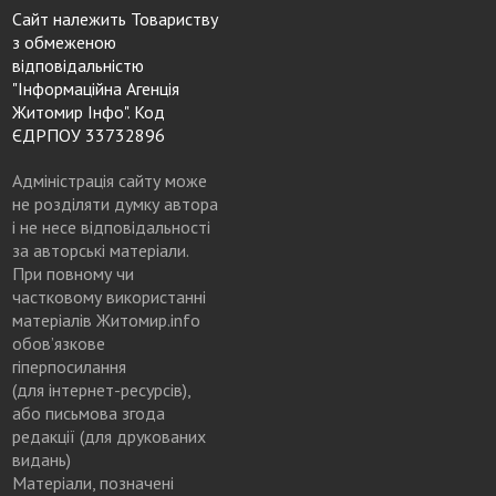
Сайт належить Товариству
з обмеженою
відповідальністю
"Інформаційна Агенція
Житомир Інфо". Код
ЄДРПОУ 33732896
Адміністрація сайту може
не розділяти думку автора
і не несе відповідальності
за авторські матеріали.
При повному чи
частковому використанні
матеріалів Житомир.info
обов’язкове
гіперпосилання
(для інтернет-ресурсів),
або письмова згода
редакції (для друкованих
видань)
Матеріали, позначені