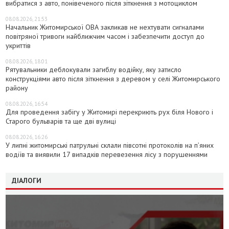
вибратися з авто, понівеченого після зіткнення з мотоциклом
08.08.2026, 21:53
Начальник Житомирської ОВА закликав не нехтувати сигналами
повітряної тривоги найближчим часом і забезпечити доступ до
укриттів
08.08.2026, 18:01
Рятувальники деблокували загиблу водійку, яку затисло
конструкціями авто після зіткнення з деревом у селі Житомирського
району
08.08.2026, 16:54
Для проведення забігу у Житомирі перекриють рух біля Нового і
Старого бульварів та ще дві вулиці
08.08.2026, 16:26
У липні житомирські патрульні склали півсотні протоколів на пʼяних
водіїв та виявили 17 випадків перевезення лісу з порушеннями
ДІАЛОГИ