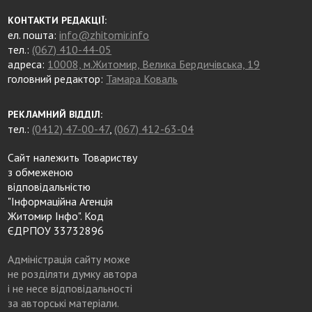
КОНТАКТИ РЕДАКЦІЇ:
ел. пошта:
info@zhitomir.info
тел.:
(067) 410-44-05
адреса:
10008, м.Житомир, Велика Бердичівська, 19
головний редактор:
Тамара Коваль
РЕКЛАМНИЙ ВІДДІЛ:
тел.:
(0412) 47-00-47
,
(067) 412-63-04
Сайт належить Товариству
з обмеженою
відповідальністю
"Інформаційна Агенція
Житомир Інфо". Код
ЄДРПОУ 33732896
Адміністрація сайту може
не розділяти думку автора
і не несе відповідальності
за авторські матеріали.