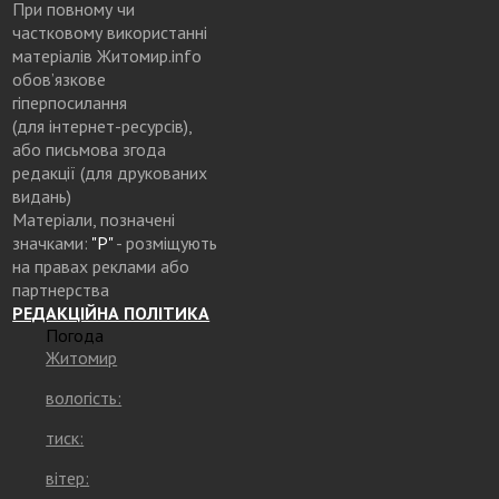
При повному чи
частковому використанні
матеріалів Житомир.info
обов’язкове
гіперпосилання
(для інтернет-ресурсів),
або письмова згода
редакції (для друкованих
видань)
Матеріали, позначені
значками:
"Р"
- розміщують
на правах реклами або
партнерства
РЕДАКЦІЙНА ПОЛІТИКА
Погода
Житомир
вологість:
тиск:
вітер: