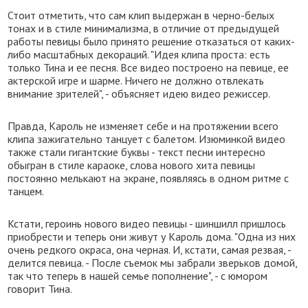
Стоит отметить, что сам клип выдержан в черно-белых
тонах и в стиле минимализма, в отличие от предыдущей
работы певицы было принято решение отказаться от каких-
либо масштабных декораций. "Идея клипа проста: есть
только Тина и ее песня. Все видео построено на певице, ее
актерской игре и шарме. Ничего не должно отвлекать
внимание зрителей", - объясняет идею видео режиссер.
Правда, Кароль не изменяет себе и на протяжении всего
клипа зажигательно танцует с балетом. Изюминкой видео
также стали гигантские буквы - текст песни интересно
обыгран в стиле караоке, слова нового хита певицы
постоянно мелькают на экране, появляясь в одном ритме с
танцем.
Кстати, героинь нового видео певицы - шиншилл пришлось
приобрести и теперь они живут у Кароль дома. "Одна из них
очень редкого окраса, она черная. И, кстати, самая резвая, -
делится певица. - После съемок мы забрали зверьков домой,
так что теперь в нашей семье пополнение", - с юмором
говорит Тина.