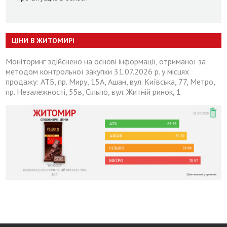
ЦІНИ В ЖИТОМИРІ
Моніторинг здійснено на основі інформації, отриманої за
методом контрольної закупки 31.07.2026 р. у місцях
продажу: АТБ, пр. Миру, 15А, Ашан, вул. Київська, 77, Метро,
пр. Незалежності, 55в, Сільпо, вул. Житній ринок, 1