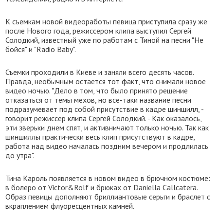
К съемкам новой видеоработы певица приступила сразу же
после Нового года, режиссером клипа выступил Сергей
Солодкий, известный уже по работам с Тиной на песни "Не
бойся" и "Radio Baby".
Съемки проходили в Киеве и заняли всего десять часов.
Правда, необычным остается тот факт, что снимали новое
видео ночью. "Дело в том, что было принято решение
отказаться от темы мехов, но все-таки название песни
подразумевает под собой присутствие в кадре шиншилл, -
говорит режиссер клипа Сергей Солодкий. - Как оказалось,
эти зверьки днем спят, и активничают только ночью. Так как
шиншиллы практически весь клип присутствуют в кадре,
работа над видео началась поздним вечером и продлилась
до утра".
Тина Кароль появляется в новом видео в брючном костюме:
в болеро от Victor&Rolf и брюках от Daniella Callcatera.
Образ певицы дополняют бриллиантовые серьги и браслет с
вкраплением флуоресцентных камней.