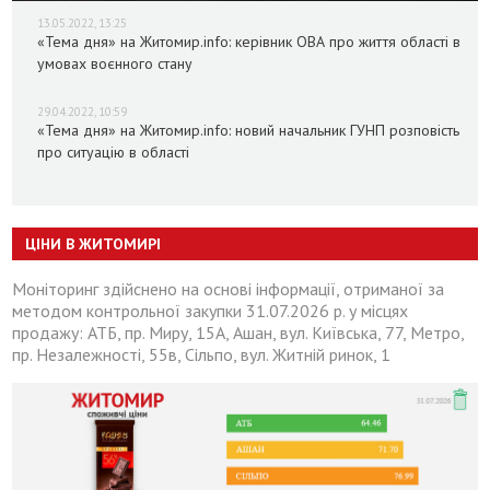
13.05.2022, 13:25
«Тема дня» на Житомир.info: керівник ОВА про життя області в
умовах воєнного стану
29.04.2022, 10:59
«Тема дня» на Житомир.info: новий начальник ГУНП розповість
про ситуацію в області
ЦІНИ В ЖИТОМИРІ
Моніторинг здійснено на основі інформації, отриманої за
методом контрольної закупки 31.07.2026 р. у місцях
продажу: АТБ, пр. Миру, 15А, Ашан, вул. Київська, 77, Метро,
пр. Незалежності, 55в, Сільпо, вул. Житній ринок, 1