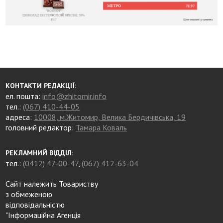
КОНТАКТИ РЕДАКЦІЇ:
ел. пошта:
info@zhitomir.info
тел.:
(067) 410-44-05
адреса:
10008, м.Житомир, Велика Бердичівська, 19
головний редактор:
Тамара Коваль
РЕКЛАМНИЙ ВІДДІЛ:
тел.:
(0412) 47-00-47
,
(067) 412-63-04
Сайт належить Товариству
з обмеженою
відповідальністю
"Інформаційна Агенція