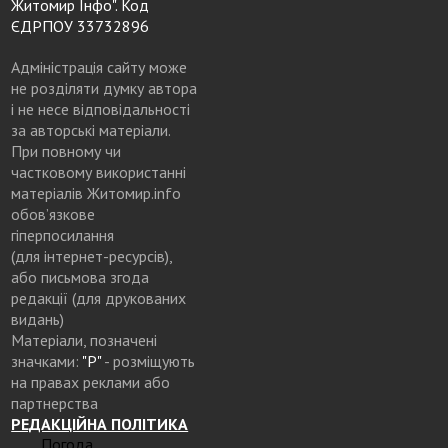
Житомир Інфо". Код
ЄДРПОУ 33732896
Адміністрація сайту може
не розділяти думку автора
і не несе відповідальності
за авторські матеріали.
При повному чи
частковому використанні
матеріалів Житомир.info
обов’язкове
гіперпосилання
(для інтернет-ресурсів),
або письмова згода
редакції (для друкованих
видань)
Матеріали, позначені
значками:
"Р"
- розміщують
на правах реклами або
партнерства
РЕДАКЦІЙНА ПОЛІТИКА
Погода