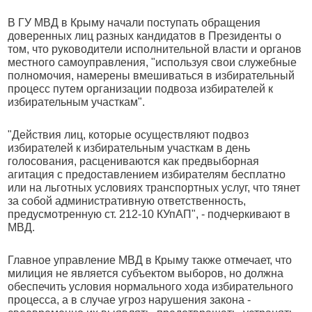
В ГУ МВД в Крыму начали поступать обращения
доверенных лиц разных кандидатов в Президенты о
том, что руководители исполнительной власти и органов
местного самоуправления, "используя свои служебные
полномочия, намерены вмешиваться в избирательный
процесс путем организации подвоза избирателей к
избирательным участкам".
"Действия лиц, которые осуществляют подвоз
избирателей к избирательным участкам в день
голосования, расцениваются как предвыборная
агитация с предоставлением избирателям бесплатно
или на льготных условиях транспортных услуг, что тянет
за собой административную ответственность,
предусмотренную ст. 212-10 КУпАП", - подчеркивают в
МВД.
Главное управление МВД в Крыму также отмечает, что
милиция не является субъектом выборов, но должна
обеспечить условия нормального хода избирательного
процесса, а в случае угроз нарушения закона -