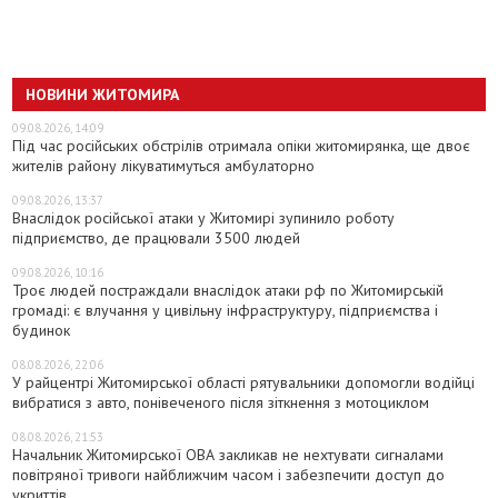
НОВИНИ ЖИТОМИРА
09.08.2026, 14:09
Під час російських обстрілів отримала опіки житомирянка, ще двоє
жителів району лікуватимуться амбулаторно
09.08.2026, 13:37
Внаслідок російської атаки у Житомирі зупинило роботу
підприємство, де працювали 3500 людей
09.08.2026, 10:16
Троє людей постраждали внаслідок атаки рф по Житомирській
громаді: є влучання у цивільну інфраструктуру, підприємства і
будинок
08.08.2026, 22:06
У райцентрі Житомирської області рятувальники допомогли водійці
вибратися з авто, понівеченого після зіткнення з мотоциклом
08.08.2026, 21:53
Начальник Житомирської ОВА закликав не нехтувати сигналами
повітряної тривоги найближчим часом і забезпечити доступ до
укриттів