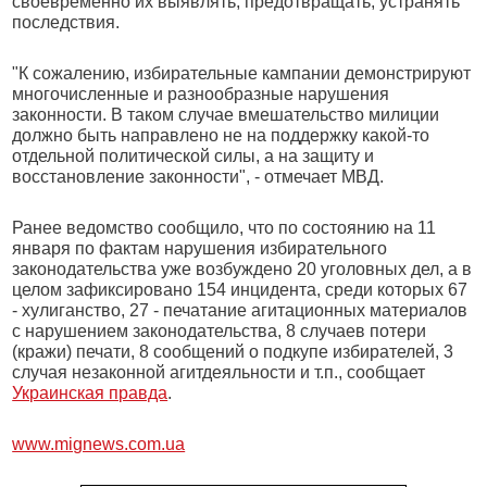
своевременно их выявлять, предотвращать, устранять
последствия.
"К сожалению, избирательные кампании демонстрируют
многочисленные и разнообразные нарушения
законности. В таком случае вмешательство милиции
должно быть направлено не на поддержку какой-то
отдельной политической силы, а на защиту и
восстановление законности", - отмечает МВД.
Ранее ведомство сообщило, что по состоянию на 11
января по фактам нарушения избирательного
законодательства уже возбуждено 20 уголовных дел, а в
целом зафиксировано 154 инцидента, среди которых 67
- хулиганство, 27 - печатание агитационных материалов
с нарушением законодательства, 8 случаев потери
(кражи) печати, 8 сообщений о подкупе избирателей, 3
случая незаконной агитдеяльности и т.п., сообщает
Украинская правда
.
www.mignews.com.ua