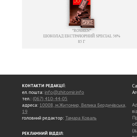
Са
КОНТАКТИ РЕДАКЦІЇ:
ел. пошта:
info@zhitomir.info
Аг
тел.:
(067) 410-44-05
Ад
адреса:
10008, м.Житомир, Велика Бердичівська,
ві
19
Пр
головний редактор:
Тамара Коваль
об
(д
РЕКЛАМНИЙ ВІДДІЛ:
ви