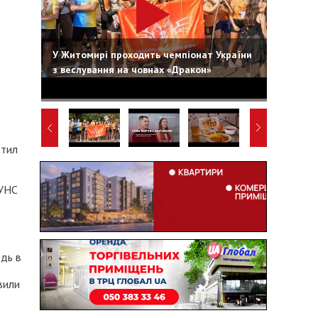
У Житомирі проходить чемпіонат України
з веслування на човнах «Дракон»
етил
НУНС
дь в
вили