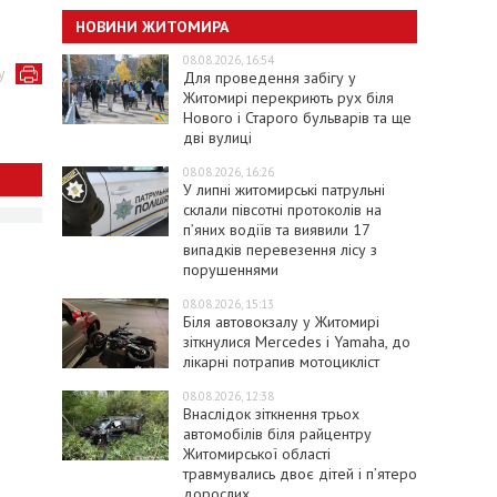
НОВИНИ ЖИТОМИРА
08.08.2026, 16:54
у
Для проведення забігу у
Житомирі перекриють рух біля
Нового і Старого бульварів та ще
дві вулиці
08.08.2026, 16:26
У липні житомирські патрульні
склали півсотні протоколів на
пʼяних водіїв та виявили 17
випадків перевезення лісу з
порушеннями
08.08.2026, 15:13
Біля автовокзалу у Житомирі
зіткнулися Mercedes і Yamaha, до
лікарні потрапив мотоцикліст
08.08.2026, 12:38
Внаслідок зіткнення трьох
автомобілів біля райцентру
Житомирської області
травмувались двоє дітей і пʼятеро
дорослих