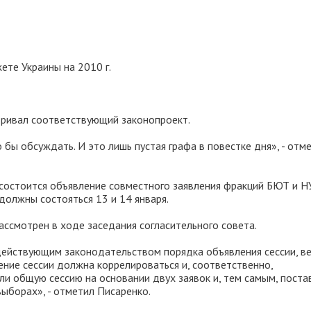
ете Украины на 2010 г.
тривал соответствующий законопроект.
бы обсуждать. И это лишь пустая графа в повестке дня», - отм
 состоится объявление совместного заявления фракций БЮТ и 
должны состояться 13 и 14 января.
ссмотрен в ходе заседания согласительного совета.
действующим законодательством порядка объявления сессии, ве
ение сессии должна коррелироваться и, соответственно,
ли общую сессию на основании двух заявок и, тем самым, поста
ыборах», - отметил Писаренко.