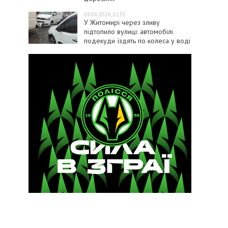
08.08.2026, 11:55
У Житомирі через зливу
підтопило вулиці: автомобілі
подекуди їздять по колеса у воді