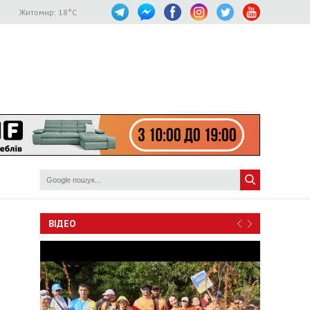
Житомир:
18
°C
ВІДЕО