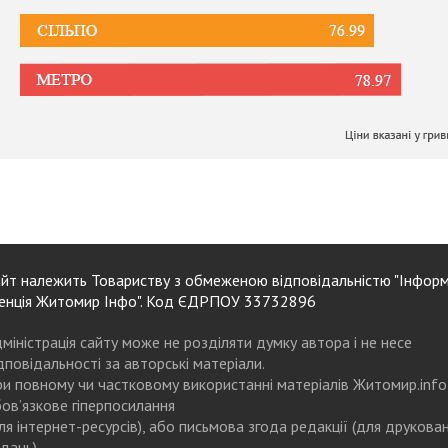
йт належить Товариству з обмеженою відповідальністю "Інформ
енція Житомир Інфо". Код ЄДРПОУ 33732896
міністрація сайту може не розділяти думку автора і не несе
дповідальності за авторські матеріали.
и повному чи частковому використанні матеріалів Житомир.info
ов’язкове гіперпосилання
ля інтернет-ресурсів), або письмова згода редакції (для друкова
дань)