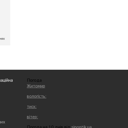
аційна
Погода
Житомир
вологість:
тиск:
вітер:
них
Погода на 10 днів від
sinoptik.ua