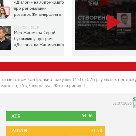
«Діалоги» на Житомир.info
про регіональний
розвиток Житомирщини в
умовах воєнного стану
17.04.2024, 10:29
Мер Житомира Сергій
Сухомлин у програмі
«Діалоги» на Житомир.info
 за методом контрольної закупки 31.07.2026 р. у місцях продажу
лежності, 55в, Сільпо, вул. Житній ринок, 1