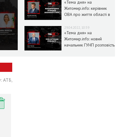
«Тема дня» на
Житомир.info: керівник
ОВА про життя області в
умовах воєнного стану
29.04.2022, 10:59
«Тема дня» на
Житомир.info: новий
начальник ГУНП розповість
про ситуацію в області
: АТБ,