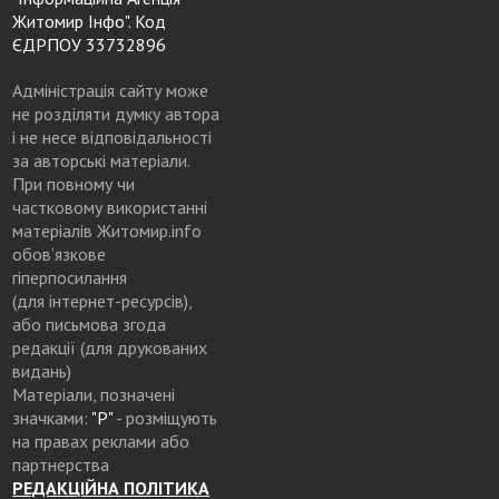
Житомир Інфо". Код
ЄДРПОУ 33732896
Адміністрація сайту може
не розділяти думку автора
і не несе відповідальності
за авторські матеріали.
При повному чи
частковому використанні
матеріалів Житомир.info
обов’язкове
гіперпосилання
(для інтернет-ресурсів),
або письмова згода
редакції (для друкованих
видань)
Матеріали, позначені
значками:
"Р"
- розміщують
на правах реклами або
партнерства
РЕДАКЦІЙНА ПОЛІТИКА