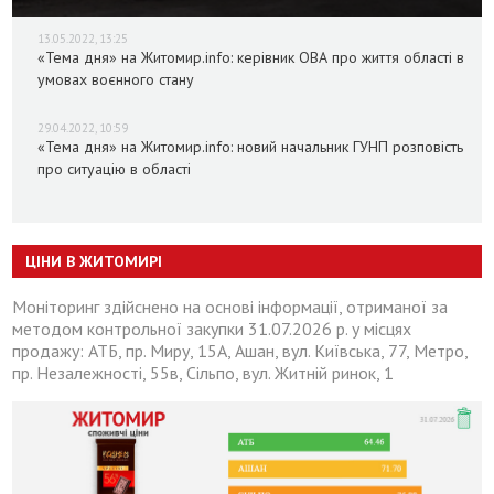
13.05.2022, 13:25
«Тема дня» на Житомир.info: керівник ОВА про життя області в
умовах воєнного стану
29.04.2022, 10:59
«Тема дня» на Житомир.info: новий начальник ГУНП розповість
про ситуацію в області
ЦІНИ В ЖИТОМИРІ
Моніторинг здійснено на основі інформації, отриманої за
методом контрольної закупки 31.07.2026 р. у місцях
продажу: АТБ, пр. Миру, 15А, Ашан, вул. Київська, 77, Метро,
пр. Незалежності, 55в, Сільпо, вул. Житній ринок, 1