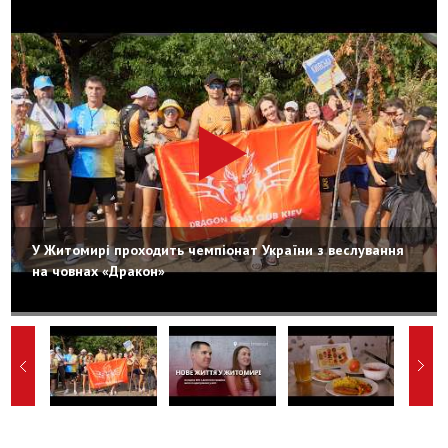
У Житомирі проходить чемпіонат України з веслування
на човнах «Дракон»