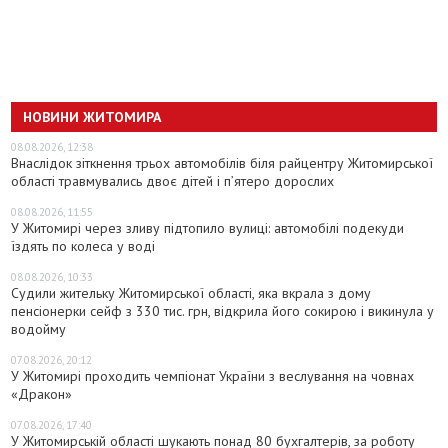
НОВИНИ ЖИТОМИРА
08.08.2026, 12:38
Внаслідок зіткнення трьох автомобілів біля райцентру Житомирської
області травмувались двоє дітей і пʼятеро дорослих
08.08.2026, 11:55
У Житомирі через зливу підтопило вулиці: автомобілі подекуди
їздять по колеса у воді
08.08.2026, 10:33
Судили жительку Житомирської області, яка вкрала з дому
пенсіонерки сейф з 330 тис. грн, відкрила його сокирою і викинула у
водойму
07.08.2026, 20:12
У Житомирі проходить чемпіонат України з веслування на човнах
«Дракон»
07.08.2026, 17:40
У Житомирській області шукають понад 80 бухгалтерів, за роботу