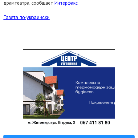
драмтеатра, сообщает
Интерфакс
.
Газета по-украински