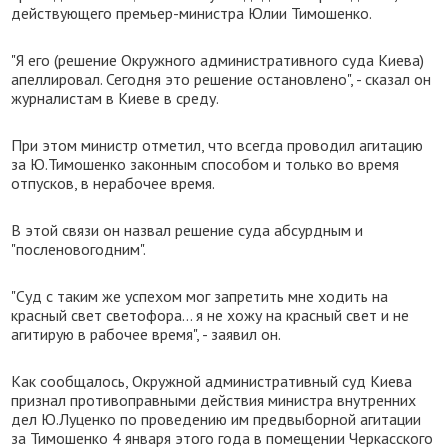
действующего премьер-министра Юлии Тимошенко.
"Я его (решение Окружного административного суда Киева)
апеллировал. Сегодня это решение остановлено", - сказал он
журналистам в Киеве в среду.
При этом министр отметил, что всегда проводил агитацию
за Ю.Тимошенко законным способом и только во время
отпусков, в нерабочее время.
В этой связи он назвал решение суда абсурдным и
"посленовогодним".
"Суд с таким же успехом мог запретить мне ходить на
красный свет светофора... я не хожу на красный свет и не
агитирую в рабочее время", - заявил он.
Как сообщалось, Окружной административный суд Киева
признал противоправными действия министра внутренних
дел Ю.Луценко по проведению им предвыборной агитации
за Тимошенко 4 января этого года в помещении Черкасского