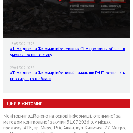
13.05.2022, 13:25
«Тема дня» на Житомир.info: керівник ОВА про життя області в
умовах воєнного стану
29.04.2022, 10:59
«Тема дня» на Житомир.info: новий начальник ГУНП розповість
про ситуацію в області
ЦІНИ В ЖИТОМИРІ
Моніторинг здійснено на основі інформації, отриманої за
методом контрольної закупки 31.07.2026 р. у місцях
продажу: АТБ, пр. Миру, 15А, Ашан, вул. Київська, 77, Метро,