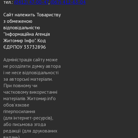
тел.:
(0412) 47-00-47
,
(067) 412-63-04
Сайт належить Товариству
з обмеженою
відповідальністю
"Інформаційна Агенція
Житомир Інфо". Код
ЄДРПОУ 33732896
Адміністрація сайту може
не розділяти думку автора
і не несе відповідальності
за авторські матеріали.
При повному чи
частковому використанні
матеріалів Житомир.info
обов’язкове
гіперпосилання
(для інтернет-ресурсів),
або письмова згода
редакції (для друкованих
видань)