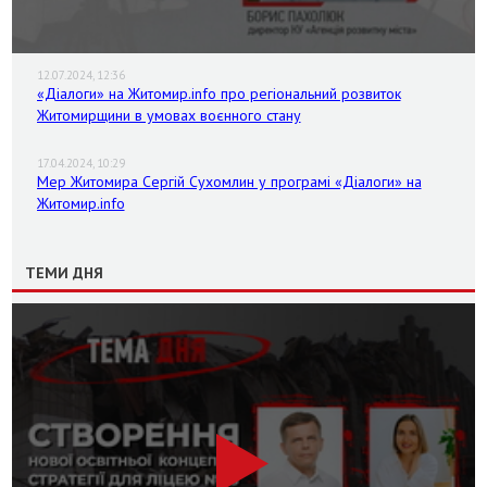
12.07.2024, 12:36
«Діалоги» на Житомир.info про регіональний розвиток
Житомирщини в умовах воєнного стану
17.04.2024, 10:29
Мер Житомира Сергій Сухомлин у програмі «Діалоги» на
Житомир.info
ТЕМИ ДНЯ