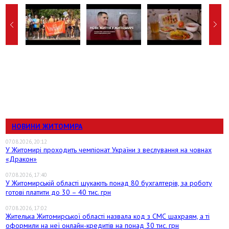
НОВИНИ ЖИТОМИРА
07.08.2026, 20:12
У Житомирі проходить чемпіонат України з веслування на човнах
«Дракон»
07.08.2026, 17:40
У Житомирській області шукають понад 80 бухгалтерів, за роботу
готові платити до 30 – 40 тис. грн
07.08.2026, 17:02
Жителька Житомирської області назвала код з СМС шахраям, а ті
оформили на неї онлайн-кредитів на понад 30 тис. грн