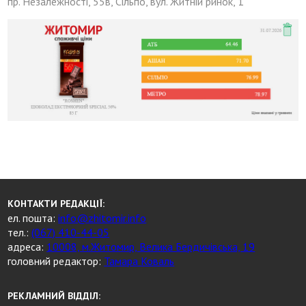
пр. Незалежності, 55в, Сільпо, вул. Житній ринок, 1
КОНТАКТИ РЕДАКЦІЇ:
ел. пошта:
info@zhitomir.info
тел.:
(067) 410-44-05
адреса:
10008, м.Житомир, Велика Бердичівська, 19
головний редактор:
Тамара Коваль
РЕКЛАМНИЙ ВІДДІЛ: