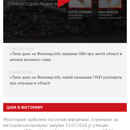
13.05.2022, 13:25
«Тема дня» на Житомир.info: керівник ОВА про життя області в
умовах воєнного стану
29.04.2022, 10:59
«Тема дня» на Житомир.info: новий начальник ГУНП розповість
про ситуацію в області
ЦІНИ В ЖИТОМИРІ
Моніторинг здійснено на основі інформації, отриманої за
методом контрольної закупки 31.07.2026 р. у місцях