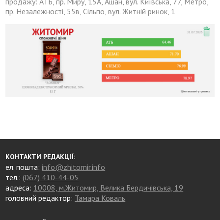
продажу: АТБ, пр. Миру, 15А, Ашан, вул. Київська, 77, Метро,
пр. Незалежності, 55в, Сільпо, вул. Житній ринок, 1
КОНТАКТИ РЕДАКЦІЇ:
ел. пошта:
info@zhitomir.info
тел.:
(067) 410-44-05
адреса:
10008, м.Житомир, Велика Бердичівська, 19
головний редактор:
Тамара Коваль