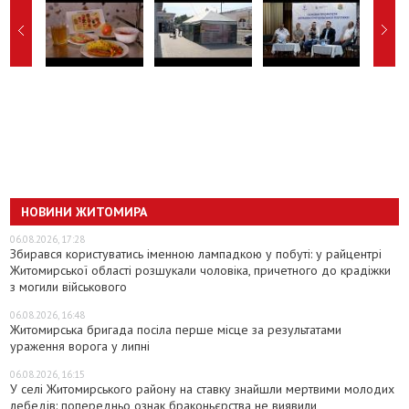
НОВИНИ ЖИТОМИРА
06.08.2026, 17:28
Збирався користуватись іменною лампадкою у побуті: у райцентрі
Житомирської області розшукали чоловіка, причетного до крадіжки
з могили військового
06.08.2026, 16:48
Житомирська бригада посіла перше місце за результатами
ураження ворога у липні
06.08.2026, 16:15
У селі Житомирського району на ставку знайшли мертвими молодих
лебедів: попередньо ознак браконьєрства не виявили