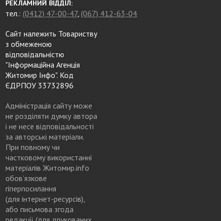
РЕКЛАМНИЙ ВІДДІЛ:
тел.:
(0412) 47-00-47
,
(067) 412-63-04
Сайт належить Товариству
з обмеженою
відповідальністю
"Інформаційна Агенція
Житомир Інфо". Код
ЄДРПОУ 33732896
Адміністрація сайту може
не розділяти думку автора
і не несе відповідальності
за авторські матеріали.
При повному чи
частковому використанні
матеріалів Житомир.info
обов’язкове
гіперпосилання
(для інтернет-ресурсів),
або письмова згода
редакції (для друкованих