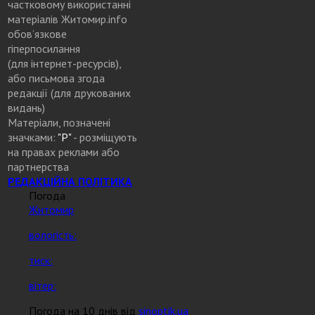
частковому використанні
матеріалів Житомир.info
обов’язкове
гіперпосилання
(для інтернет-ресурсів),
або письмова згода
редакції (для друкованих
видань)
Матеріали, позначені
значками:
"Р"
- розміщують
на правах реклами або
партнерства
РЕДАКЦІЙНА ПОЛІТИКА
Погода
Житомир
вологість:
тиск:
вітер:
Погода на 10 днів від
sinoptik.ua