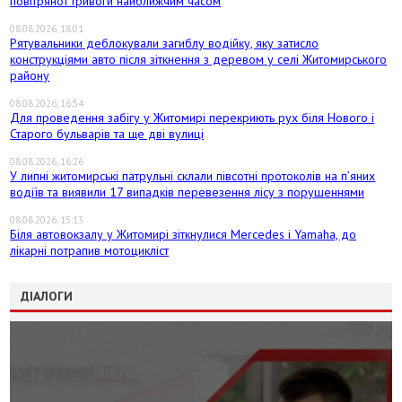
повітряної тривоги найближчим часом
08.08.2026, 18:01
Рятувальники деблокували загиблу водійку, яку затисло
конструкціями авто після зіткнення з деревом у селі Житомирського
району
08.08.2026, 16:54
Для проведення забігу у Житомирі перекриють рух біля Нового і
Старого бульварів та ще дві вулиці
08.08.2026, 16:26
У липні житомирські патрульні склали півсотні протоколів на пʼяних
водіїв та виявили 17 випадків перевезення лісу з порушеннями
08.08.2026, 15:13
Біля автовокзалу у Житомирі зіткнулися Mercedes і Yamaha, до
лікарні потрапив мотоцикліст
ДІАЛОГИ