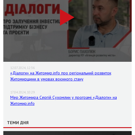
12.07.2024, 12:36
«Діалоги» на Житомир.info про регіональний розвиток
Житомирщини в умовах воєнного стану
17.04.2024, 10:29
Мер Житомира Сергій Сухомлин у програмі «Діалоги» на
Житомир.info
ТЕМИ ДНЯ