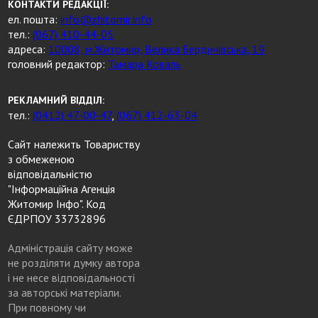
КОНТАКТИ РЕДАКЦІЇ:
ел. пошта:
info@zhitomir.info
тел.:
(067) 410-44-05
адреса:
10008, м.Житомир, Велика Бердичівська, 19
головний редактор:
Тамара Коваль
РЕКЛАМНИЙ ВІДДІЛ:
тел.:
(0412) 47-00-47
,
(067) 412-63-04
Сайт належить Товариству
з обмеженою
відповідальністю
"Інформаційна Агенція
Житомир Інфо". Код
ЄДРПОУ 33732896
Адміністрація сайту може
не розділяти думку автора
і не несе відповідальності
за авторські матеріали.
При повному чи