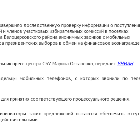
 завершило доследственную проверку информации о поступлени
 и членов участковых избирательных комиссий в поселках
вка Белоцерковского района анонимных звонков с мобильных
ура президентских выборов в обмен на финансовое вознагражде
льник пресс-центра СБУ Марина Остапенко, передает
УНИАН
.
адельцы мобильных телефонов, с которых звонили по тел
 для принятия соответствующего процессуального решения.
 инициаторы таких предложений пытаются обеспечить отсут
едействительными.