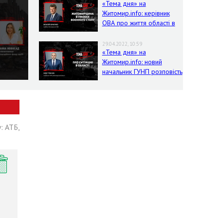
«Тема дня» на
Житомир.info: керівник
ОВА про життя області в
умовах воєнного стану
29.04.2022, 10:59
«Тема дня» на
Житомир.info: новий
начальник ГУНП розповість
про ситуацію в області
: АТБ,