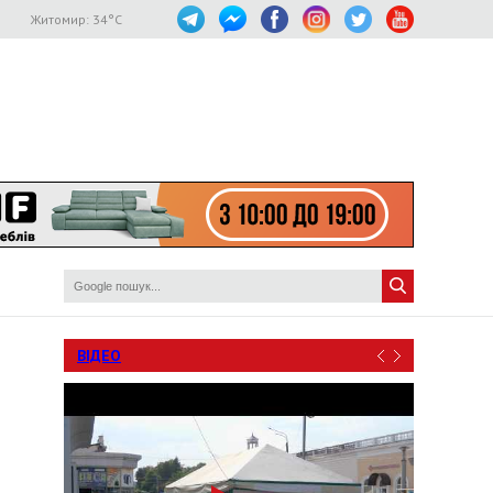
Житомир:
34
°C
ВІДЕО