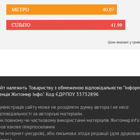
йт належить Товариству з обмеженою відповідальністю "Інформ
енція Житомир Інфо". Код ЄДРПОУ 33732896
міністрація сайту може не розділяти думку автора і не несе
дповідальності за авторські матеріали.
и повному чи частковому використанні матеріалів Житомир.info
ов’язкове гіперпосилання
ля інтернет-ресурсів), або письмова згода редакції (для друкова
дань)