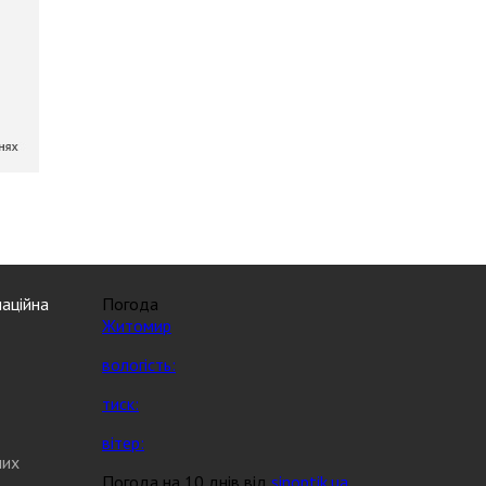
аційна
Погода
Житомир
вологість:
тиск:
вітер:
них
Погода на 10 днів від
sinoptik.ua