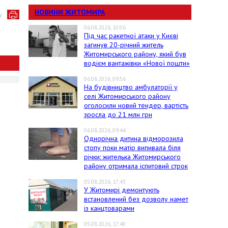
НОВИНИ ЖИТОМИРА
у
06.08.2026, 10:06
Під час ракетної атаки у Києві
загинув 20-річний житель
Житомирського району, який був
водієм вантажівки «Нової пошти»
06.08.2026, 09:56
На будівництво амбулаторії у
селі Житомирського району
оголосили новий тендер, вартість
зросла до 21 млн грн
06.08.2026, 09:44
Однорічна дитина відморозила
стопу поки матір випивала біля
річки: жителька Житомирського
району отримала іспитовий строк
05.08.2026, 17:43
У Житомирі демонтують
встановлений без дозволу намет
із канцтоварами
05.08.2026, 17:40