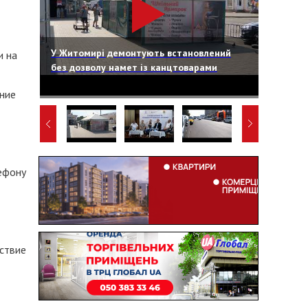
У Житомирі демонтують встановлений
и на
без дозволу намет із канцтоварами
ние
ефону
ствие