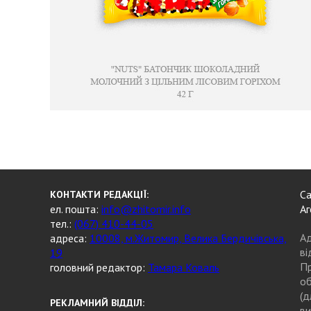
Са
КОНТАКТИ РЕДАКЦІЇ:
ел. пошта:
info@zhitomir.info
Аг
тел.:
(067) 410-44-05
Ад
адреса:
10008, м.Житомир, Велика Бердичівська,
ві
19
Пр
головний редактор:
Тамара Коваль
об
(д
РЕКЛАМНИЙ ВІДДІЛ:
ви