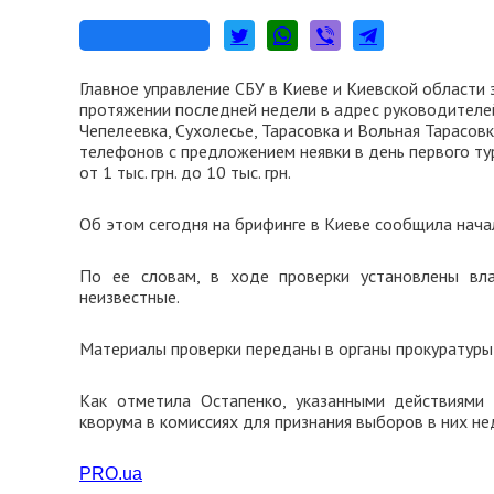
Главное управление СБУ в Киеве и Киевской области
протяжении последней недели в адрес руководителей
Чепелеевка, Сухолесье, Тарасовка и Вольная Тарасо
телефонов с предложением неявки в день первого т
от 1 тыс. грн. до 10 тыс. грн.
Об этом сегодня на брифинге в Киеве сообщила нача
По ее словам, в ходе проверки установлены вл
неизвестные.
Материалы проверки переданы в органы прокуратуры
Как отметила Остапенко, указанными действиями
кворума в комиссиях для признания выборов в них н
PRO.ua