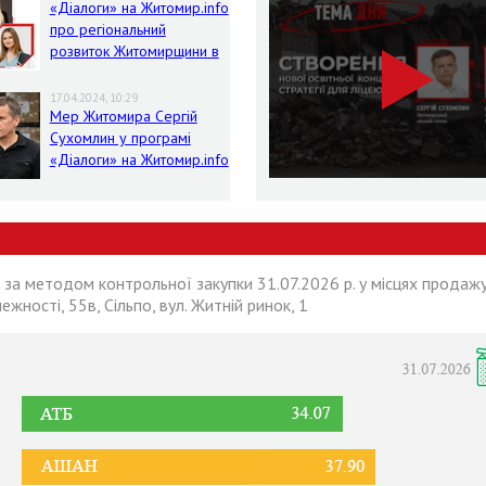
«Діалоги» на Житомир.info
про регіональний
розвиток Житомирщини в
умовах воєнного стану
17.04.2024, 10:29
Мер Житомира Сергій
Сухомлин у програмі
«Діалоги» на Житомир.info
 за методом контрольної закупки 31.07.2026 р. у місцях продажу
лежності, 55в, Сільпо, вул. Житній ринок, 1