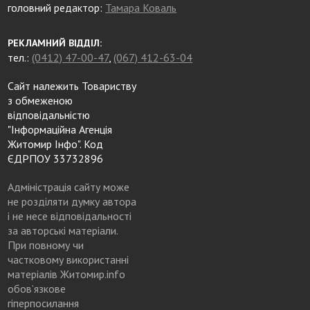
головний редактор:
Тамара Коваль
РЕКЛАМНИЙ ВІДДІЛ:
тел.:
(0412) 47-00-47
,
(067) 412-63-04
Сайт належить Товариству
з обмеженою
відповідальністю
"Інформаційна Агенція
Житомир Інфо". Код
ЄДРПОУ 33732896
Адміністрація сайту може
не розділяти думку автора
і не несе відповідальності
за авторські матеріали.
При повному чи
частковому використанні
матеріалів Житомир.info
обов’язкове
гіперпосилання