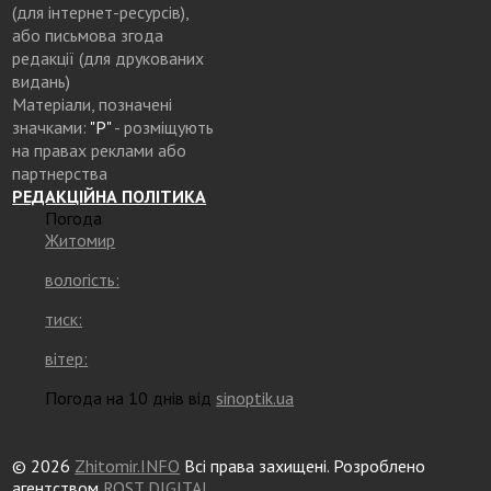
(для інтернет-ресурсів),
або письмова згода
редакції (для друкованих
видань)
Матеріали, позначені
значками:
"Р"
- розміщують
на правах реклами або
партнерства
РЕДАКЦІЙНА ПОЛІТИКА
Погода
Житомир
вологість:
тиск:
вітер:
Погода на 10 днів від
sinoptik.ua
© 2026
Zhitomir.INFO
Всі права захищені. Розроблено
агентством
ROST DIGITAL