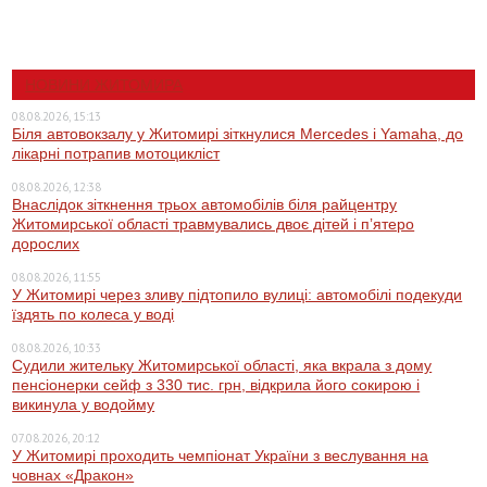
НОВИНИ ЖИТОМИРА
08.08.2026, 15:13
Біля автовокзалу у Житомирі зіткнулися Mercedes і Yamaha, до
лікарні потрапив мотоцикліст
08.08.2026, 12:38
Внаслідок зіткнення трьох автомобілів біля райцентру
Житомирської області травмувались двоє дітей і пʼятеро
дорослих
08.08.2026, 11:55
У Житомирі через зливу підтопило вулиці: автомобілі подекуди
їздять по колеса у воді
08.08.2026, 10:33
Судили жительку Житомирської області, яка вкрала з дому
пенсіонерки сейф з 330 тис. грн, відкрила його сокирою і
викинула у водойму
07.08.2026, 20:12
У Житомирі проходить чемпіонат України з веслування на
човнах «Дракон»