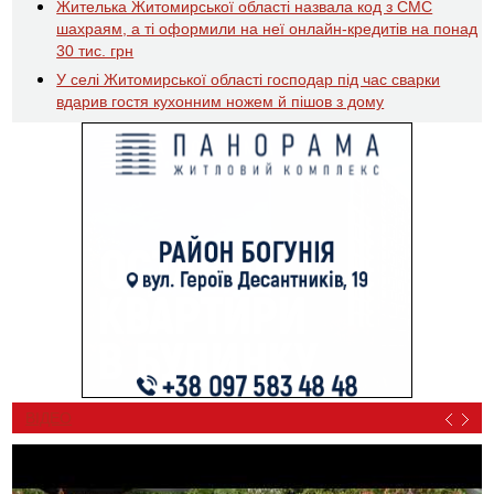
Жителька Житомирської області назвала код з СМС
шахраям, а ті оформили на неї онлайн-кредитів на понад
30 тис. грн
У селі Житомирської області господар під час сварки
вдарив гостя кухонним ножем й пішов з дому
ВІДЕО