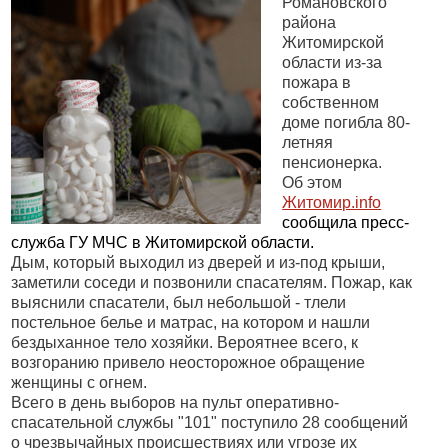
Романовского
района
Житомирской
области из-за
пожара в
собственном
доме погибла 80-
летняя
пенсионерка.
Об этом
Житомир.
info
сообщила пресс-
служба ГУ МЧС в Житомирской области.
Дым, который выходил из дверей и из-под крыши,
заметили соседи и позвонили спасателям. Пожар, как
выяснили спасатели, был небольшой - тлели
постельное белье и матрас, на котором и нашли
бездыханное тело хозяйки. Вероятнее всего, к
возгоранию привело неосторожное обращение
женщины с огнем.
Всего в день выборов на пульт оперативно-
спасательной службы "101" поступило 28 сообщений
о чрезвычайных происшествиях или угрозе их