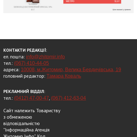
КОНТАКТИ РЕДАКЦІЇ:
ел. пошта:
info@zhitomir.info
тел.:
(067) 410-44-05
адреса:
10008, м.Житомир, Велика Бердичівська, 19
головний редактор:
Тамара Коваль
РЕКЛАМНИЙ ВІДДІЛ:
тел.:
,
(0412) 47-00-47
(067) 412-63-04
Сайт належить Товариству
з обмеженою
відповідальністю
"Інформаційна Агенція
Житомир Інфо". Код