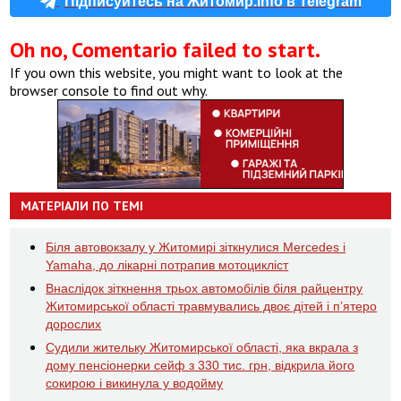
Підписуйтесь на Житомир.info в Telegram
Oh no, Comentario failed to start.
If you own this website, you might want to look at the
browser console to find out why.
МАТЕРІАЛИ ПО ТЕМІ
Біля автовокзалу у Житомирі зіткнулися Mercedes і
Yamaha, до лікарні потрапив мотоцикліст
Внаслідок зіткнення трьох автомобілів біля райцентру
Житомирської області травмувались двоє дітей і пʼятеро
дорослих
Судили жительку Житомирської області, яка вкрала з
дому пенсіонерки сейф з 330 тис. грн, відкрила його
сокирою і викинула у водойму