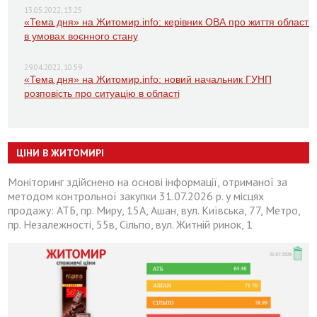
13.05.2022, 13:25
«Тема дня» на Житомир.info: керівник ОВА про життя області
в умовах воєнного стану
29.04.2022, 10:59
«Тема дня» на Житомир.info: новий начальник ГУНП
розповість про ситуацію в області
ЦІНИ В ЖИТОМИРІ
Моніторинг здійснено на основі інформації, отриманої за
методом контрольної закупки 31.07.2026 р. у місцях
продажу: АТБ, пр. Миру, 15А, Ашан, вул. Київська, 77, Метро,
пр. Незалежності, 55в, Сільпо, вул. Житній ринок, 1