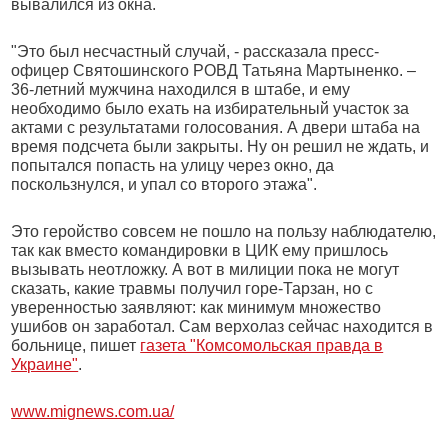
вывалился из окна.
"Это был несчастный случай, - рассказала пресс-
офицер Святошинского РОВД Татьяна Мартыненко. –
36-летний мужчина находился в штабе, и ему
необходимо было ехать на избирательный участок за
актами с результатами голосования. А двери штаба на
время подсчета были закрыты. Ну он решил не ждать, и
попытался попасть на улицу через окно, да
поскользнулся, и упал со второго этажа".
Это геройство совсем не пошло на пользу наблюдателю,
так как вместо командировки в ЦИК ему пришлось
вызывать неотложку. А вот в милиции пока не могут
сказать, какие травмы получил горе-Тарзан, но с
уверенностью заявляют: как минимум множество
ушибов он заработал. Сам верхолаз сейчас находится в
больнице, пишет
газета "Комсомольская правда в
Украине"
.
www.mignews.com.ua/