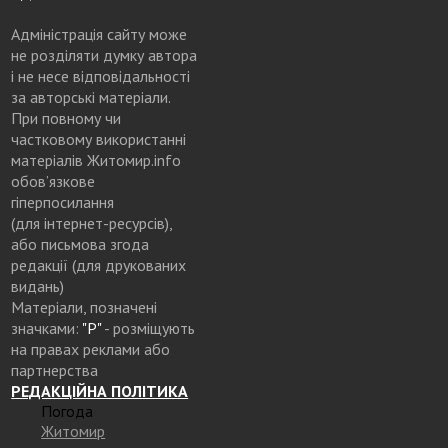
Адміністрація сайту може
не розділяти думку автора
і не несе відповідальності
за авторські матеріали.
При повному чи
частковому використанні
матеріалів Житомир.info
обов’язкове
гіперпосилання
(для інтернет-ресурсів),
або письмова згода
редакції (для друкованих
видань)
Матеріали, позначені
значками:
"Р"
- розміщують
на правах реклами або
партнерства
РЕДАКЦІЙНА ПОЛІТИКА
Погода
Житомир