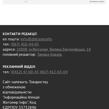
КОНТАКТИ РЕДАКЦІЇ:
ел. пошта:
info@zhitomir.info
тел.:
(067) 410-44-05
адреса:
10008, м.Житомир, Велика Бердичівська, 19
головний редактор:
Тамара Коваль
РЕКЛАМНИЙ ВІДДІЛ:
тел.:
(0412) 47-00-47
,
(067) 412-63-04
Сайт належить Товариству
з обмеженою
відповідальністю
"Інформаційна Агенція
Житомир Інфо". Код
ЄДРПОУ 33732896