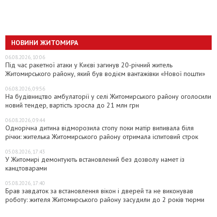
НОВИНИ ЖИТОМИРА
06.08.2026, 10:06
Під час ракетної атаки у Києві загинув 20-річний житель
Житомирського району, який був водієм вантажівки «Нової пошти»
06.08.2026, 09:56
На будівництво амбулаторії у селі Житомирського району оголосили
новий тендер, вартість зросла до 21 млн грн
06.08.2026, 09:44
Однорічна дитина відморозила стопу поки матір випивала біля
річки: жителька Житомирського району отримала іспитовий строк
05.08.2026, 17:43
У Житомирі демонтують встановлений без дозволу намет із
канцтоварами
05.08.2026, 17:40
Брав завдаток за встановлення вікон і дверей та не виконував
роботу: жителя Житомирського району засудили до 2 років тюрми