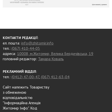
КОНТАКТИ РЕДАКЦІЇ:
ел. пошта:
info@zhitomir.info
тел.:
(067) 410-44-05
адреса:
10008, м.Житомир, Велика Бердичівська, 19
головний редактор:
Тамара Коваль
РЕКЛАМНИЙ ВІДДІЛ:
тел.:
(0412) 47-00-47
,
(067) 412-63-04
Сайт належить Товариству
з обмеженою
відповідальністю
"Інформаційна Агенція
Житомир Інфо". Код