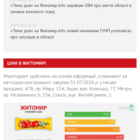
13.05.2022, 13:25
«Тема дня» на Житомир.info: керівник ОВА про життя області в
умовах воєнного стану
29.04.2022, 10:59
«Тема дня» на Житомир.info: новий начальник ГУНП розповість
про ситуацію в області
ЦІНИ В ЖИТОМИРІ
Моніторинг здійснено на основі інформації, отриманої за
методом контрольної закупки 31.07.2026 р. у місцях
продажу: АТБ, пр. Миру, 15А, Ашан, вул. Київська, 77, Метро,
пр. Незалежності, 55в, Сільпо, вул. Житній ринок, 1