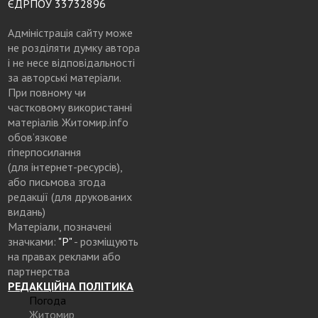
ЄДРПОУ 33732896
Адміністрація сайту може
не розділяти думку автора
і не несе відповідальності
за авторські матеріали.
При повному чи
частковому використанні
матеріалів Житомир.info
обов’язкове
гіперпосилання
(для інтернет-ресурсів),
або письмова згода
редакції (для друкованих
видань)
Матеріали, позначені
значками:
"Р"
- розміщують
на правах реклами або
партнерства
РЕДАКЦІЙНА ПОЛІТИКА
Погода
Житомир