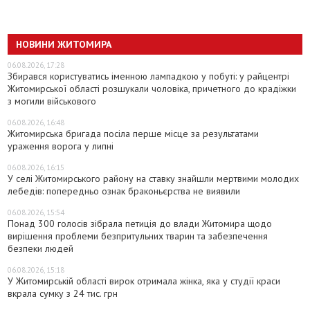
НОВИНИ ЖИТОМИРА
06.08.2026, 17:28
Збирався користуватись іменною лампадкою у побуті: у райцентрі
Житомирської області розшукали чоловіка, причетного до крадіжки
з могили військового
06.08.2026, 16:48
Житомирська бригада посіла перше місце за результатами
ураження ворога у липні
06.08.2026, 16:15
У селі Житомирського району на ставку знайшли мертвими молодих
лебедів: попередньо ознак браконьєрства не виявили
06.08.2026, 15:54
Понад 300 голосів зібрала петиція до влади Житомира щодо
вирішення проблеми безпритульних тварин та забезпечення
безпеки людей
06.08.2026, 15:18
У Житомирській області вирок отримала жінка, яка у студії краси
вкрала сумку з 24 тис. грн