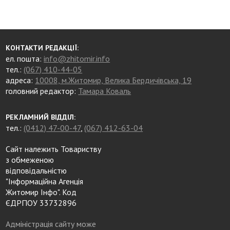
КОНТАКТИ РЕДАКЦІЇ:
ел. пошта:
info@zhitomir.info
тел.:
(067) 410-44-05
адреса:
10008, м.Житомир, Велика Бердичівська, 19
головний редактор:
Тамара Коваль
РЕКЛАМНИЙ ВІДДІЛ:
тел.:
(0412) 47-00-47
,
(067) 412-63-04
Сайт належить Товариству
з обмеженою
відповідальністю
"Інформаційна Агенція
Житомир Інфо". Код
ЄДРПОУ 33732896
Адміністрація сайту може