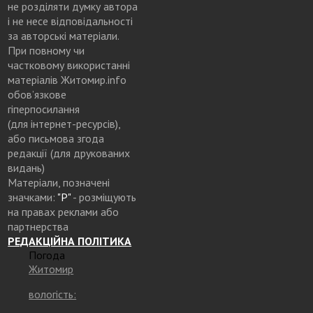
не розділяти думку автора
і не несе відповідальності
за авторські матеріали.
При повному чи
частковому використанні
матеріалів Житомир.info
обов’язкове
гіперпосилання
(для інтернет-ресурсів),
або письмова згода
редакції (для друкованих
видань)
Матеріали, позначені
значками:
"Р"
- розміщують
на правах реклами або
партнерства
РЕДАКЦІЙНА ПОЛІТИКА
Погода
Житомир
вологість: