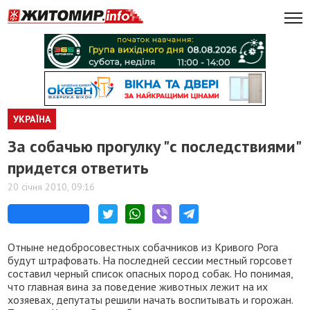
УКРАЇНА
За собачью прогулку "с последствиями"
придется ответить
20 січня 2010, 09:16
Отныне недобросовестных собачников из Кривого Рога
будут штрафовать. На последней сессии местный горсовет
составил черный список опасных пород собак. Но понимая,
что главная вина за поведение животных лежит на их
хозяевах, депутаты решили начать воспитывать и горожан.