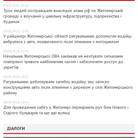
09.08.2026, 10:16
Троє людей постраждали внаслідок атаки рф по Житомирській
громаді: є влучання у цивільну інфраструктуру, підприємства і
будинок
08.08.2026, 22:06
У райцентрі Житомирської області рятувальники допомогли водійці
вибратися з авто, понівеченого після зіткнення з мотоциклом
08.08.2026, 21:53
Начальник Житомирської ОВА закликав не нехтувати сигналами
повітряної тривоги найближчим часом і забезпечити доступ до
укриттів
08.08.2026, 18:01
Рятувальники деблокували загиблу водійку, яку затисло
конструкціями авто після зіткнення з деревом у селі Житомирського
району
08.08.2026, 16:54
Для проведення забігу у Житомирі перекриють рух біля Нового і
Старого бульварів та ще дві вулиці
ДІАЛОГИ