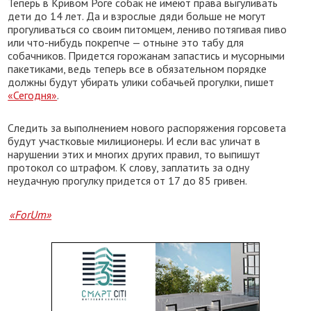
Теперь в Кривом Роге собак не имеют права выгуливать
дети до 14 лет. Да и взрослые дяди больше не могут
прогуливаться со своим питомцем, лениво потягивая пиво
или что-нибудь покрепче — отныне это табу для
собачников. Придется горожанам запастись и мусорными
пакетиками, ведь теперь все в обязательном порядке
должны будут убирать улики собачьей прогулки, пишет
«Сегодня»
.
Следить за выполнением нового распоряжения горсовета
будут участковые милиционеры. И если вас уличат в
нарушении этих и многих других правил, то выпишут
протокол со штрафом. К слову, заплатить за одну
неудачную прогулку придется от 17 до 85 гривен.
«ForUm»