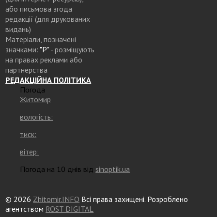
або письмова згода
редакції (для друкованих
видань)
Матеріали, позначені
значками:
"Р"
- розміщують
на правах реклами або
партнерства
РЕДАКЦІЙНА ПОЛІТИКА
Погода
Житомир
вологість:
тиск:
вітер:
Погода на 10 днів від
sinoptik.ua
© 2026
Zhitomir.INFO
Всі права захищені. Розроблено
агентством
ROST DIGITAL