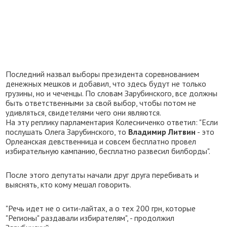
Последний назвал выборы президента соревнованием
денежных мешков и добавил, что здесь будут не только
грузины, но и чеченцы. По словам Зарубинского, все должны
быть ответственными за свой выбор, чтобы потом не
удивляться, свидетелями чего они являются.
На эту реплику парламентария Колесниченко ответил: "Если
послушать Олега Зарубинского, то
Владимир Литвин
- это
Орлеанская девственница и совсем бесплатно провел
избирательную кампанию, бесплатно развесил билборды".
После этого депутаты начали друг друга перебивать и
выяснять, кто кому мешал говорить.
"Речь идет не о сити-лайтах, а о тех 200 грн, которые
"Регионы" раздавали избирателям", - продолжил