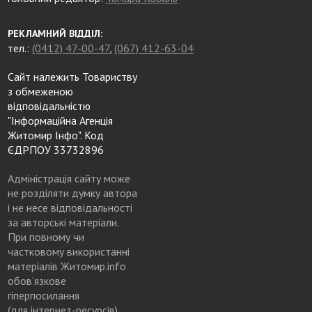
РЕКЛАМНИЙ ВІДДІЛ:
тел.:
(0412) 47-00-47
,
(067) 412-63-04
Сайт належить Товариству
з обмеженою
відповідальністю
"Інформаційна Агенція
Житомир Інфо". Код
ЄДРПОУ 33732896
Адміністрація сайту може
не розділяти думку автора
і не несе відповідальності
за авторські матеріали.
При повному чи
частковому використанні
матеріалів Житомир.info
обов’язкове
гіперпосилання
(для інтернет-ресурсів),