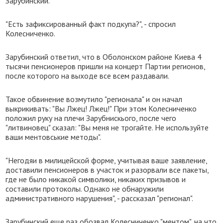
Зарубинский.
"Есть зафиксированный факт подкупа?", - спросил
Колесниченко.
Зарубинский ответил, что в Оболонском районе Киева 4
тысячи пенсионеров пришли на концерт Партии регионов,
после которого на выходе все всем раздавали.
Такое обвинение возмутило "регионала" и он начал
выкрикивать: "Вы Лжец! Лжец!" При этом Колесниченко
положил руку на плечи Зарубнискього, после чего
"литвиновец" сказал: "Вы меня не трогайте. Не используйте
ваши ментовськие методы".
"Негодяи в милицейской форме, учитывая ваше заявление,
доставили пенсионеров в участок и разорвали все пакеты,
где не было никакой символики, никаких призывов и
составили протоколы. Однако не обнаружили
административного нарушения", - рассказал "регионал".
Зарубинский еще раз обозвал Колесниченко "ментом", на что