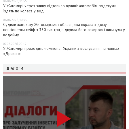
08.08.2026, 11:55
У Житомирі через зливу підтопило вулиці: автомобілі подекуди
їздять по колеса у воді
08.08.2026, 10:33
Судили жительку Житомирської області, яка вкрала з дому
пенсіонерки сейф з 330 тис. грн, відкрила його сокирою і викинула у
водойму
07.08.2026, 20:12
У Житомирі проходить чемпіонат України з веслування на човнах
«Дракон»
ДІАЛОГИ