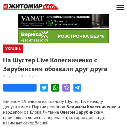
УКРАЇНА
На Шустер Live Колесниченко с
Зарубинским обозвали друг друга
20 січня 2010, 09:42
Вечером 19 января на ток-шоу Шустер Live между
депутатом от Партии регионов
Вадим
ом
Колесниченко
и
нардепом от Блока Литвина
Олегом Зарубинским
произошла словесная перепалка, которая дошла до
взаимных оскорблений.