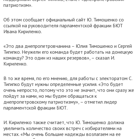
патриотизм».
Об этом сообщает официальный сайт Ю. Тимошенко со
ссылкой на руководителя парламентской фракции БЮТ
Ивана Кириленко.
«Это два днепропетровчанина – Юлия Тимошенко и Сергей
Тигипко. Неужели его команда будет работать на донецкую
команду? Это один из наших резервов», – сказал И.
Кириленко.
В то же время, по его мнению, для работы с электоратом С.
Тигипко будут нужны определенные усилия. «Это будет
очень непросто, потому что это не значит, что они сразу же
пойдут за нами, но мы будем обращаться к
днепропетровскому патриотизму», – отметил лидер
парламентской фракции БЮТ.
И. Кириленко также считает, что Ю. Тимошенко должна
увеличить количество своих встреч с избирателями на
местах. «Мы очень большие надежды возлагаем на ее