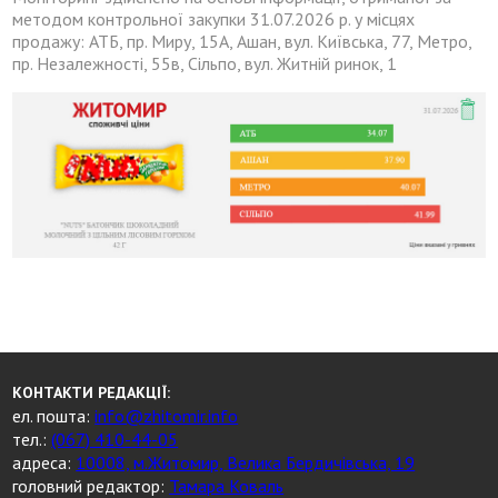
методом контрольної закупки 31.07.2026 р. у місцях
продажу: АТБ, пр. Миру, 15А, Ашан, вул. Київська, 77, Метро,
пр. Незалежності, 55в, Сільпо, вул. Житній ринок, 1
КОНТАКТИ РЕДАКЦІЇ:
ел. пошта:
info@zhitomir.info
тел.:
(067) 410-44-05
адреса:
10008, м.Житомир, Велика Бердичівська, 19
головний редактор:
Тамара Коваль