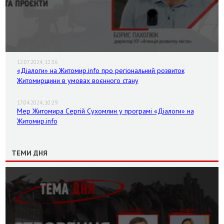
12.07.2024, 12:36
«Діалоги» на Житомир.info про регіональний розвиток
Житомирщини в умовах воєнного стану
17.04.2024, 10:29
Мер Житомира Сергій Сухомлин у програмі «Діалоги» на
Житомир.info
ТЕМИ ДНЯ