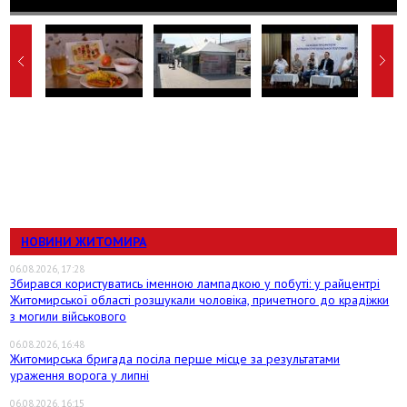
НОВИНИ ЖИТОМИРА
06.08.2026, 17:28
Збирався користуватись іменною лампадкою у побуті: у райцентрі
Житомирської області розшукали чоловіка, причетного до крадіжки
з могили військового
06.08.2026, 16:48
Житомирська бригада посіла перше місце за результатами
ураження ворога у липні
06.08.2026, 16:15