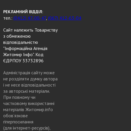
РЕКЛАМНИЙ ВІДДІЛ:
тел.:
(0412) 47-00-47
,
(067) 412-63-04
Сайт належить Товариству
з обмеженою
відповідальністю
"Інформаційна Агенція
Житомир Інфо". Код
ЄДРПОУ 33732896
Адміністрація сайту може
не розділяти думку автора
і не несе відповідальності
за авторські матеріали.
При повному чи
частковому використанні
матеріалів Житомир.info
обов’язкове
гіперпосилання
(для інтернет-ресурсів),