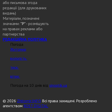
або письмова згода
редакції (для друкованих
видань)
Матеріали, позначені
значками:
"Р"
- розміщують
на правах реклами або
партнерства
РЕДАКЦІЙНА ПОЛІТИКА
Погода
Житомир
вологість:
тиск:
вітер:
Погода на 10 днів від
sinoptik.ua
© 2026
Zhitomir.INFO
Всі права захищені. Розроблено
агентством
ROST DIGITAL