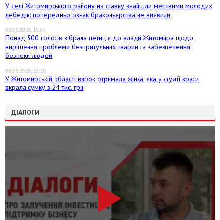
У селі Житомирського району на ставку знайшли мертвими молодих
лебедів: попередньо ознак браконьєрства не виявили
06.08.2026, 15:54
Понад 300 голосів зібрала петиція до влади Житомира щодо
вирішення проблеми безпритульних тварин та забезпечення
безпеки людей
06.08.2026, 15:18
У Житомирській області вирок отримала жінка, яка у студії краси
вкрала сумку з 24 тис. грн
ДІАЛОГИ