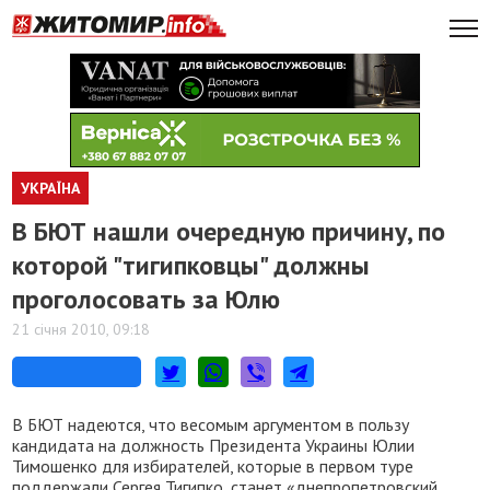
УКРАЇНА
В БЮТ нашли очередную причину, по
которой "тигипковцы" должны
проголосовать за Юлю
21 січня 2010, 09:18
В БЮТ надеются, что весомым аргументом в пользу
кандидата на должность Президента Украины Юлии
Тимошенко для избирателей, которые в первом туре
поддержали Сергея Тигипко, станет «днепропетровский