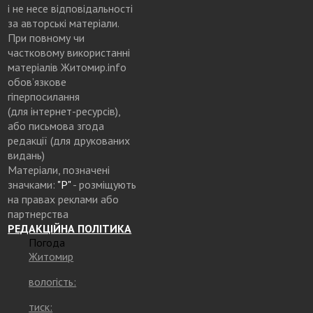
і не несе відповідальності
за авторські матеріали.
При повному чи
частковому використанні
матеріалів Житомир.info
обов’язкове
гіперпосилання
(для інтернет-ресурсів),
або письмова згода
редакції (для друкованих
видань)
Матеріали, позначені
значками:
"Р"
- розміщують
на правах реклами або
партнерства
РЕДАКЦІЙНА ПОЛІТИКА
Погода
Житомир
вологість:
тиск: