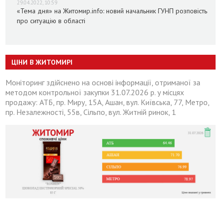
29.04.2022, 10:59
«Тема дня» на Житомир.info: новий начальник ГУНП розповість
про ситуацію в області
ЦІНИ В ЖИТОМИРІ
Моніторинг здійснено на основі інформації, отриманої за
методом контрольної закупки 31.07.2026 р. у місцях
продажу: АТБ, пр. Миру, 15А, Ашан, вул. Київська, 77, Метро,
пр. Незалежності, 55в, Сільпо, вул. Житній ринок, 1