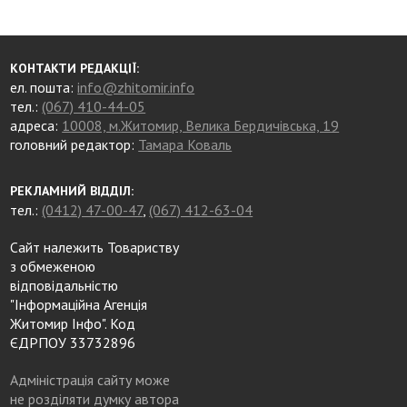
КОНТАКТИ РЕДАКЦІЇ:
ел. пошта:
info@zhitomir.info
тел.:
(067) 410-44-05
адреса:
10008, м.Житомир, Велика Бердичівська, 19
головний редактор:
Тамара Коваль
РЕКЛАМНИЙ ВІДДІЛ:
тел.:
(0412) 47-00-47
,
(067) 412-63-04
Сайт належить Товариству
з обмеженою
відповідальністю
"Інформаційна Агенція
Житомир Інфо". Код
ЄДРПОУ 33732896
Адміністрація сайту може
не розділяти думку автора