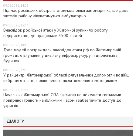
09.08.2026, 14:09
Під час російських обстрілів отримала опіки житомирянка, ще двоє
жителів району лікуватимуться амбулаторно
09.08.2026, 13:37
Внаслідок російської атаки у Житомирі зупинило роботу
підприємство, де працювали 3500 людей
09.08.2026, 10:16
Троє людей постраждали внаслідок атаки рф по Житомирській
громаді: є влучання у цивільну інфраструктуру, підприємства і
будинок
08.08.2026, 22:06
У райцентрі Житомирської області рятувальники допомогли водійці
вибратися з авто, понівеченого після зіткнення з мотоциклом
08.08.2026, 21:53
Начальник Житомирської ОВА закликав не нехтувати сигналами
повітряної тривоги найближчим часом і забезпечити доступ до
укриттів
ДІАЛОГИ