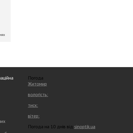
аційна
Погода
Житомир
вологість:
тиск:
вітер:
них
Погода на 10 днів від
sinoptik.ua