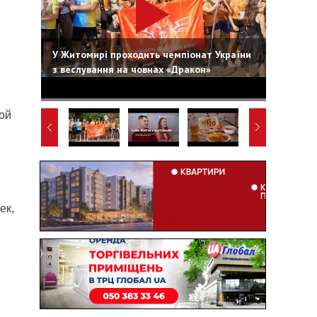
У Житомирі проходить чемпіонат України
з веслування на човнах «Дракон»
ой
ек,