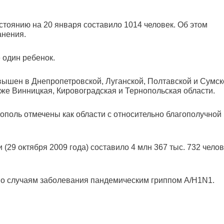
стоянию на 20 января составило 1014 человек. Об этом
анения.
 один ребенок.
ышен в Днепропетровской, Луганской, Полтавской и Сумск
кже Винницкая, Кировоградская и Тернопольская области.
тополь отмечены как области с относительно благополучной
29 октября 2009 года) составило 4 млн 367 тыс. 732 челов
по случаям заболевания пандемическим гриппом А/H1N1.