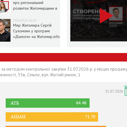
про регіональний
розвиток Житомирщини в
умовах воєнного стану
17.04.2024, 10:29
Мер Житомира Сергій
Сухомлин у програмі
«Діалоги» на Житомир.info
 за методом контрольної закупки 31.07.2026 р. у місцях продажу
лежності, 55в, Сільпо, вул. Житній ринок, 1