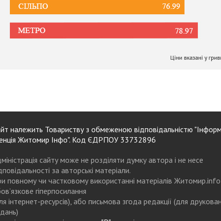
йт належить Товариству з обмеженою відповідальністю "Інформ
енція Житомир Інфо". Код ЄДРПОУ 33732896
міністрація сайту може не розділяти думку автора і не несе
дповідальності за авторські матеріали.
и повному чи частковому використанні матеріалів Житомир.info
ов’язкове гіперпосилання
ля інтернет-ресурсів), або письмова згода редакції (для друкова
дань)