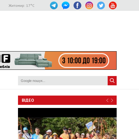
Житомир:
17
°C
ВІДЕО