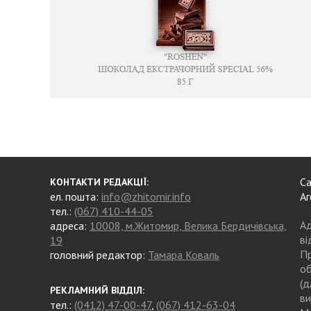
Са
КОНТАКТИ РЕДАКЦІЇ:
ел. пошта:
info@zhitomir.info
Аг
тел.:
(067) 410-44-05
Ад
адреса:
10008, м.Житомир, Велика Бердичівська,
ві
19
Пр
головний редактор:
Тамара Коваль
об
(д
РЕКЛАМНИЙ ВІДДІЛ:
ви
тел.:
(0412) 47-00-47
,
(067) 412-63-04