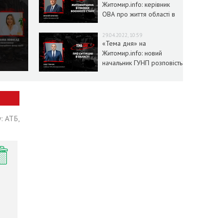
Житомир.info: керівник
ОВА про життя області в
умовах воєнного стану
29.04.2022, 10:59
«Тема дня» на
Житомир.info: новий
начальник ГУНП розповість
про ситуацію в області
: АТБ,