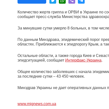
Количество жертв гриппа и ОРВИ в Украине по со
сообщает пресс-служба Министерства здравоохр
За минувшие сутки умерло 8 больных, в том числе
По данным Минздрава, эпидемический порог прев
областях. Приближаются к эпидпорогу Крым, а та
Остальные области, а также города Киев и Севас
эпидситуацией, сообщает
Интерфакс-Украина
.
Общее количество заболевших с начала эпидемии (
за последние сутки – 43 450 человек.
Минздрав Украины не дает оперативных данных 
www.mignews.com.ua