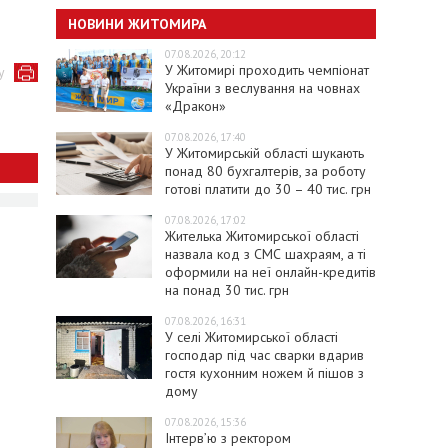
НОВИНИ ЖИТОМИРА
07.08.2026, 20:12
У Житомирі проходить чемпіонат
у
України з веслування на човнах
«Дракон»
07.08.2026, 17:40
У Житомирській області шукають
понад 80 бухгалтерів, за роботу
готові платити до 30 – 40 тис. грн
07.08.2026, 17:02
Жителька Житомирської області
назвала код з СМС шахраям, а ті
оформили на неї онлайн-кредитів
на понад 30 тис. грн
07.08.2026, 16:31
У селі Житомирської області
господар під час сварки вдарив
гостя кухонним ножем й пішов з
дому
07.08.2026, 15:36
Інтерв’ю з ректором