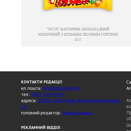
Са
КОНТАКТИ РЕДАКЦІЇ:
ел. пошта:
info@zhitomir.info
Аг
тел.:
(067) 410-44-05
Ад
адреса:
10008, м.Житомир, Велика Бердичівська,
ві
19
Пр
головний редактор:
Тамара Коваль
об
(д
РЕКЛАМНИЙ ВІДДІЛ:
ви