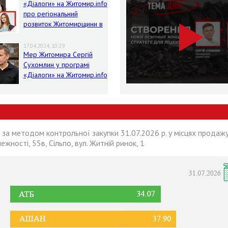
«Діалоги» на Житомир.info
про регіональний
розвиток Житомирщини в
умовах воєнного стану
17.04.2024, 10:29
Мер Житомира Сергій
Сухомлин у програмі
«Діалоги» на Житомир.info
 за методом контрольної закупки 31.07.2026 р. у місцях продажу
лежності, 55в, Сільпо, вул. Житній ринок, 1