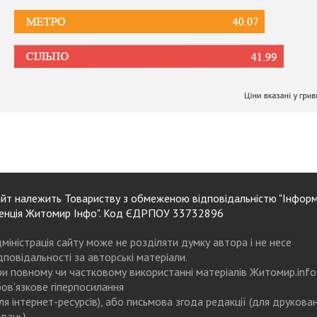
йт належить Товариству з обмеженою відповідальністю "Інформ
енція Житомир Інфо". Код ЄДРПОУ 33732896
міністрація сайту може не розділяти думку автора і не несе
дповідальності за авторські матеріали.
и повному чи частковому використанні матеріалів Житомир.info
ов’язкове гіперпосилання
ля інтернет-ресурсів), або письмова згода редакції (для друкова
дань)