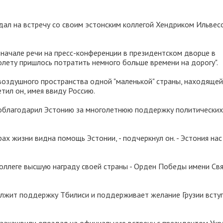
дал на встречу со своим эстонским коллегой Хендриком Ильвес
 начале речи на пресс-конференции в президентском дворце в
олету пришлось потратить немного больше времени на дорогу".
 воздушного пространства одной "маленькой" страны, находящей
тил он, имея ввиду Россию.
поблагодарил Эстонию за многолетнюю поддержку политических
рах жизни видна помощь Эстонии, - подчеркнул он. - Эстония нас
оллеге высшую награду своей страны - Орден Победы имени Св
олжит поддержку Тбилиси и поддерживает желание Грузии всту