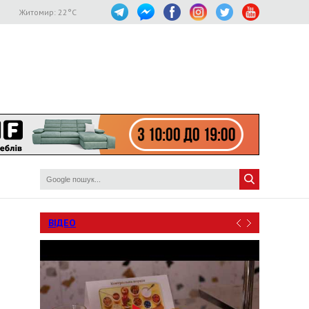
Житомир:
22
°C
ВІДЕО