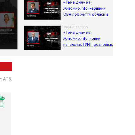
«Тема дня» на
Житомир.info: керівник
ОВА про життя області в
умовах воєнного стану
29.04.2022, 10:59
«Тема дня» на
Житомир.info: новий
начальник ГУНП розповість
про ситуацію в області
: АТБ,