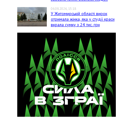
06.08.2026, 15:18
У Житомирській області вирок
отримала жінка, яка у студії краси
вкрала сумку з 24 тис. грн