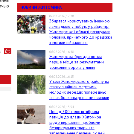
раины
очью
НОВИНИ ЖИТОМИРА
06.08.2026, 17:28
Збирався користуватись іменною
лампадкою у побуті: у райцентрі
Житомирської області розшукали
чоловіка, причетного до крадіжки
з могили військового
у
06.08.2026, 16:48
Житомирська бригада посіла
перше місце за результатами
ураження ворога у липні
06.08.2026, 16:15
У селі Житомирського району на
ставку знайшли мертвими
молодих лебедів: попередньо
ознак браконьєрства не виявили
06.08.2026, 15:54
Понад 300 голосів зібрала
петиція до влади Житомира
щодо вирішення проблеми
безпритульних тварин та
забезпечення безпеки людей