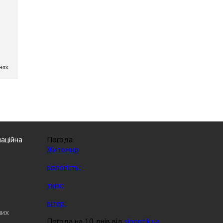
аційна
Погода
Житомир
вологість:
тиск:
вітер:
них
Погода на 10 днів від
sinoptik.ua