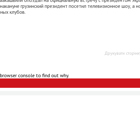
Саакашвили опоздал на официальную встречу с президентом Ук
накануне грузинский президент посетил телевизионное шоу, а н
чных клубов.
Друкувати сторінк
 browser console to find out why.