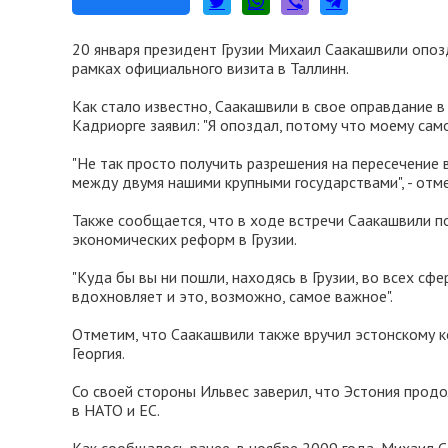
20 января президент Грузии Михаил Саакашвили опоз
рамках официального визита в Таллинн.
Как стало известно, Саакашвили в свое оправдание в
Кадриорге заявил: "Я опоздал, потому что моему сам
"Не так просто получить разрешения на пересечение
между двумя нашими крупными государствами", - отме
Также сообщается, что в ходе встречи Саакашвили 
экономических реформ в Грузии.
"Куда бы вы ни пошли, находясь в Грузии, во всех сфе
вдохновляет и это, возможно, самое важное".
Отметим, что Саакашвили также вручил эстонскому к
Георгия.
Со своей стороны Ильвес заверил, что Эстония прод
в НАТО и ЕС.