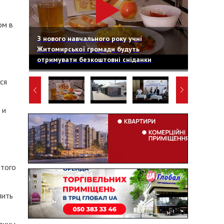
ом в
З нового навчального року учні
Житомирської громади будуть
отримувати безкоштовні сніданки
ся
 и
ятого
пить