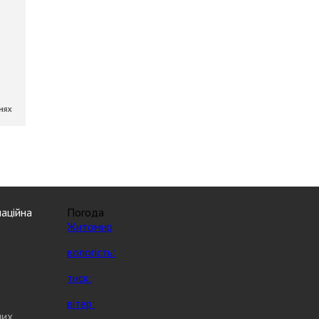
аційна
Погода
Житомир
вологість:
тиск:
вітер:
них