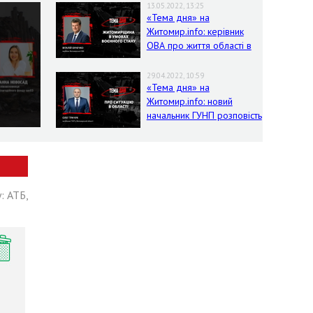
13.05.2022, 13:25
«Тема дня» на
Житомир.info: керівник
ОВА про життя області в
умовах воєнного стану
29.04.2022, 10:59
«Тема дня» на
Житомир.info: новий
начальник ГУНП розповість
про ситуацію в області
: АТБ,