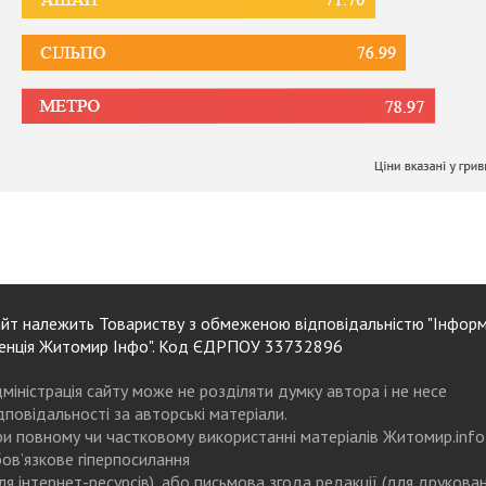
йт належить Товариству з обмеженою відповідальністю "Інформ
енція Житомир Інфо". Код ЄДРПОУ 33732896
міністрація сайту може не розділяти думку автора і не несе
дповідальності за авторські матеріали.
и повному чи частковому використанні матеріалів Житомир.info
ов’язкове гіперпосилання
ля інтернет-ресурсів), або письмова згода редакції (для друкова