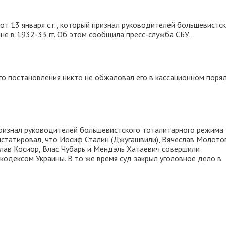
от 13 января с.г., который признал руководителей большевистс
не в 1932-33 гг. Об этом сообщила пресс-служба СБУ.
о постановления никто не обжаловал его в кассационном поряд
признал руководителей большевистского тоталитарного режима
онстатировал, что Иосиф Сталин (Джугашвили), Вячеслав Молото
слав Косиор, Влас Чубарь и Мендэль Хатаевич совершили
кодексом Украины. В то же время суд закрыл уголовное дело в