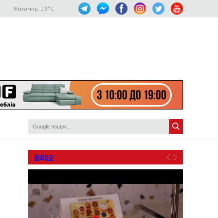
Житомир:
29
°C
ВІДЕО