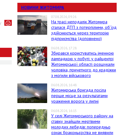
НОВИНИ ЖИТОМИРА
07.08.2026, 09:26
На трасі неподалік Житомира
у
сталася ДТП з потерпілими, об’їзд
здійснюється через територію
підприємства (доповнено)
06.08.2026, 17:28
Збирався користуватись іменною
лампадкою у побуті: у райцентрі
Житомирської області розшукали
чоловіка, причетного до крадіжки
з могили військового
06.08.2026, 16:48
Житомирська бригада посіла
перше місце за результатами
ураження ворога у липні
06.08.2026, 16:15
У селі Житомирського району на
ставку знайшли мертвими
молодих лебедів: попередньо
ознак браконьєрства не виявили