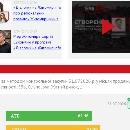
12.07.2024, 12:36
«Діалоги» на Житомир.info
про регіональний
розвиток Житомирщини в
умовах воєнного стану
17.04.2024, 10:29
Мер Житомира Сергій
Сухомлин у програмі
«Діалоги» на Житомир.info
 за методом контрольної закупки 31.07.2026 р. у місцях продажу
лежності, 55в, Сільпо, вул. Житній ринок, 1