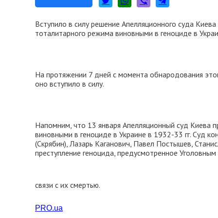
Вступило в силу решение Апелляционного суда Киева 
тоталитарного режима виновными в геноциде в Украи
На протяжении 7 дней с момента обнародования этог
оно вступило в силу.
Напомним, что 13 января Апелляционный суд Киева 
виновными в геноциде в Украине в 1932-33 гг. Суд к
(Скрябин), Лазарь Каганович, Павел Постышев, Стани
преступление геноцида, предусмотренное Уголовным 
связи с их смертью.
PRO.ua