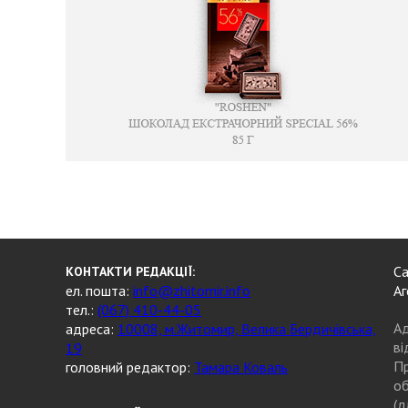
Са
КОНТАКТИ РЕДАКЦІЇ:
ел. пошта:
info@zhitomir.info
Аг
тел.:
(067) 410-44-05
Ад
адреса:
10008, м.Житомир, Велика Бердичівська,
ві
19
Пр
головний редактор:
Тамара Коваль
об
(д