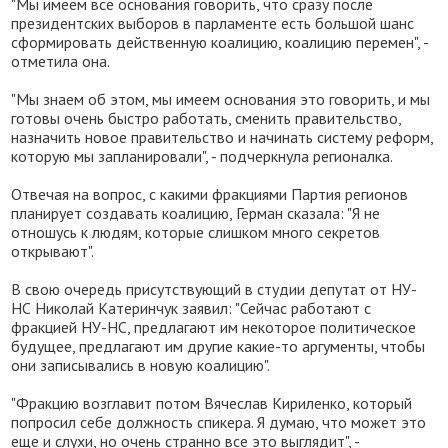
"Мы имеем все основания говорить, что сразу после
президентских выборов в парламенте есть большой шанс
сформировать действенную коалицию, коалицию перемен", -
отметила она.
"Мы знаем об этом, мы имеем основания это говорить, и мы
готовы очень быстро работать, сменить правительство,
назначить новое правительство и начинать систему реформ,
которую мы запланировали", - подчеркнула регионалка.
Отвечая на вопрос, с какими фракциями Партия регионов
планирует создавать коалицию, Герман сказала: "Я не
отношусь к людям, которые слишком много секретов
открывают".
В свою очередь присутствующий в студии депутат от НУ-
НС Николай Катеринчук заявил: "Сейчас работают с
фракцией НУ-НС, предлагают им некоторое политическое
будущее, предлагают им другие какие-то аргументы, чтобы
они записывались в новую коалицию".
"Фракцию возглавит потом Вячеслав Кириленко, который
попросил себе должность спикера. Я думаю, что может это
еще и слухи, но очень странно все это выглядит", -