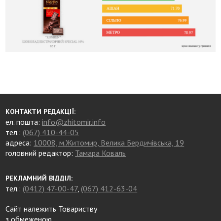
КОНТАКТИ РЕДАКЦІЇ:
ел. пошта:
info@zhitomir.info
тел.:
(067) 410-44-05
адреса:
10008, м.Житомир, Велика Бердичівська, 19
головний редактор:
Тамара Коваль
РЕКЛАМНИЙ ВІДДІЛ:
тел.:
(0412) 47-00-47
,
(067) 412-63-04
Сайт належить Товариству
з обмеженою