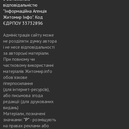
відповідальністю
"Інформаційна Агенція
Житомир Інфо". Код
ЄДРПОУ 33732896
Адміністрація сайту може
не розділяти думку автора
і не несе відповідальності
за авторські матеріали.
При повному чи
частковому використанні
матеріалів Житомир.info
обов’язкове
гіперпосилання
(для інтернет-ресурсів),
або письмова згода
редакції (для друкованих
видань)
Матеріали, позначені
значками:
"Р"
- розміщують
на правах реклами або