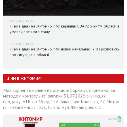
13.05.2022, 13:25
«Тема дня» на Житомир.info: керівник ОВА про життя області в
умовах воєнного стану
29.04.2022, 10:59
«Тема дня» на Житомир.info: новий начальник ГУНП розповість
про ситуацію в області
ЦІНИ В ЖИТОМИРІ
Моніторинг здійснено на основі інформації, отриманої за
методом контрольної закупки 31.07.2026 р. у місцях
продажу: АТБ, пр. Миру, 15А, Ашан, вул. Київська, 77, Метро,
пр. Незалежності, 55в, Сільпо, вул. Житній ринок, 1