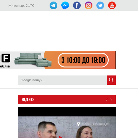
Житомир:
21
°C
ВІДЕО