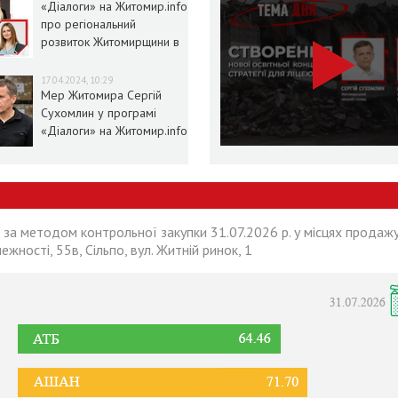
«Діалоги» на Житомир.info
про регіональний
розвиток Житомирщини в
умовах воєнного стану
17.04.2024, 10:29
Мер Житомира Сергій
Сухомлин у програмі
«Діалоги» на Житомир.info
 за методом контрольної закупки 31.07.2026 р. у місцях продажу
лежності, 55в, Сільпо, вул. Житній ринок, 1