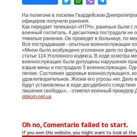
На полигоне в поселке Гвардейском Днепропетро
офицеров получили ранения.
Как передает телеканал «НТН», раненые были с
военный госпиталь. 4 десантника пострадали не 
тяжелые ранения. Он проведет в больнице, по ме
Все пострадавшие - опытные военнослужащие из 
«Мною было возбуждено уголовное дело по факт
статье 114 Уголовного кодекса. В ходе осмотра м
военнослужащих были допущены нарушения прави
взрыв мины и пострадало 5 военнослужащих. Од
легкие. Состояние здоровья военнослужащего, к
удовлетворительное. Жизни его угрозы нет. Дело
будут установлены в ходе досудебного следствия 
лишения свободы», - отметил военный прокурор 
obkom.net.ua
Oh no, Comentario failed to start.
If you own this website, you might want to look at the