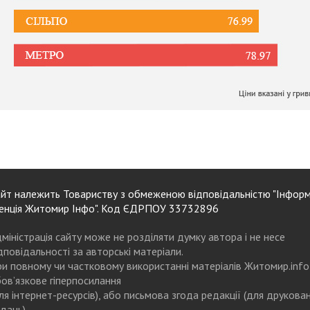
йт належить Товариству з обмеженою відповідальністю "Інформ
енція Житомир Інфо". Код ЄДРПОУ 33732896
міністрація сайту може не розділяти думку автора і не несе
дповідальності за авторські матеріали.
и повному чи частковому використанні матеріалів Житомир.info
ов’язкове гіперпосилання
ля інтернет-ресурсів), або письмова згода редакції (для друкова
дань)