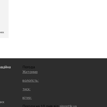
аційна
Погода
Житомир
вологість:
тиск:
вітер:
них
Погода на 10 днів від
sinoptik.ua