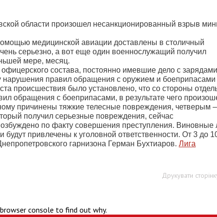
вской области произошел несанкционированный взрыв мин
 помощью медицинской авиации доставлены в столичный
очень серьезно, а вот еще один военнослужащий получил
ньшей мере, месяц.
офицерского состава, постоянно имевшие дело с зарядами
у нарушения правил обращения с оружием и боеприпасами
еста происшествия было установлено, что со стороны отдел
л обращения с боеприпасами, в результате чего произош
ному причинены тяжкие телесные повреждения, четверым –
оторый получил серьезные повреждения, сейчас
 возбуждено по факту совершения преступления. Виновные
и будут привлечены к уголовной ответственности. От 3 до 1
Днепропетровского гарнизона Герман Бухтиаров.
Лига
Друкувати сторінк
 browser console to find out why.