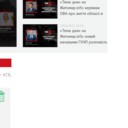
«Тема дня» на
Житомир.info: керівник
ОВА про життя області в
умовах воєнного стану
29.04.2022, 10:59
«Тема дня» на
Житомир.info: новий
начальник ГУНП розповість
про ситуацію в області
: АТБ,