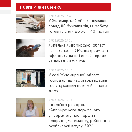
НОВИНИ ЖИТОМИРА
07.08.2026, 17:40
У Житомирській області шукають
понад 80 бухгалтерів, за роботу
готові платити до 30 – 40 тис. грн
07.08.2026, 17:02
Жителька Житомирської області
назвала код з СМС шахраям, а ті
оформили на неї онлайн-кредитів
на понад 30 тис. грн
07.08.2026, 16:31
У селі Житомирської області
господар під час сварки вдарив
гостя кухонним ножем й пішов з
дому
07.08.2026, 15:36
Інтерв’ю з ректором
Житомирського державного
університету про перший
пріоритет, математику, рейтинги та
особливості вступу-2026