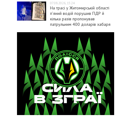
07.08.2026, 15:24
На трасі у Житомирській області
п’яний водій порушив ПДР й
кілька разів пропонував
патрульним 400 доларів хабаря