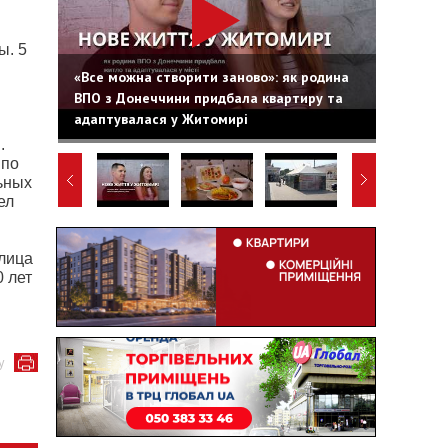
ы. 5
«Все можна створити заново»: як родина
ВПО з Донеччини придбала квартиру та
адаптувалася у Житомирі
.
 по
ьных
ел
 лица
0 лет
у