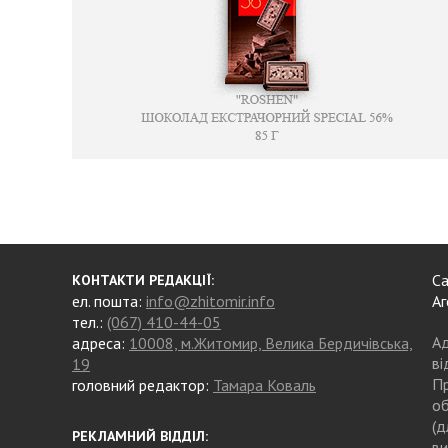
Са
КОНТАКТИ РЕДАКЦІЇ:
ел. пошта:
info@zhitomir.info
Аг
тел.:
(067) 410-44-05
Ад
адреса:
10008, м.Житомир, Велика Бердичівська,
ві
19
Пр
головний редактор:
Тамара Коваль
об
(д
РЕКЛАМНИЙ ВІДДІЛ:
ви