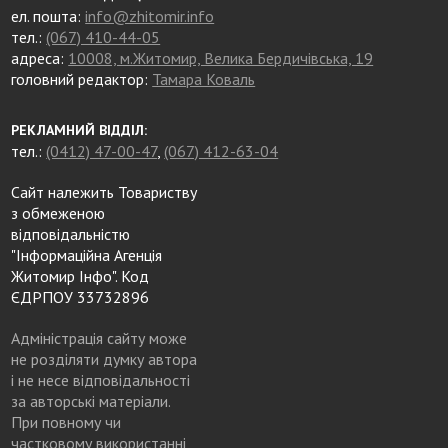
ел. пошта:
info@zhitomir.info
тел.:
(067) 410-44-05
адреса:
10008, м.Житомир, Велика Бердичівська, 19
головний редактор:
Тамара Коваль
РЕКЛАМНИЙ ВІДДІЛ:
тел.:
(0412) 47-00-47
,
(067) 412-63-04
Сайт належить Товариству
з обмеженою
відповідальністю
"Інформаційна Агенція
Житомир Інфо". Код
ЄДРПОУ 33732896
Адміністрація сайту може
не розділяти думку автора
і не несе відповідальності
за авторські матеріали.
При повному чи
частковому використанні