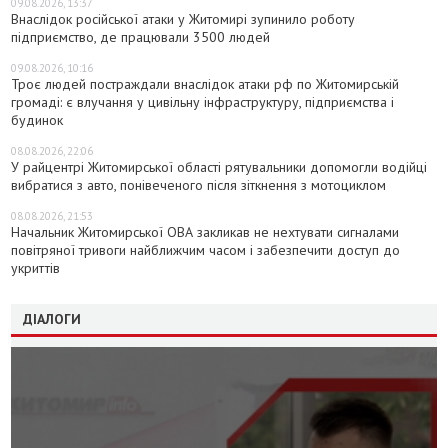
09.08.2026, 13:37
Внаслідок російської атаки у Житомирі зупинило роботу
підприємство, де працювали 3500 людей
09.08.2026, 10:16
Троє людей постраждали внаслідок атаки рф по Житомирській
громаді: є влучання у цивільну інфраструктуру, підприємства і
будинок
08.08.2026, 22:06
У райцентрі Житомирської області рятувальники допомогли водійці
вибратися з авто, понівеченого після зіткнення з мотоциклом
08.08.2026, 21:53
Начальник Житомирської ОВА закликав не нехтувати сигналами
повітряної тривоги найближчим часом і забезпечити доступ до
укриттів
ДІАЛОГИ