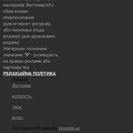
матеріалів Житомир.info
обов’язкове
гіперпосилання
(для інтернет-ресурсів),
або письмова згода
редакції (для друкованих
видань)
Матеріали, позначені
значками:
"Р"
- розміщують
на правах реклами або
партнерства
РЕДАКЦІЙНА ПОЛІТИКА
Погода
Житомир
вологість:
тиск:
вітер:
Погода на 10 днів від
sinoptik.ua