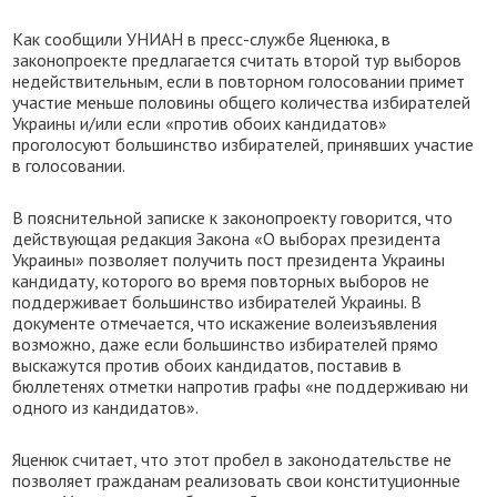
Как сообщили УНИАН в пресс-службе Яценюка, в
законопроекте предлагается считать второй тур выборов
недействительным, если в повторном голосовании примет
участие меньше половины общего количества избирателей
Украины и/или если «против обоих кандидатов»
проголосуют большинство избирателей, принявших участие
в голосовании.
В пояснительной записке к законопроекту говорится, что
действующая редакция Закона «О выборах президента
Украины» позволяет получить пост президента Украины
кандидату, которого во время повторных выборов не
поддерживает большинство избирателей Украины. В
документе отмечается, что искажение волеизъявления
возможно, даже если большинство избирателей прямо
выскажутся против обоих кандидатов, поставив в
бюллетенях отметки напротив графы «не поддерживаю ни
одного из кандидатов».
Яценюк считает, что этот пробел в законодательстве не
позволяет гражданам реализовать свои конституционные