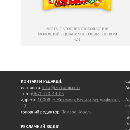
Са
КОНТАКТИ РЕДАКЦІЇ:
ел. пошта:
info@zhitomir.info
Аг
тел.:
(067) 410-44-05
Ад
адреса:
10008, м.Житомир, Велика Бердичівська,
ві
19
Пр
головний редактор:
Тамара Коваль
об
(д
РЕКЛАМНИЙ ВІДДІЛ:
ви