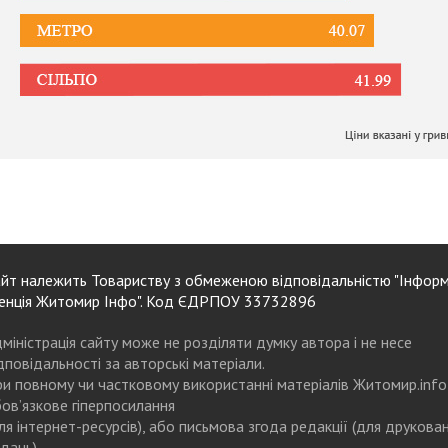
йт належить Товариству з обмеженою відповідальністю "Інформ
енція Житомир Інфо". Код ЄДРПОУ 33732896
міністрація сайту може не розділяти думку автора і не несе
дповідальності за авторські матеріали.
и повному чи частковому використанні матеріалів Житомир.info
ов’язкове гіперпосилання
ля інтернет-ресурсів), або письмова згода редакції (для друкова
дань)