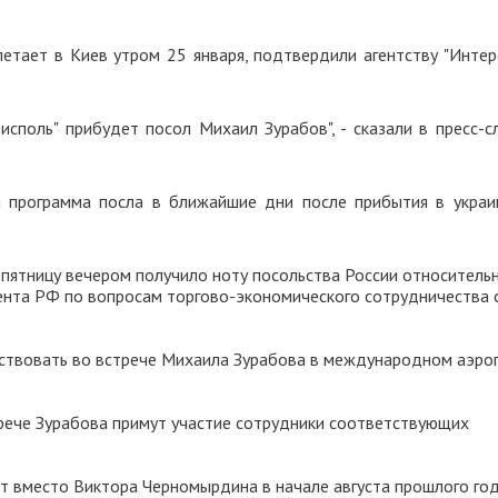
етает в Киев утром 25 января, подтвердили агентству "Интер
рисполь" прибудет посол Михаил Зурабов", - сказали в пресс-с
а программа посла в ближайшие дни после прибытия в украи
пятницу вечером получило ноту посольства России относитель
ента РФ по вопросам торгово-экономического сотрудничества 
ствовать во встрече Михаила Зурабова в международном аэро
трече Зурабова примут участие сотрудники соответствующих
т вместо Виктора Черномырдина в начале августа прошлого год