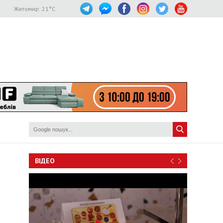
Житомир:
21
°C
ВІДЕО