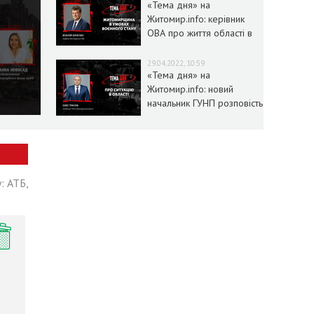
«Тема дня» на
Житомир.info: керівник
ОВА про життя області в
умовах воєнного стану
29.04.2022, 10:59
«Тема дня» на
Житомир.info: новий
начальник ГУНП розповість
про ситуацію в області
: АТБ,