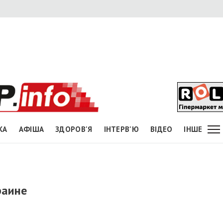
КА
АФІША
ЗДОРОВ'Я
ІНТЕРВ'Ю
ВІДЕО
ІНШЕ
раине