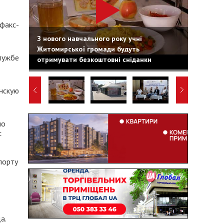
факс-
З нового навчального року учні
Житомирської громади будуть
лужбе
отримувати безкоштовні сніданки
нскую
но
с
порту
а.