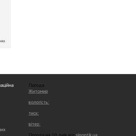
аційна
Погода
Житомир
вологість:
тиск:
вітер:
них
Погода на 10 днів від
sinoptik.ua