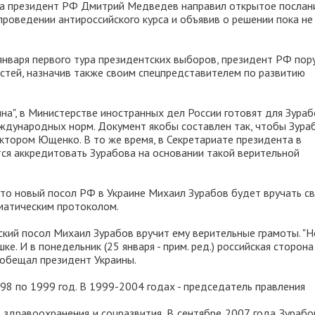
аза президент РФ Дмитрий Медведев направил открытое послан
проведении антироссийского курса и объявив о решении пока не
января первого тура президентских выборов, президент РФ пор
стей, назначив также своим спецпредставителем по развитию
на", в Министерстве иностранных дел России готовят для Зура
ждународных норм. Документ якобы составлен так, чтобы Зура
ктором Ющенко. В то же время, в Секретариате президента в
ся аккредитовать Зурабова на основании такой верительной
что новый посол РФ в Украине Михаил Зурабов будет вручать с
оматическим протоколом.
кий посол Михаил Зурабов вручит ему верительные грамоты. "Н
. И в понедельник (25 января - прим. ред.) российская сторона
пообещал президент Украины.
8 по 1999 год. В 1999-2004 годах - председатель правления
 здравоохранения и соцразвития. В сентябре 2007 года Зурабо