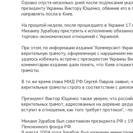
Однако спустя несколько дней после подписания ук
президенту Украины Виктору Ющенко, обвинив его в 
направлять посла в Киев.
На прошлой неделе, после прошедшего в Украине 17 
Михаилу Зурабову приступить к исполнению обязанно
торгово-экономических отношений с Украиной.
При этом, по информации издания "Коммерсант-Украи
верительную грамоту, оформленную с нарушением ме
удалось избежать встречи с президентом Украины Ви
комментарии изданию дали понять, что Киев откажет
грамоты.
В то же время глава МИД РФ Сергей Лавров заявил, 
верительные грамоты строго в соответствии с дипл
Президент Виктор Ющенко также уверен, что российс
верительных грамот, адресованных на деревню дедушке
вступит в отношения, как того требует протокол", - 
Михаил Зурабов был советником президента РФ с 199
Пенсионного фонда РФ.
9 марта 2004 года Зурабов был назначен министром