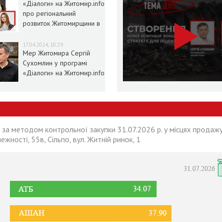
«Діалоги» на Житомир.info
про регіональний
розвиток Житомирщини в
умовах воєнного стану
17.04.2024, 10:29
Мер Житомира Сергій
Сухомлин у програмі
«Діалоги» на Житомир.info
 за методом контрольної закупки 31.07.2026 р. у місцях продажу
лежності, 55в, Сільпо, вул. Житній ринок, 1