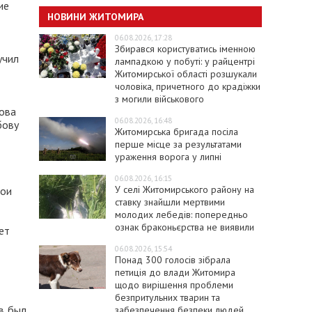
ие
НОВИНИ ЖИТОМИРА
06.08.2026, 17:28
Збирався користуватись іменною
учил
лампадкою у побуті: у райцентрі
Житомирської області розшукали
чоловіка, причетного до крадіжки
з могили військового
бова
06.08.2026, 16:48
бову
Житомирська бригада посіла
перше місце за результатами
ураження ворога у липні
06.08.2026, 16:15
У селі Житомирського району на
вои
ставку знайшли мертвими
молодих лебедів: попередньо
ознак браконьєрства не виявили
ет
06.08.2026, 15:54
Понад 300 голосів зібрала
петиція до влади Житомира
щодо вирішення проблеми
безпритульних тварин та
в был
забезпечення безпеки людей