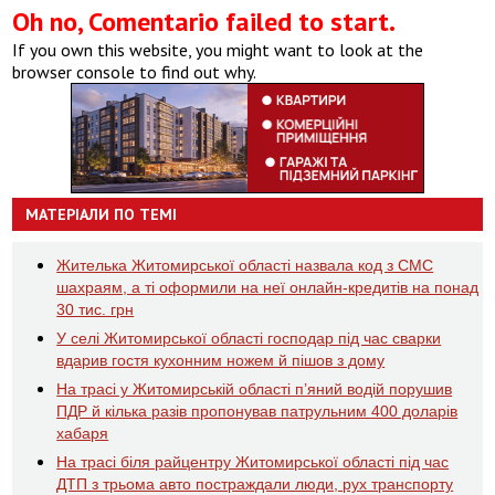
Oh no, Comentario failed to start.
If you own this website, you might want to look at the
browser console to find out why.
МАТЕРІАЛИ ПО ТЕМІ
Жителька Житомирської області назвала код з СМС
шахраям, а ті оформили на неї онлайн-кредитів на понад
30 тис. грн
У селі Житомирської області господар під час сварки
вдарив гостя кухонним ножем й пішов з дому
На трасі у Житомирській області п’яний водій порушив
ПДР й кілька разів пропонував патрульним 400 доларів
хабаря
На трасі біля райцентру Житомирської області під час
ДТП з трьома авто постраждали люди, рух транспорту