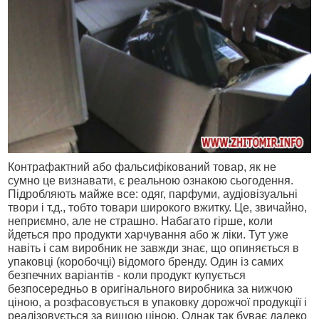
Контрафактний або фальсифікований товар, як не
сумно це визнавати, є реальною ознакою сьогодення.
Підробляють майже все: одяг, парфуми, аудіовізуальні
твори і т.д., тобто товари широкого вжитку. Це, звичайно,
неприємно, але не страшно. Набагато гірше, коли
йдеться про продукти харчування або ж ліки. Тут уже
навіть і сам виробник не завжди знає, що опиняється в
упаковці (коробочці) відомого бренду. Один із самих
безпечних варіантів - коли продукт купується
безпосередньо в оригінального виробника за нижчою
ціною, а розфасовується в упаковку дорожчої продукції і
реалізовується за вищою ціною. Однак так буває далеко