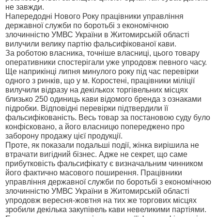
не завжди.
Напередодні Нового Року працівники управління
державної служби по боротьбі з економічною
злочинністю УМВС України в Житомирській області
вилучили велику партію фальсифікованої кави.
За роботою власника, точніше власниці, цього товару
оперативники спостерігали уже упродовж певного часу.
Ще наприкінці липня минулого року під час перевірки
одного з ринків, що у м. Коростені, працівники міліції
вилучили відразу на декількох торгівельних місцях
близько 250 одиниць кави відомого бренда з ознаками
підробки. Відповідні перевірки підтвердили її
фальсифікованість. Весь товар за постановою суду було
конфісковано, а його власницю попереджено про
заборону продажу цієї продукції.
Проте, як показали подальші події, жінка вирішила не
втрачати вигідний бізнес. Адже не секрет, що саме
прибутковість фальсифікату є визначальним чинником
його фактично масового поширення. Працівники
управління державної служби по боротьбі з економічною
злочинністю УМВС України в Житомирській області
упродовж вересня-жовтня на тих же торгових місцях
зробили декілька закупівель кави невеликими партіями.