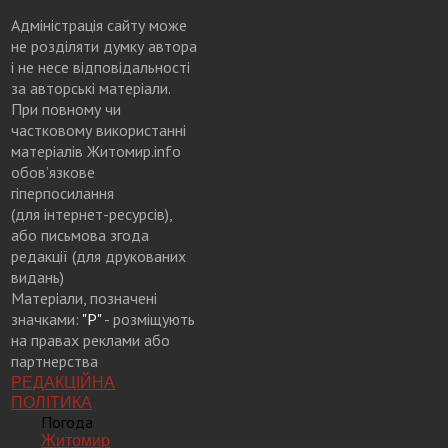
Адміністрація сайту може
не розділяти думку автора
і не несе відповідальності
за авторські матеріали.
При повному чи
частковому використанні
матеріалів Житомир.info
обов’язкове
гіперпосилання
(для інтернет-ресурсів),
або письмова згода
редакції (для друкованих
видань)
Матеріали, позначені
значками:
"Р"
- розміщують
на правах реклами або
партнерства
РЕДАКЦІЙНА
ПОЛІТИКА
Погода
Житомир