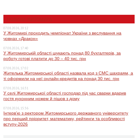
НОВИНИ ЖИТОМИРА
07.08.2026, 20:12
У Житомирі проходить чемпіонат України з веслування на
човнах «Дракон»
07.08.2026, 17:40
У Житомирській області шукають понад 80 бухгалтерів, за
роботу готові платити до 30 – 40 тис. грн
07.08.2026, 17:02
Жителька Житомирської області назвала код з СМС шахраям, а
ті оформили на неї онлайн-кредитів на понад 30 тис. грн
07.08.2026, 16:31
У селі Житомирської області господар під час сварки вдарив
гостя кухонним ножем й пішов з дому
07.08.2026, 15:36
Інтерв’ю з ректором Житомирського державного університету
про перший пріоритет, математику, рейтинги та особливості
вступу-2026