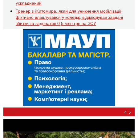
ускладнений
Тренер з Житомира, який для уникнення мобілізації
фіктивно влаштувався у коледж, відшкодував завдані
збитки та задонатив 0,5 млн грн на ЗСУ
ВІДЕО