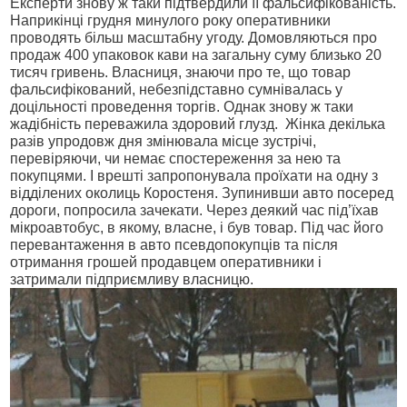
Експерти знову ж таки підтвердили її фальсифікованість.
Наприкінці грудня минулого року оперативники
проводять більш масштабну угоду. Домовляються про
продаж 400 упаковок кави на загальну суму близько 20
тисяч гривень. Власниця, знаючи про те, що товар
фальсифікований, небезпідставно сумнівалась у
доцільності проведення торгів. Однак знову ж таки
жадібність переважила здоровий глузд.
Жінка декілька
разів упродовж дня змінювала місце зустрічі,
перевіряючи, чи немає спостереження за нею та
покупцями. І врешті запропонувала проїхати на одну з
відділених околиць Коростеня. Зупинивши авто посеред
дороги, попросила зачекати. Через деякий час під’їхав
мікроавтобус, в якому, власне, і був товар. Під час його
перевантаження в авто псевдопокупців та після
отримання грошей продавцем оперативники і
затримали підприємливу власницю.