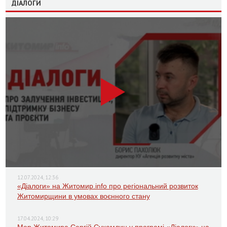
ДІАЛОГИ
12.07.2024, 12:36
«Діалоги» на Житомир.info про регіональний розвиток
Житомирщини в умовах воєнного стану
17.04.2024, 10:29