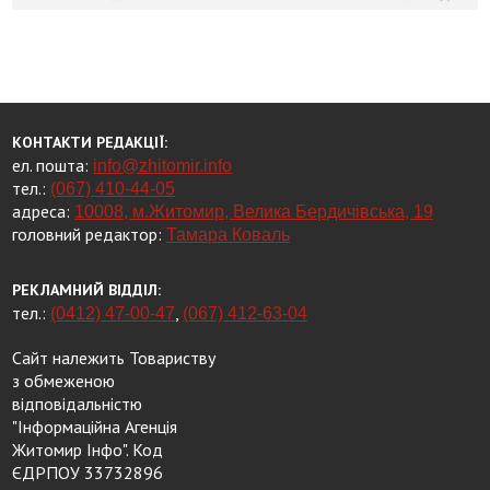
КОНТАКТИ РЕДАКЦІЇ:
ел. пошта:
info@zhitomir.info
тел.:
(067) 410-44-05
адреса:
10008, м.Житомир, Велика Бердичівська, 19
головний редактор:
Тамара Коваль
РЕКЛАМНИЙ ВІДДІЛ:
тел.:
,
(0412) 47-00-47
(067) 412-63-04
Сайт належить Товариству
з обмеженою
відповідальністю
"Інформаційна Агенція
Житомир Інфо". Код
ЄДРПОУ 33732896