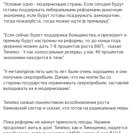
"Условие одно - модернизация страны. Если сегодня будут
готовы поддержать либеральными реформами рыночную
экономику, если будут готовы поддержать демократию,
тогда пожалуйста, тогда можно идти (в премьеры)".
"Если сейчас будет поддержка большинства, и президент и
премьер будут настроены на реформы, то до конца года
уверенно можем дать 7-8 процентов роста ВВП, - сказал
Тигипко. - У нас колоссальные резервы, у нас 40 процентов
экономики находится в тени".
"У металлургов пять-шесть лет были очень хорошими, и они
получали сверхприбыли. Думаю, что мы могли бы со
стороны государства ограничивать сверхприбыли, заставляя
вкладывать их в модернизацию".
Тигипко назвал локомотивом возобновления роста
банковский сектор и сказал, что готов на радикальные меры.
Пока реформы не начнут приносить плоды, Украина
продолжит жить в долг. Тигипко, как и Тимошенко, надеется