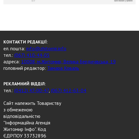
КОНТАКТИ РЕДАКЦІЇ:
ел. пошта:
info@zhitomir.info
тел.:
(067) 410-44-05
адреса:
10008, м.Житомир, Велика Бердичівська, 19
головний редактор:
Тамара Коваль
РЕКЛАМНИЙ ВІДДІЛ:
тел.:
(0412) 47-00-47
,
(067) 412-63-04
Сайт належить Товариству
з обмеженою
відповідальністю
"Інформаційна Агенція
Житомир Інфо". Код
ЄДРПОУ 33732896