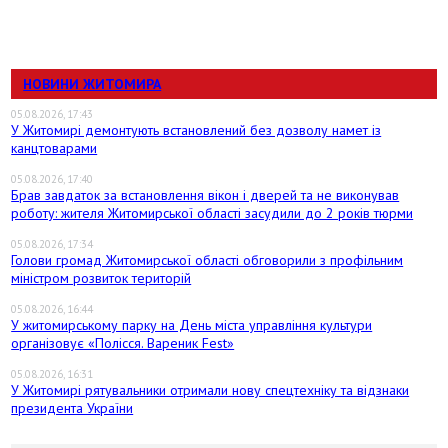
НОВИНИ ЖИТОМИРА
05.08.2026, 17:43
У Житомирі демонтують встановлений без дозволу намет із
канцтоварами
05.08.2026, 17:40
Брав завдаток за встановлення вікон і дверей та не виконував
роботу: жителя Житомирської області засудили до 2 років тюрми
05.08.2026, 17:34
Голови громад Житомирської області обговорили з профільним
міністром розвиток територій
05.08.2026, 16:44
У житомирському парку на День міста управління культури
організовує «Полісся. Вареник Fest»
05.08.2026, 16:31
У Житомирі рятувальники отримали нову спецтехніку та відзнаки
президента України