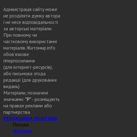
Адміністрація сайту може
не розділяти думку автора
і не несе відповідальності
за авторські матеріали.
При повному чи
частковому використанні
матеріалів Житомир.info
обов’язкове
гіперпосилання
(для інтернет-ресурсів),
або письмова згода
редакції (для друкованих
видань)
Матеріали, позначені
значками:
"Р"
- розміщують
на правах реклами або
партнерства
РЕДАКЦІЙНА ПОЛІТИКА
Погода
Житомир