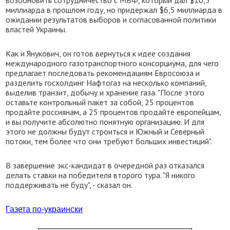
возобновить сотрудничество с МВФ, который дал $10,5
миллиарда в прошлом году, но придержал $6,5 миллиарда в
ожидании результатов выборов и согласованной политики
властей Украины.
Как и Янукович, он готов вернуться к идее создания
международного газотранспортного консорциума, для чего
предлагает последовать рекомендациям Евросоюза и
разделить госхолдинг Нафтогаз на несколько компаний,
выделив транзит, добычу и хранение газа. "После этого
оставьте контрольный пакет за собой, 25 процентов
продайте россиянам, а 25 процентов продайте европейцам,
и вы получите абсолютно понятную организацию. И для
этого не должны будут строиться и Южный и Северный
потоки, тем более что они требуют больших инвестиций".
В завершение экс-кандидат в очередной раз отказался
делать ставки на победителя второго тура. "Я никого
поддерживать не буду", - сказал он.
Газета по-украински