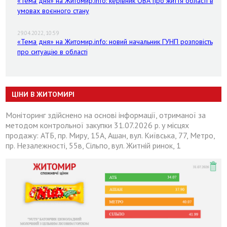
«Тема дня» на Житомир.info: керівник ОВА про життя області в
умовах воєнного стану
29.04.2022, 10:59
«Тема дня» на Житомир.info: новий начальник ГУНП розповість
про ситуацію в області
ЦІНИ В ЖИТОМИРІ
Моніторинг здійснено на основі інформації, отриманої за
методом контрольної закупки 31.07.2026 р. у місцях
продажу: АТБ, пр. Миру, 15А, Ашан, вул. Київська, 77, Метро,
пр. Незалежності, 55в, Сільпо, вул. Житній ринок, 1