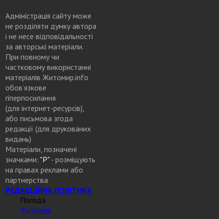
Адміністрація сайту може
не розділяти думку автора
і не несе відповідальності
за авторські матеріали.
При повному чи
частковому використанні
матеріалів Житомир.info
обов’язкове
гіперпосилання
(для інтернет-ресурсів),
або письмова згода
редакції (для друкованих
видань)
Матеріали, позначені
значками:
"Р"
- розміщують
на правах реклами або
партнерства
РЕДАКЦІЙНА ПОЛІТИКА
Погода
Житомир