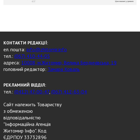
КОНТАКТИ РЕДАКЦІЇ:
ел. пошта:
info@zhitomir.info
тел.:
(067) 410-44-05
адреса:
10008, м.Житомир, Велика Бердичівська, 19
головний редактор:
Тамара Коваль
РЕКЛАМНИЙ ВІДДІЛ:
тел.:
(0412) 47-00-47
,
(067) 412-63-04
Сайт належить Товариству
з обмеженою
відповідальністю
"Інформаційна Агенція
Житомир Інфо". Код
ЄДРПОУ 33732896