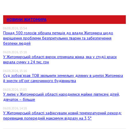
НОВИНИ ЖИТОМИРА
06.08.2026, 15:54
Понад 300 голосів зібрала петиція до влади Житомира щодо
вирішення проблеми безпритульних тварин та забезпечення
безпеки людей
06.08.2026, 15:18
У Житомирській області вирок отримала жінка, яка у студії краси
вкрала сумку з 24 тис. грн
06.08.2026, 15:16
Суд зобов’язав ТОВ звільнити земельну ділянку в центрі Житомира
й знести об’єкт самочинного будівництва
06.08.2026, 15:03
У липні у Житомирській області народилися майже півтисячі дітей,
дівчаток – більше
06.08.2026, 14:18
У Житомирській області зафіксували новий температурний рекорд:
перевищив попередній максимум відразу на 3,5°