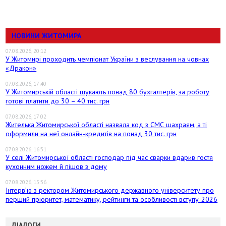
НОВИНИ ЖИТОМИРА
07.08.2026, 20:12
У Житомирі проходить чемпіонат України з веслування на човнах
«Дракон»
07.08.2026, 17:40
У Житомирській області шукають понад 80 бухгалтерів, за роботу
готові платити до 30 – 40 тис. грн
07.08.2026, 17:02
Жителька Житомирської області назвала код з СМС шахраям, а ті
оформили на неї онлайн-кредитів на понад 30 тис. грн
07.08.2026, 16:31
У селі Житомирської області господар під час сварки вдарив гостя
кухонним ножем й пішов з дому
07.08.2026, 15:36
Інтерв’ю з ректором Житомирського державного університету про
перший пріоритет, математику, рейтинги та особливості вступу-2026
ДІАЛОГИ