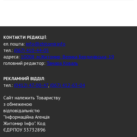
КОНТАКТИ РЕДАКЦІЇ:
ел. пошта:
info@zhitomir.info
тел.:
(067) 410-44-05
адреса:
10008, м.Житомир, Велика Бердичівська, 19
головний редактор:
Тамара Коваль
РЕКЛАМНИЙ ВІДДІЛ:
тел.:
(0412) 47-00-47
,
(067) 412-63-04
Сайт належить Товариству
з обмеженою
відповідальністю
"Інформаційна Агенція
Житомир Інфо". Код
ЄДРПОУ 33732896