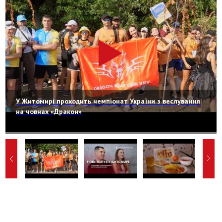
У Житомирі проходить чемпіонат України з веслування
на човнах «Дракон»