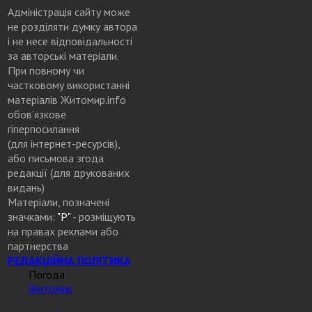
Адміністрація сайту може
не розділяти думку автора
і не несе відповідальності
за авторські матеріали.
При повному чи
частковому використанні
матеріалів Житомир.info
обов’язкове
гіперпосилання
(для інтернет-ресурсів),
або письмова згода
редакції (для друкованих
видань)
Матеріали, позначені
значками:
"Р"
- розміщують
на правах реклами або
партнерства
РЕДАКЦІЙНА ПОЛІТИКА
Погода
Житомир