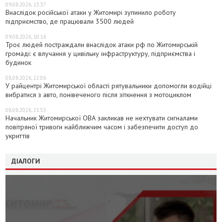
09.08.2026, 13:37
Внаслідок російської атаки у Житомирі зупинило роботу
підприємство, де працювали 3500 людей
09.08.2026, 10:16
Троє людей постраждали внаслідок атаки рф по Житомирській
громаді: є влучання у цивільну інфраструктуру, підприємства і
будинок
08.08.2026, 22:06
У райцентрі Житомирської області рятувальники допомогли водійці
вибратися з авто, понівеченого після зіткнення з мотоциклом
08.08.2026, 21:53
Начальник Житомирської ОВА закликав не нехтувати сигналами
повітряної тривоги найближчим часом і забезпечити доступ до
укриттів
ДІАЛОГИ