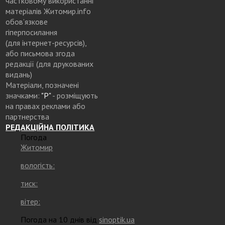
частковому використанні
матеріалів Житомир.info
обов’язкове
гіперпосилання
(для інтернет-ресурсів),
або письмова згода
редакції (для друкованих
видань)
Матеріали, позначені
значками:
"Р"
- розміщують
на правах реклами або
партнерства
РЕДАКЦІЙНА ПОЛІТИКА
Погода
Житомир
вологість:
тиск:
вітер:
Погода на 10 днів від
sinoptik.ua