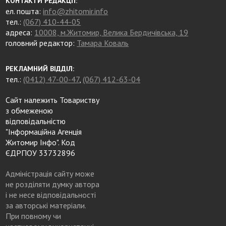
КОНТАКТИ РЕДАКЦІЇ:
ел. пошта:
info@zhitomir.info
тел.:
(067) 410-44-05
адреса:
10008, м.Житомир, Велика Бердичівська, 19
головний редактор:
Тамара Коваль
РЕКЛАМНИЙ ВІДДІЛ:
тел.:
(0412) 47-00-47
,
(067) 412-63-04
Сайт належить Товариству
з обмеженою
відповідальністю
"Інформаційна Агенція
Житомир Інфо". Код
ЄДРПОУ 33732896
Адміністрація сайту може
не розділяти думку автора
і не несе відповідальності
за авторські матеріали.
При повному чи