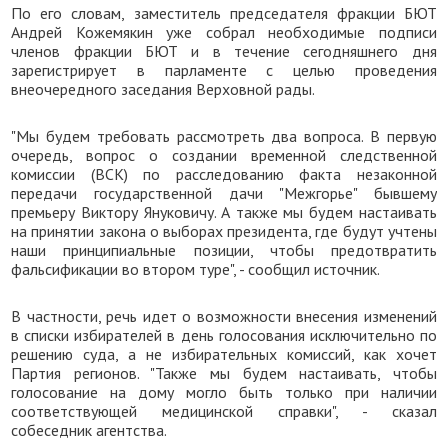
По его словам, заместитель председателя фракции БЮТ
Андрей Кожемякин уже собрал необходимые подписи
членов фракции БЮТ и в течение сегодняшнего дня
зарегистрирует в парламенте с целью проведения
внеочередного заседания Верховной рады.
"Мы будем требовать рассмотреть два вопроса. В первую
очередь, вопрос о создании временной следственной
комиссии (ВСК) по расследованию факта незаконной
передачи государственной дачи "Межгорье" бывшему
премьеру Виктору Януковичу. А также мы будем настаивать
на принятии закона о выборах президента, где будут учтены
наши принципиальные позиции, чтобы предотвратить
фальсификации во втором туре", - сообщил источник.
В частности, речь идет о возможности внесения изменений
в списки избирателей в день голосования исключительно по
решению суда, а не избирательных комиссий, как хочет
Партия регионов. "Также мы будем настаивать, чтобы
голосование на дому могло быть только при наличии
соответствующей медицинской справки", - сказал
собеседник агентства.