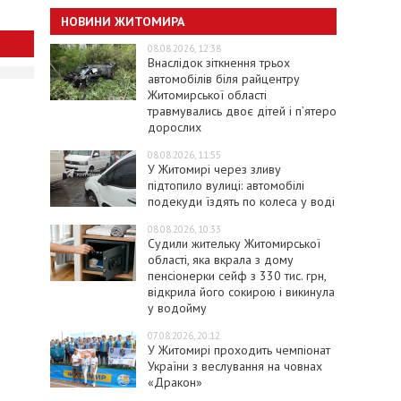
НОВИНИ ЖИТОМИРА
08.08.2026, 12:38
Внаслідок зіткнення трьох
автомобілів біля райцентру
Житомирської області
травмувались двоє дітей і пʼятеро
дорослих
08.08.2026, 11:55
У Житомирі через зливу
підтопило вулиці: автомобілі
подекуди їздять по колеса у воді
08.08.2026, 10:33
Судили жительку Житомирської
області, яка вкрала з дому
пенсіонерки сейф з 330 тис. грн,
відкрила його сокирою і викинула
у водойму
07.08.2026, 20:12
У Житомирі проходить чемпіонат
України з веслування на човнах
«Дракон»