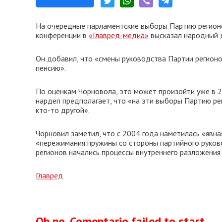
На очередные парламентские выборы Партию регионо
конференции в
«Главред-медиа»
высказал народный д
Он добавил, что «смены руководства Партии регионов
пенсию».
По оценкам Чорновола, это может произойти уже в 2
нардеп предполагает, что «на эти выборы Партию реги
кто-то другой».
Чорновил заметил, что с 2004 года наметилась «явная
«пережимания пружины со стороны партийного руков
регионов начались процессы внутреннего разложения
Главред
Oh no, Comentario failed to start.