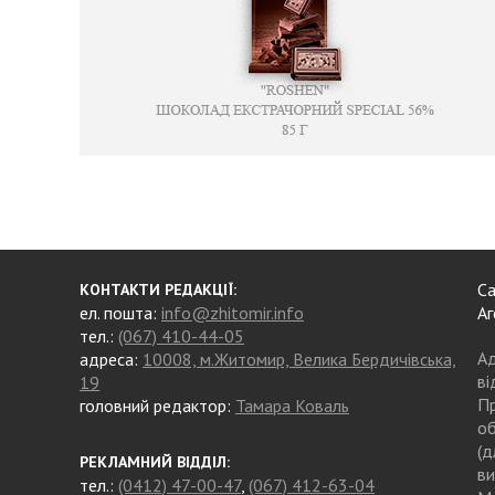
Са
КОНТАКТИ РЕДАКЦІЇ:
ел. пошта:
info@zhitomir.info
Аг
тел.:
(067) 410-44-05
Ад
адреса:
10008, м.Житомир, Велика Бердичівська,
ві
19
Пр
головний редактор:
Тамара Коваль
об
(д
РЕКЛАМНИЙ ВІДДІЛ:
ви
тел.:
(0412) 47-00-47
,
(067) 412-63-04