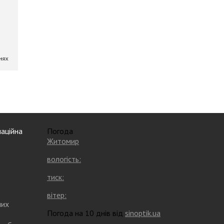
аційна
Погода
Житомир
вологість:
тиск:
вітер:
них
Погода на 10 днів від
sinoptik.ua