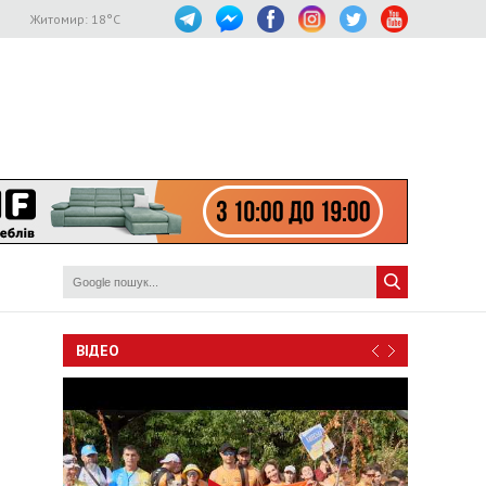
Житомир:
18
°C
ВІДЕО