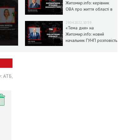
Житомир.info: керівник
ОВА про життя області в
умовах воєнного стану
29.04.2022, 10:59
«Тема дня» на
Житомир.info: новий
начальник ГУНП розповість
про ситуацію в області
: АТБ,