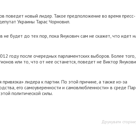
в поведет новый лидер. Такое предположение во время пресс-
епутат Украины Тарас Чорновил.
 не будет до тех пор, пока Янукович сам не скажет, что идет н
012 году после очередных парламентских выборов. Более того,
онов или то, что от нее останется, поведет не Виктор Янукови
 привязка» лидера к партии. По этой причине, а также из-за
одства, его самоуверенности и самовлюбленности» в среде Пар
 этой политической силы.
Друкувати сторінк