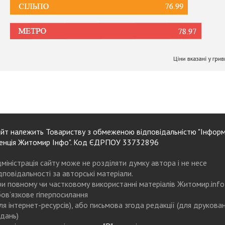
йт належить Товариству з обмеженою відповідальністю "Інформ
енція Житомир Інфо". Код ЄДРПОУ 33732896
міністрація сайту може не розділяти думку автора і не несе
дповідальності за авторські матеріали.
и повному чи частковому використанні матеріалів Житомир.info
ов’язкове гіперпосилання
ля інтернет-ресурсів), або письмова згода редакції (для друкова
дань)