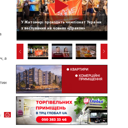
У Житомирі проходить чемпіонат України
з веслування на човнах «Дракон»
а
ч, а
тии
у