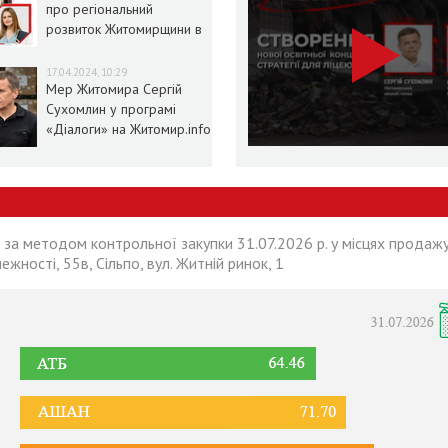
про регіональний
розвиток Житомирщини в
умовах воєнного стану
17.04.2024, 10:29
Мер Житомира Сергій
Сухомлин у програмі
«Діалоги» на Житомир.info
 за методом контрольної закупки 31.07.2026 р. у місцях продажу
лежності, 55в, Сільпо, вул. Житній ринок, 1