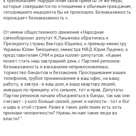
к «регионалам» -нарушителям были приняты те же меры,
которые совершаются по отношению к обычным гражданам,
сегодняшнего инцидента бы не произошло. Безнаказанность
порождает безнаказанность ».
От имени общественного движения «Народная
самооборона» депутат К.Лукьянова обратилась к
Президенту страны Виктору Ющенко, к премьер-министру
Украины Юлии Тимошенко, министра МВД Юрия Луценко, к
представителям СМИ и ряда коллег-депутатов: «Каким
может стать наш завтрашний день с Партией регионов:
безнаказанность и вакханалия неприкосновенных,
торжество бандитов и беззакония. Прослушивание ваших
телефонов, грубое проникновение в ваш офис, на вашу
работу, а завтра - в ваш дом, в вашу квартиру людей,
живущих по принципу: кто сильнее, тот и прав. Депутаты
Партии регионов начали объединяться в банды, так как они
считают - у кого больше связей, денег и наглости - тот и бог
и царь в этой стране. Разве в таких действиях есть хоть
признаки человечности? Нужны ли нам такие люди во
власти? "