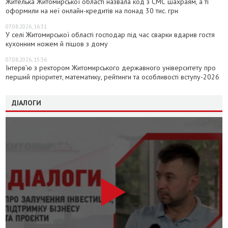
Жителька Житомирської області назвала код з СМС шахраям, а ті
оформили на неї онлайн-кредитів на понад 30 тис. грн
07.08.2026, 16:31
У селі Житомирської області господар під час сварки вдарив гостя
кухонним ножем й пішов з дому
07.08.2026, 15:36
Інтерв’ю з ректором Житомирського державного університету про
перший пріоритет, математику, рейтинги та особливості вступу-2026
ДІАЛОГИ