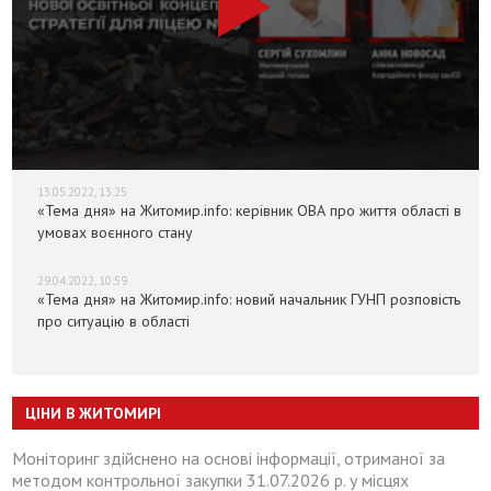
13.05.2022, 13:25
«Тема дня» на Житомир.info: керівник ОВА про життя області в
умовах воєнного стану
29.04.2022, 10:59
«Тема дня» на Житомир.info: новий начальник ГУНП розповість
про ситуацію в області
ЦІНИ В ЖИТОМИРІ
Моніторинг здійснено на основі інформації, отриманої за
методом контрольної закупки 31.07.2026 р. у місцях