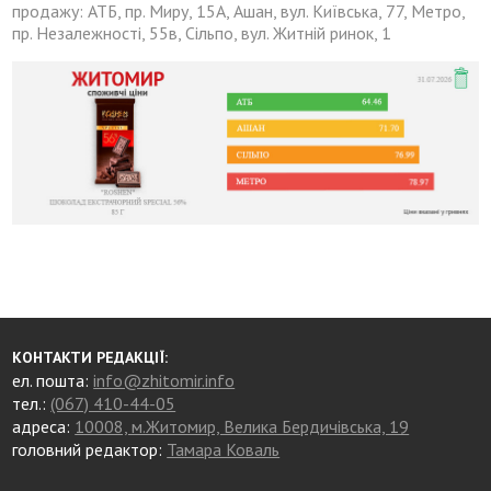
продажу: АТБ, пр. Миру, 15А, Ашан, вул. Київська, 77, Метро,
пр. Незалежності, 55в, Сільпо, вул. Житній ринок, 1
КОНТАКТИ РЕДАКЦІЇ:
ел. пошта:
info@zhitomir.info
тел.:
(067) 410-44-05
адреса:
10008, м.Житомир, Велика Бердичівська, 19
головний редактор:
Тамара Коваль