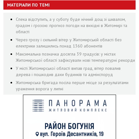
МАТЕРІАЛИ ПО ТЕМІ
Спека відступить, а у суботу буде нічний дощ зі шквалом,
градом і грозою: прогноз погоди на вихідні в Житомирі та
області
Через грозу і сильний вітер у Житомирській області без
електрики залишились понад 1360 абонентів
Максимальна позначка досягла 39 градусів: у містах
Житомирської області зафіксували нові температурні рекорди
У місті Житомирської області випав град, вітер повалив
дерева і пошкодив дахи будинків та адмінспоруд
Житомирська бригада посіла перше місце за результатами
ураження ворога у липні