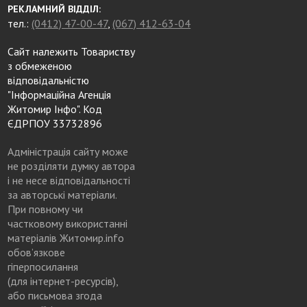
РЕКЛАМНИЙ ВІДДІЛ:
тел.:
(0412) 47-00-47
,
(067) 412-63-04
Сайт належить Товариству
з обмеженою
відповідальністю
"Інформаційна Агенція
Житомир Інфо". Код
ЄДРПОУ 33732896
Адміністрація сайту може
не розділяти думку автора
і не несе відповідальності
за авторські матеріали.
При повному чи
частковому використанні
матеріалів Житомир.info
обов’язкове
гіперпосилання
(для інтернет-ресурсів),
або письмова згода