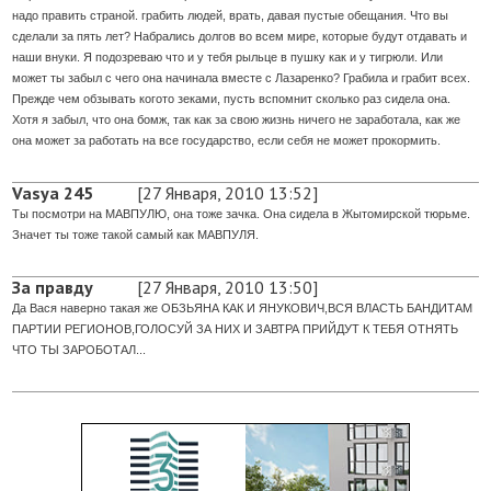
надо править страной. грабить людей, врать, давая пустые обещания. Что вы
сделали за пять лет? Набрались долгов во всем мире, которые будут отдавать и
наши внуки. Я подозреваю что и у тебя рыльце в пушку как и у тигрюли. Или
может ты забыл с чего она начинала вместе с Лазаренко? Грабила и грабит всех.
Прежде чем обзывать когото зеками, пусть вспомнит сколько раз сидела она.
Хотя я забыл, что она бомж, так как за свою жизнь ничего не заработала, как же
она может за работать на все государство, если себя не может прокормить.
Vasya 245
[27 Января, 2010 13:52]
Ты посмотри на МАВПУЛЮ, она тоже зачка. Она сидела в Жытомирской тюрьме.
Значет ты тоже такой самый как МАВПУЛЯ.
За правду
[27 Января, 2010 13:50]
Да Вася наверно такая же ОБЗЬЯНА КАК И ЯНУКОВИЧ,ВСЯ ВЛАСТЬ БАНДИТАМ
ПАРТИИ РЕГИОНОВ,ГОЛОСУЙ ЗА НИХ И ЗАВТРА ПРИЙДУТ К ТЕБЯ ОТНЯТЬ
ЧТО ТЫ ЗАРОБОТАЛ...