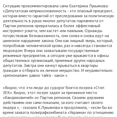
Ситуацию прокомментировала сама Екатерина Лукьянова:
«Депутатская неприкосновенность - это опасный прецедент,
которая вместо гарантий от преследования за политическую
деятельность в руках многих депутатов парламента от
Партии регионов превратилась в более эффективный
инструмент рэкета, чем кастет или паяльник. Однажды
почувствовав безнаказанность, они снова и снова идут на
циничное нарушение закона. Они как хищный зверь, который,
попробовав человеческой крови, раз и навсегда становится
людоедом. Вчера они захватывали государственные
режимные предприятия, а сегодня уже врываются в офисы
общественных организаций, приемные других народных
депутатов. Завтра они начнут врываться в квартиры
граждан и отбирать их личное имущество. И неудивительно:
«регионалам» давно тайга - закон ».
«Видно, что эти люди до судорог боятся лозунга «Стоп
ЗЕК». Видно, этот лозунг задел за причинное место
«бандюковичей» из Партии регионов. Своими дерзкими
действиями они сами показали, за кого считают своего
лидера », - сказала К.Лукьянова и продолжила, - «если бы во
время захвата полиграфкомбината «Украина» по отношению