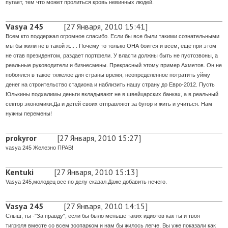
пугает, тем что может пролиться кровь невинных людей.
Vasya 245
[27 Января, 2010 15:41]
Всем кто поддержал огромное спасибо. Если бы все были такими сознательными
мы бы жили не в такой ж... . Почему то только ОНА боится и всем, еще при этом
не став президентом, раздает портфели. У власти должны быть не пустозвоны, а
реальные руководители и бизнесмены. Прекрасный этому пример Ахметов. Он не
побоялся в такое тяжелое для страны время, неопределенное потратить уйму
денег на строительство стадиона и наблизить нашу страну до Евро-2012. Пусть
Юлькины подхалимы деньги вкладывают не в швейцарских банках, а в реальный
сектор экономики.Да и детей своих отправляют за бугор и жить и учиться. Нам
нужны перемены!
prokyror
[27 Января, 2010 15:27]
vasya 245 Железно ПРАВ!
Kentuki
[27 Января, 2010 15:13]
Vasya 245,молодец все по делу сказал.Даже добавить нечего.
Vasya 245
[27 Января, 2010 14:15]
Слыш, ты -"За правду", если бы было меньше таких идиотов как ты и твоя
тигрюля вместе со всем зоопарком и нам бы жилось легче. Вы уже показали как