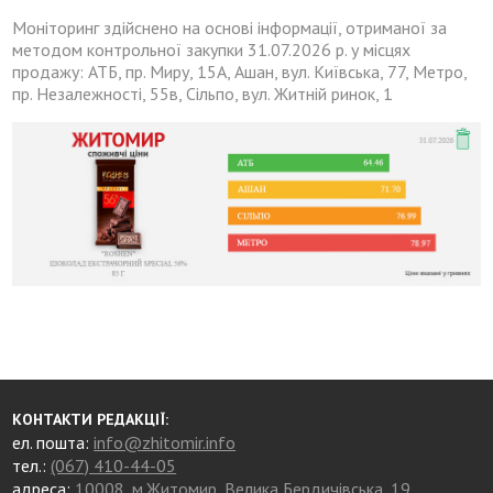
Моніторинг здійснено на основі інформації, отриманої за
методом контрольної закупки 31.07.2026 р. у місцях
продажу: АТБ, пр. Миру, 15А, Ашан, вул. Київська, 77, Метро,
пр. Незалежності, 55в, Сільпо, вул. Житній ринок, 1
КОНТАКТИ РЕДАКЦІЇ:
ел. пошта:
info@zhitomir.info
тел.:
(067) 410-44-05
адреса:
10008, м.Житомир, Велика Бердичівська, 19