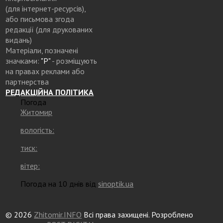
(для інтернет-ресурсів),
або письмова згода
редакції (для друкованих
видань)
Матеріали, позначені
значками:
"Р"
- розміщують
на правах реклами або
партнерства
РЕДАКЦІЙНА ПОЛІТИКА
Погода
Житомир
вологість:
тиск:
вітер:
Погода на 10 днів від
sinoptik.ua
© 2026
Zhitomir.INFO
Всі права захищені. Розроблено