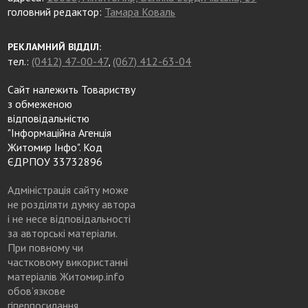
головний редактор:
Тамара Коваль
РЕКЛАМНИЙ ВІДДІЛ:
тел.:
(0412) 47-00-47
,
(067) 412-63-04
Сайт належить Товариству
з обмеженою
відповідальністю
"Інформаційна Агенція
Житомир Інфо". Код
ЄДРПОУ 33732896
Адміністрація сайту може
не розділяти думку автора
і не несе відповідальності
за авторські матеріали.
При повному чи
частковому використанні
матеріалів Житомир.info
обов’язкове
гіперпосилання