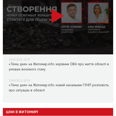
13.05.2022, 13:25
«Тема дня» на Житомир.info: керівник ОВА про життя області в
умовах воєнного стану
29.04.2022, 10:59
«Тема дня» на Житомир.info: новий начальник ГУНП розповість
про ситуацію в області
ЦІНИ В ЖИТОМИРІ