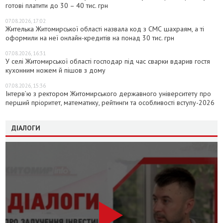
готові платити до 30 – 40 тис. грн
07.08.2026, 17:02
Жителька Житомирської області назвала код з СМС шахраям, а ті
оформили на неї онлайн-кредитів на понад 30 тис. грн
07.08.2026, 16:31
У селі Житомирської області господар під час сварки вдарив гостя
кухонним ножем й пішов з дому
07.08.2026, 15:36
Інтерв’ю з ректором Житомирського державного університету про
перший пріоритет, математику, рейтинги та особливості вступу-2026
ДІАЛОГИ