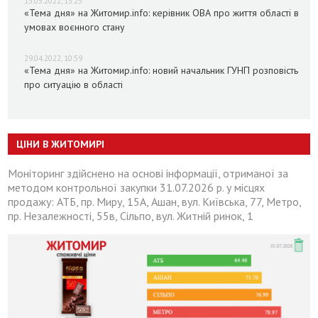
13.05.2022, 13:25
«Тема дня» на Житомир.info: керівник ОВА про життя області в
умовах воєнного стану
29.04.2022, 10:59
«Тема дня» на Житомир.info: новий начальник ГУНП розповість
про ситуацію в області
ЦІНИ В ЖИТОМИРІ
Моніторинг здійснено на основі інформації, отриманої за
методом контрольної закупки 31.07.2026 р. у місцях
продажу: АТБ, пр. Миру, 15А, Ашан, вул. Київська, 77, Метро,
пр. Незалежності, 55в, Сільпо, вул. Житній ринок, 1