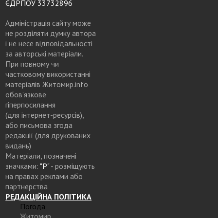
ЄДРПОУ 33732896
Адміністрація сайту може
не розділяти думку автора
і не несе відповідальності
за авторські матеріали.
При повному чи
частковому використанні
матеріалів Житомир.info
обов’язкове
гіперпосилання
(для інтернет-ресурсів),
або письмова згода
редакції (для друкованих
видань)
Матеріали, позначені
значками:
"Р"
- розміщують
на правах реклами або
партнерства
РЕДАКЦІЙНА ПОЛІТИКА
Погода
Житомир