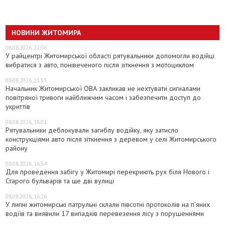
НОВИНИ ЖИТОМИРА
08.08.2026, 22:06
У райцентрі Житомирської області рятувальники допомогли водійці
вибратися з авто, понівеченого після зіткнення з мотоциклом
08.08.2026, 21:53
Начальник Житомирської ОВА закликав не нехтувати сигналами
повітряної тривоги найближчим часом і забезпечити доступ до
укриттів
08.08.2026, 18:01
Рятувальники деблокували загиблу водійку, яку затисло
конструкціями авто після зіткнення з деревом у селі Житомирського
району
08.08.2026, 16:54
Для проведення забігу у Житомирі перекриють рух біля Нового і
Старого бульварів та ще дві вулиці
08.08.2026, 16:26
У липні житомирські патрульні склали півсотні протоколів на пʼяних
водіїв та виявили 17 випадків перевезення лісу з порушеннями