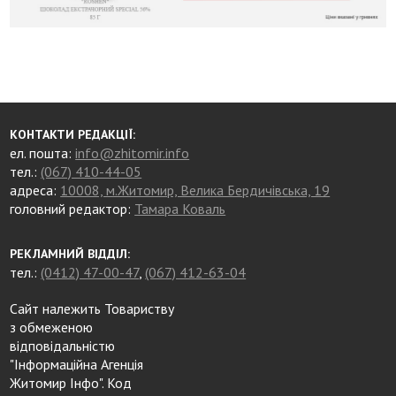
КОНТАКТИ РЕДАКЦІЇ:
ел. пошта:
info@zhitomir.info
тел.:
(067) 410-44-05
адреса:
10008, м.Житомир, Велика Бердичівська, 19
головний редактор:
Тамара Коваль
РЕКЛАМНИЙ ВІДДІЛ:
тел.:
(0412) 47-00-47
,
(067) 412-63-04
Сайт належить Товариству
з обмеженою
відповідальністю
"Інформаційна Агенція
Житомир Інфо". Код