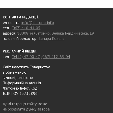
КОНТАКТИ РЕДАКЦІЇ:
ел. пошта:
info@zhitomir.info
тел.:
(067) 410-44-05
адреса:
10008, м.Житомир, Велика Бердичівська, 19
головний редактор:
Тамара Коваль
РЕКЛАМНИЙ ВІДДІЛ:
тел.:
(0412) 47-00-47
,
(067) 412-63-04
Сайт належить Товариству
з обмеженою
відповідальністю
"Інформаційна Агенція
Житомир Інфо". Код
ЄДРПОУ 33732896
Адміністрація сайту може
не розділяти думку автора