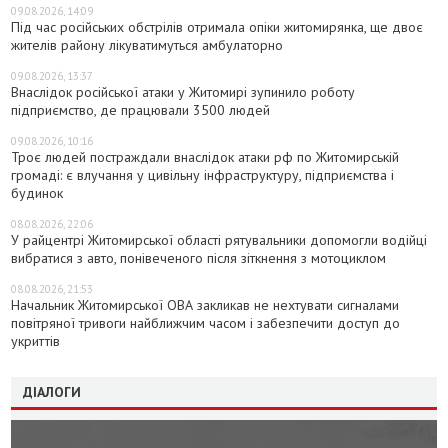
09.08.2026, 14:09
Під час російських обстрілів отримала опіки житомирянка, ще двоє
жителів району лікуватимуться амбулаторно
09.08.2026, 13:37
Внаслідок російської атаки у Житомирі зупинило роботу
підприємство, де працювали 3500 людей
09.08.2026, 10:16
Троє людей постраждали внаслідок атаки рф по Житомирській
громаді: є влучання у цивільну інфраструктуру, підприємства і
будинок
08.08.2026, 22:06
У райцентрі Житомирської області рятувальники допомогли водійці
вибратися з авто, понівеченого після зіткнення з мотоциклом
08.08.2026, 21:53
Начальник Житомирської ОВА закликав не нехтувати сигналами
повітряної тривоги найближчим часом і забезпечити доступ до
укриттів
ДІАЛОГИ