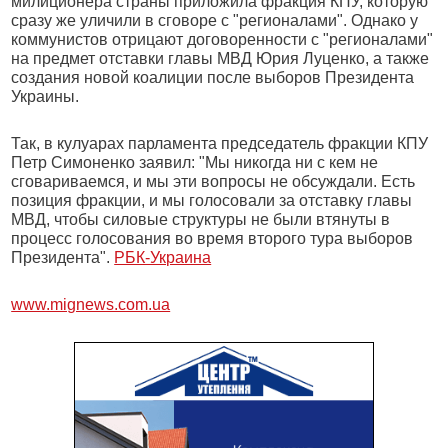
милиционера страны приложила фракция КПУ, которую
сразу же уличили в сговоре с "регионалами". Однако у
коммунистов отрицают договоренности с "регионалами"
на предмет отставки главы МВД Юрия Луценко, а также
создания новой коалиции после выборов Президента
Украины.
Так, в кулуарах парламента председатель фракции КПУ
Петр Симоненко заявил: "Мы никогда ни с кем не
сговариваемся, и мы эти вопросы не обсуждали. Есть
позиция фракции, и мы голосовали за отставку главы
МВД, чтобы силовые структуры не были втянуты в
процесс голосования во время второго тура выборов
Президента".
РБК-Украина
www.mignews.com.ua