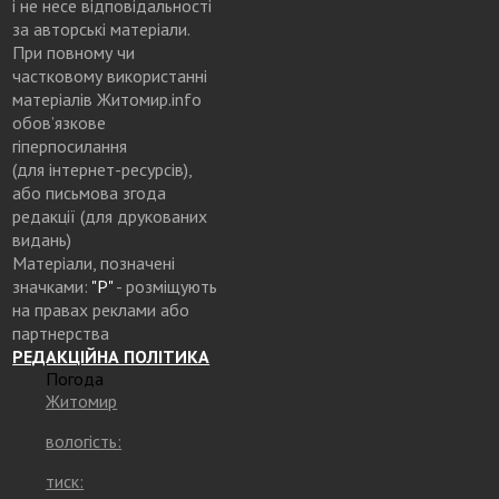
і не несе відповідальності
за авторські матеріали.
При повному чи
частковому використанні
матеріалів Житомир.info
обов’язкове
гіперпосилання
(для інтернет-ресурсів),
або письмова згода
редакції (для друкованих
видань)
Матеріали, позначені
значками:
"Р"
- розміщують
на правах реклами або
партнерства
РЕДАКЦІЙНА ПОЛІТИКА
Погода
Житомир
вологість:
тиск: