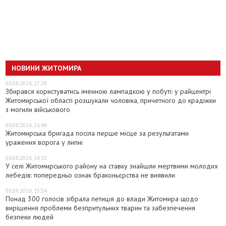
НОВИНИ ЖИТОМИРА
06.08.2026, 17:28
Збирався користуватись іменною лампадкою у побуті: у райцентрі
Житомирської області розшукали чоловіка, причетного до крадіжки
з могили військового
06.08.2026, 16:48
Житомирська бригада посіла перше місце за результатами
ураження ворога у липні
06.08.2026, 16:15
У селі Житомирського району на ставку знайшли мертвими молодих
лебедів: попередньо ознак браконьєрства не виявили
06.08.2026, 15:54
Понад 300 голосів зібрала петиція до влади Житомира щодо
вирішення проблеми безпритульних тварин та забезпечення
безпеки людей