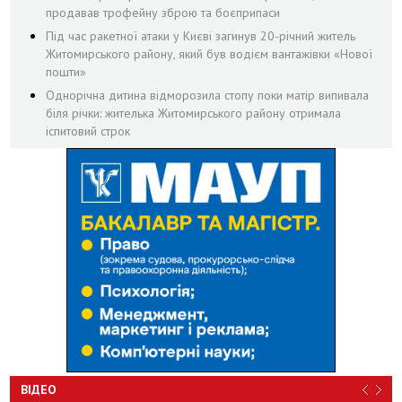
продавав трофейну зброю та боєприпаси
Під час ракетної атаки у Києві загинув 20-річний житель
Житомирського району, який був водієм вантажівки «Нової
пошти»
Однорічна дитина відморозила стопу поки матір випивала
біля річки: жителька Житомирського району отримала
іспитовий строк
ВІДЕО