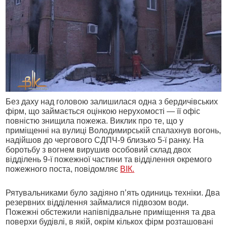
Без даху над головою залишилася одна з бердичівських
фірм, що займається оцінкою нерухомості — її офіс
повністю знищила пожежа. Виклик про те, що у
приміщенні на вулиці Володимирській спалахнув вогонь,
надійшов до чергового СДПЧ-9 близько 5-ї ранку. На
боротьбу з вогнем вирушив особовий склад двох
відділень 9-ї пожежної частини та відділення окремого
пожежного поста, повідомляє
ВІК.
Рятувальниками було задіяно п’ять одиниць техніки. Два
резервних відділення займалися підвозом води.
Пожежні обстежили напівпідвальне приміщення та два
поверхи будівлі, в якій, окрім кількох фірм розташовані