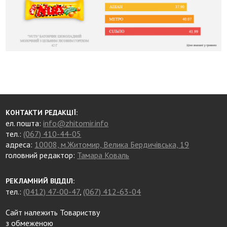
КОНТАКТИ РЕДАКЦІЇ:
ел. пошта:
info@zhitomir.info
тел.:
(067) 410-44-05
адреса:
10008, м.Житомир, Велика Бердичівська, 19
головний редактор:
Тамара Коваль
РЕКЛАМНИЙ ВІДДІЛ:
тел.:
(0412) 47-00-47
,
(067) 412-63-04
Сайт належить Товариству
з обмеженою