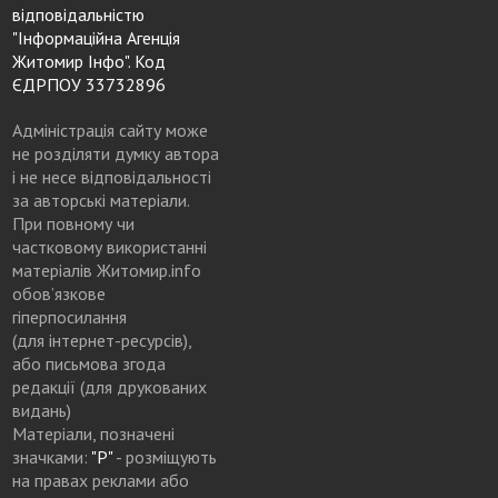
відповідальністю
"Інформаційна Агенція
Житомир Інфо". Код
ЄДРПОУ 33732896
Адміністрація сайту може
не розділяти думку автора
і не несе відповідальності
за авторські матеріали.
При повному чи
частковому використанні
матеріалів Житомир.info
обов’язкове
гіперпосилання
(для інтернет-ресурсів),
або письмова згода
редакції (для друкованих
видань)
Матеріали, позначені
значками:
"Р"
- розміщують
на правах реклами або