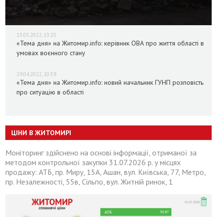
13.05.2022, 13:25
«Тема дня» на Житомир.info: керівник ОВА про життя області в
умовах воєнного стану
29.04.2022, 10:59
«Тема дня» на Житомир.info: новий начальник ГУНП розповість
про ситуацію в області
ЦІНИ В ЖИТОМИРІ
Моніторинг здійснено на основі інформації, отриманої за
методом контрольної закупки 31.07.2026 р. у місцях
продажу: АТБ, пр. Миру, 15А, Ашан, вул. Київська, 77, Метро,
пр. Незалежності, 55в, Сільпо, вул. Житній ринок, 1