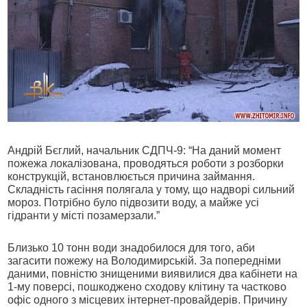
Андрій Бєглий, начальник СДПЧ-9: “На даний момент
пожежа локалізована, проводяться роботи з розборки
конструкцій, встановлюється причина займання.
Складність гасіння полягала у тому, що надворі сильний
мороз. Потрібно було підвозити воду, а майже усі
гідранти у місті позамерзали.”
Близько 10 тонн води знадобилося для того, аби
загасити пожежу на Володимирській. За попередніми
даними, повністю знищеними виявилися два кабінети на
1-му поверсі, пошкоджено сходову клітину та частково
офіс одного з місцевих інтернет-провайдерів. Причину