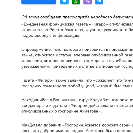
Об этом сообщает пресс-служба народного депутат
«Ежедневная французская газета «Фигаро» опубликов
относительно Рината Ахметова, крупного украинского б
недостоверную информацию.
Опровержение, текст которого приводится в приложени
языке, относится к статье, впервые опубликованной га
заявлении, которое появилось в номере газеты «Фигаро»
утверждений», приведенных в статье в отношении госпо
Газета «Фигаро» также заявила, что «сожалеет, что та
господину Ахметову за любой ущерб, который был ему 
Находящийся в Вашингтоне, округ Колумбия, американск
«редакторы и издатели «Фигаро» действовали ответств
опубликованных о господине Ахметове».
МакДугалл добавил: «Господин Ахметов дорожит своей 
факт, что доброе имя господина Ахметова было поставл