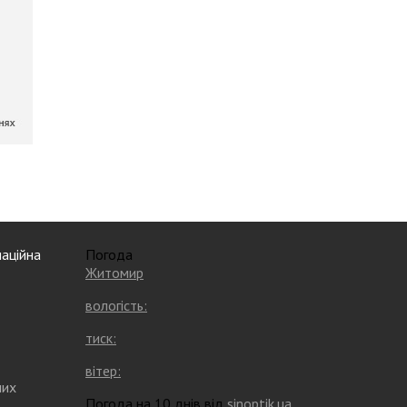
аційна
Погода
Житомир
вологість:
тиск:
вітер:
них
Погода на 10 днів від
sinoptik.ua