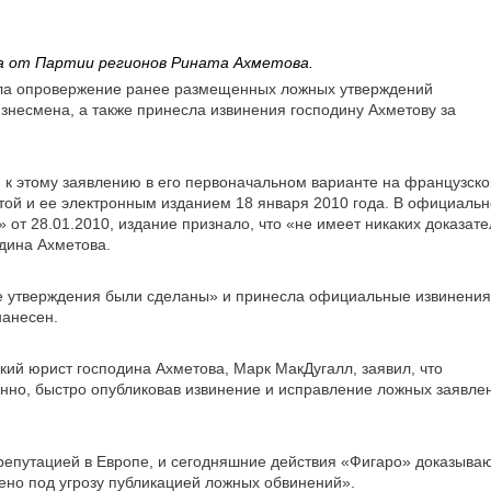
а от Партии регионов Рината Ахметова.
ала опровержение ранее размещенных ложных утверждений
изнесмена, а также принесла извинения господину Ахметову за
и к этому заявлению в его первоначальном варианте на французск
зетой и ее электронным изданием 18 января 2010 года. В официаль
 от 28.01.2010, издание признало, что «не имеет никаких доказате
дина Ахметова.
кие утверждения были сделаны» и принесла официальные извинения
нанесен.
ий юрист господина Ахметова, Марк МакДугалл, заявил, что
енно, быстро опубликовав извинение и исправление ложных заявле
репутацией в Европе, и сегодняшние действия «Фигаро» доказываю
ено под угрозу публикацией ложных обвинений».