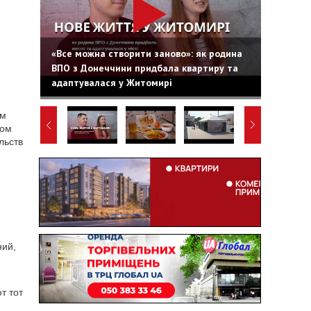
«Все можна створити заново»: як родина
ВПО з Донеччини придбала квартиру та
адаптувалася у Житомирі
ом
ном
льств
ний,
т тот