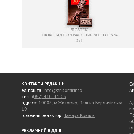
Са
КОНТАКТИ РЕДАКЦІЇ:
ел. пошта:
info@zhitomir.info
Аг
тел.:
(067) 410-44-05
Ад
адреса:
10008, м.Житомир, Велика Бердичівська,
ві
19
Пр
головний редактор:
Тамара Коваль
об
(д
РЕКЛАМНИЙ ВІДДІЛ:
ви