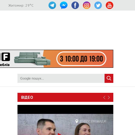
Житомир:
29
°C
ВІДЕО