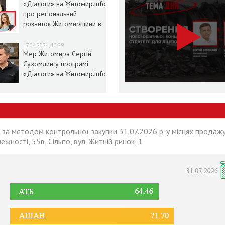
«Діалоги» на Житомир.info
про регіональний
розвиток Житомирщини в
умовах воєнного стану
17.04.2024, 10:29
Мер Житомира Сергій
Сухомлин у програмі
«Діалоги» на Житомир.info
 за методом контрольної закупки 31.07.2026 р. у місцях продажу
лежності, 55в, Сільпо, вул. Житній ринок, 1