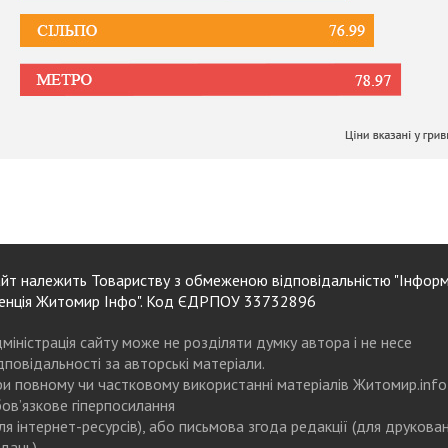
йт належить Товариству з обмеженою відповідальністю "Інформ
енція Житомир Інфо". Код ЄДРПОУ 33732896
міністрація сайту може не розділяти думку автора і не несе
дповідальності за авторські матеріали.
и повному чи частковому використанні матеріалів Житомир.info
ов’язкове гіперпосилання
ля інтернет-ресурсів), або письмова згода редакції (для друкова
дань)