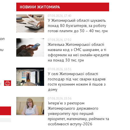
НОВИНИ ЖИТОМИРА
07.08.2026, 17:40
У Житомирській області шукають
понад 80 бухгалтерів, за роботу
готові платити до 30 – 40 тис. грн
ion
07.08.2026, 17:02
Жителька Житомирської області
назвала код з СМС шахраям, а ті
ли
оформили на неї онлайн-кредитів
на понад 30 тис. грн
07.08.2026, 16:31
У селі Житомирської області
господар під час сварки вдарив
у
гостя кухонним ножем й пішов з
дому
07.08.2026, 15:36
Інтерв’ю з ректором
Житомирського державного
університету про перший
пріоритет, математику, рейтинги та
особливості вступу-2026