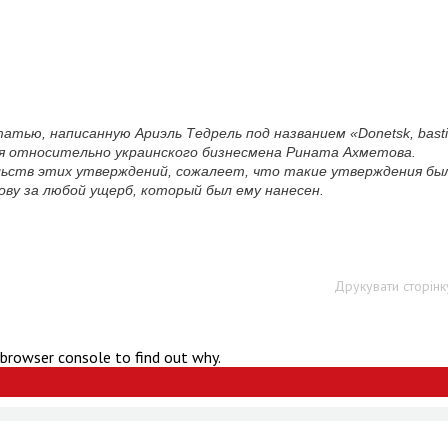
атью, написанную Ариэль Тедрель под названием «Donetsk, bast
ия относительно украинского бизнесмена Рината Ахметова.
льств этих утверждений, сожалеет, что такие утверждения бы
ову за любой ущерб, который был ему нанесен.
Друкувати сторінк
 browser console to find out why.