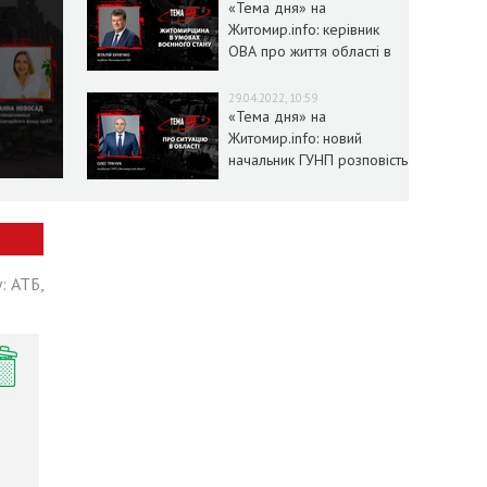
«Тема дня» на
Житомир.info: керівник
ОВА про життя області в
умовах воєнного стану
29.04.2022, 10:59
«Тема дня» на
Житомир.info: новий
начальник ГУНП розповість
про ситуацію в області
: АТБ,