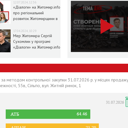
12.07.2024, 12:36
«Діалоги» на Житомир.info
про регіональний
розвиток Житомирщини в
умовах воєнного стану
17.04.2024, 10:29
Мер Житомира Сергій
Сухомлин у програмі
«Діалоги» на Житомир.info
 за методом контрольної закупки 31.07.2026 р. у місцях продажу
лежності, 55в, Сільпо, вул. Житній ринок, 1