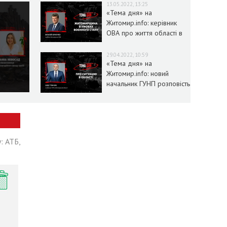
13.05.2022, 13:25
«Тема дня» на
Житомир.info: керівник
ОВА про життя області в
умовах воєнного стану
29.04.2022, 10:59
«Тема дня» на
Житомир.info: новий
начальник ГУНП розповість
про ситуацію в області
: АТБ,