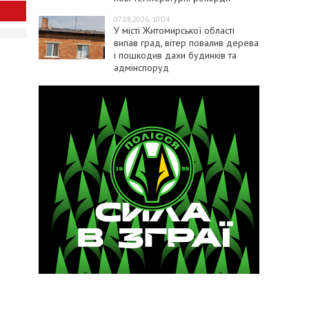
07.08.2026, 10:04
У місті Житомирської області
випав град, вітер повалив дерева
і пошкодив дахи будинків та
адмінспоруд