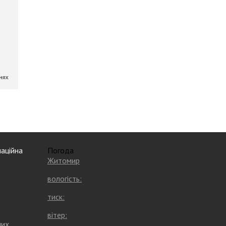
аційна
Погода
Житомир
вологість:
тиск:
вітер:
них