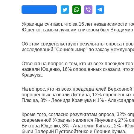
Украинцы считают, что за 16 лет независимости 
Ющенко, самым лучшим спикером был Владимир Л
Об этом свидетельствуют результаты опроса пров
исследований "Социовымир" по заказу междунаро
Отвечая на вопрос о том, кто из всех президен
назвали Ющенко, 16% опрошенных сказали, что 
Кравчука.
На вопрос, кто из всех председателей Верховно
опрошенных назвали Литвина, 13% опрошенных ск
Плюща, 8% - Леонида Кравчука и 1% - Александра
Кроме того, согласно результатам опроса, 32% 
современной Украины является Янукович, 27% оп
Виктора Ющенко, 3% - Анатолия Кинаха, 2% - Юрия
были Валерий Пустовойтенко и Леонид Кучма.