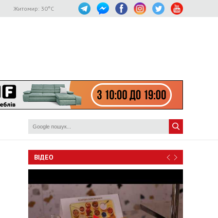
Житомир:
30
°C
ВІДЕО