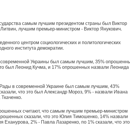
государства самым лучшим президентом страны был Виктор
итвин, лучшим премьер-министром - Виктор Янукович.
еденного центром социологических и политологических
дного института демократии.
тов современной Украины был самым лучшим, 35% опрошенн
это был Леонид Кучма, и 17% опрошенных назвали Леонида
й Рады в современной Украине был самым лучшим, 43%
азали, что это был Александр Мороз, 9% - назвали Ивана
 Ткаченко.
опрошенных считают, что самым лучшим премьер-министром
рошенных сказали, что это Юлия Тимошенко, 14% назвали
 Еханурова, 2% - Павла Лазаренко, по 1% сказали, что это