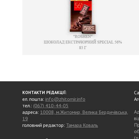
Са
КОНТАКТИ РЕДАКЦІЇ:
ел. пошта:
info@zhitomir.info
Аг
тел.:
(067) 410-44-05
Ад
адреса:
10008, м.Житомир, Велика Бердичівська,
ві
19
Пр
головний редактор:
Тамара Коваль
об
(д