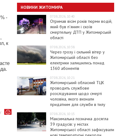
НОВИНИ ЖИТОМИРА
07.08.2026, 10:40
% -
Отримав вісім років тюрми водій,
який був п’яним і скоїв
смертельну ДТП у Житомирській
області
,
л, к
07.08.2026, 10:38
Через грозу і сильний вітер у
Житомирській області без
електрики залишились понад
асте
1360 абонентів
да.
07.08.2026, 10:21
Житомирський обласний ТЦК
проводить службове
розслідування щодо смерті
чоловіка, якого визнали
придатним для служби в тилу
у
07.08.2026, 10:15
Максимальна позначка досягла
39 градусів: у містах
Житомирської області зафіксували
нові температурні рекорди