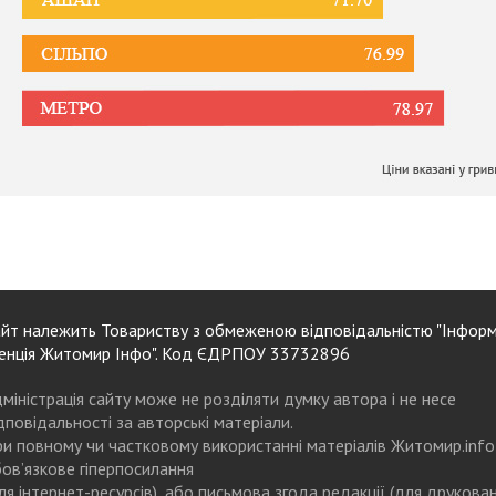
йт належить Товариству з обмеженою відповідальністю "Інформ
енція Житомир Інфо". Код ЄДРПОУ 33732896
міністрація сайту може не розділяти думку автора і не несе
дповідальності за авторські матеріали.
и повному чи частковому використанні матеріалів Житомир.info
ов’язкове гіперпосилання
ля інтернет-ресурсів), або письмова згода редакції (для друкова