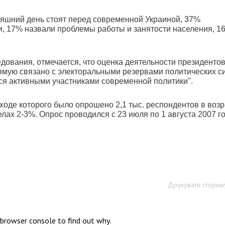
яшний день стоят перед современной Украиной, 37%
и, 17% назвали проблемы работы и занятости населения, 16
дования, отмечается, что оценка деятельности президентов
ямую связано с электоральными резервами политических си
тся активными участниками современной политики".
оде которого было опрошено 2,1 тыс. респондентов в возр
елах 2-3%. Опрос проводился с 23 июля по 1 августа 2007 го
Друкувати сторінк
 browser console to find out why.