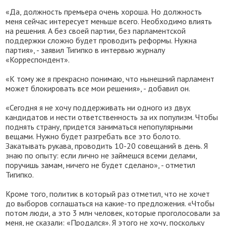
«Да, должность премьера очень хороша. Но должность
меня сейчас интересует меньше всего. Необходимо влиять
на решения. А без своей партии, без парламентской
поддержки сложно будет проводить реформы. Нужна
партия», - заявил Тигипко в интервью журналу
«Корреспондент».
«К тому же я прекрасно понимаю, что нынешний парламент
может блокировать все мои решения», - добавил он.
«Сегодня я не хочу поддерживать ни одного из двух
кандидатов и нести ответственность за их популизм. Чтобы
поднять страну, придется заниматься непопулярными
вещами. Нужно будет разгребать все это болото.
Закатывать рукава, проводить 10-20 совещаний в день. Я
знаю по опыту: если лично не займешся всеми делами,
поручишь замам, ничего не будет сделано», - отметил
Тигипко.
Кроме того, политик в который раз отметил, что не хочет
до выборов соглашаться на какие-то предложения. «Чтобы
потом люди, а это 3 млн человек, которые проголосовали за
меня, не сказали: «Продался». Я этого не хочу, поскольку