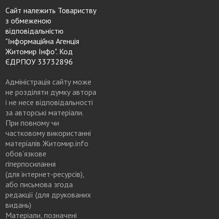
Сайт належить Товариству
з обмеженою
відповідальністю
"Інформаційна Агенція
Житомир Інфо". Код
ЄДРПОУ 33732896
Адміністрація сайту може
не розділяти думку автора
і не несе відповідальності
за авторські матеріали.
При повному чи
частковому використанні
матеріалів Житомир.info
обов’язкове
гіперпосилання
(для інтернет-ресурсів),
або письмова згода
редакції (для друкованих
видань)
Матеріали, позначені