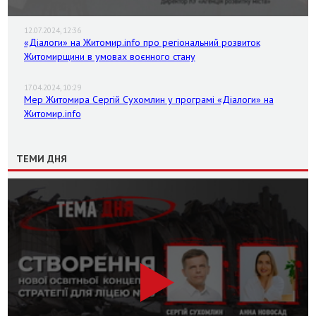
12.07.2024, 12:36
«Діалоги» на Житомир.info про регіональний розвиток
Житомирщини в умовах воєнного стану
17.04.2024, 10:29
Мер Житомира Сергій Сухомлин у програмі «Діалоги» на
Житомир.info
ТЕМИ ДНЯ