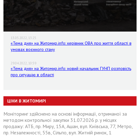
13.05.2022, 13:25
«Тема дня» на Житомир.info: керівник ОВА про життя області в
умовах воєнного стану
29.04.2022, 10:59
«Тема дня» на Житомир.info: новий начальник ГУНП розповість
про ситуацію в області
ЦІНИ В ЖИТОМИРІ
Моніторинг здійснено на основі інформації, отриманої за
методом контрольної закупки 31.07.2026 р. у місцях
продажу: АТБ, пр. Миру, 15А, Ашан, вул. Київська, 77, Метро,
пр. Незалежності, 55в, Сільпо, вул. Житній ринок, 1