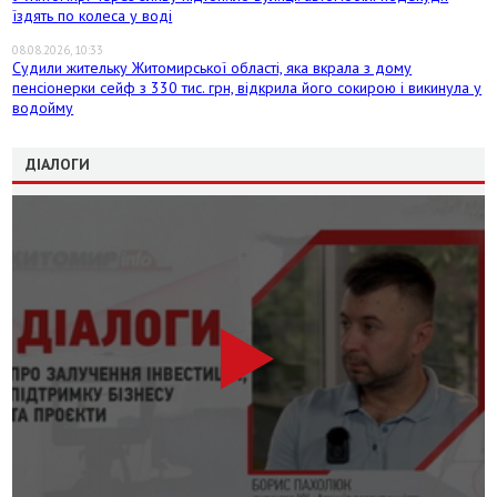
їздять по колеса у воді
08.08.2026, 10:33
Судили жительку Житомирської області, яка вкрала з дому
пенсіонерки сейф з 330 тис. грн, відкрила його сокирою і викинула у
водойму
ДІАЛОГИ