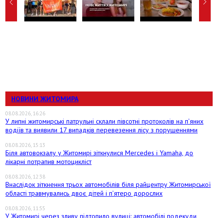
НОВИНИ ЖИТОМИРА
08.08.2026, 16:26
У липні житомирські патрульні склали півсотні протоколів на пʼяних
водіїв та виявили 17 випадків перевезення лісу з порушеннями
08.08.2026, 15:13
Біля автовокзалу у Житомирі зіткнулися Mercedes і Yamaha, до
лікарні потрапив мотоцикліст
08.08.2026, 12:38
Внаслідок зіткнення трьох автомобілів біля райцентру Житомирської
області травмувались двоє дітей і пʼятеро дорослих
08.08.2026, 11:55
У Житомирі через зливу підтопило вулиці: автомобілі подекуди