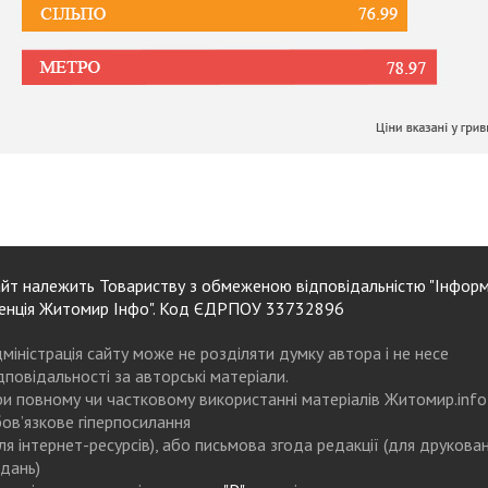
йт належить Товариству з обмеженою відповідальністю "Інформ
енція Житомир Інфо". Код ЄДРПОУ 33732896
міністрація сайту може не розділяти думку автора і не несе
дповідальності за авторські матеріали.
и повному чи частковому використанні матеріалів Житомир.info
ов’язкове гіперпосилання
ля інтернет-ресурсів), або письмова згода редакції (для друкова
дань)