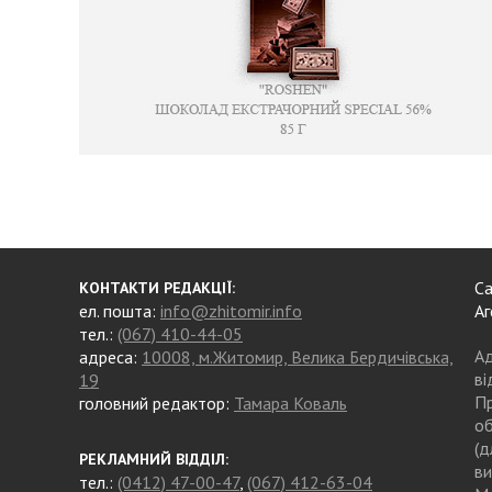
Са
КОНТАКТИ РЕДАКЦІЇ:
ел. пошта:
info@zhitomir.info
Аг
тел.:
(067) 410-44-05
Ад
адреса:
10008, м.Житомир, Велика Бердичівська,
ві
19
Пр
головний редактор:
Тамара Коваль
об
(д
РЕКЛАМНИЙ ВІДДІЛ:
ви
тел.:
(0412) 47-00-47
,
(067) 412-63-04