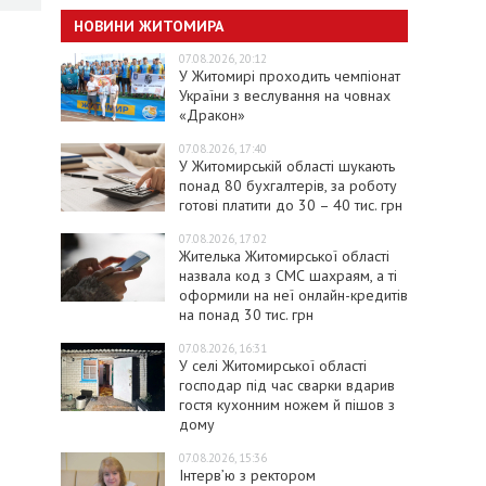
НОВИНИ ЖИТОМИРА
07.08.2026, 20:12
У Житомирі проходить чемпіонат
України з веслування на човнах
«Дракон»
07.08.2026, 17:40
У Житомирській області шукають
понад 80 бухгалтерів, за роботу
готові платити до 30 – 40 тис. грн
07.08.2026, 17:02
Жителька Житомирської області
назвала код з СМС шахраям, а ті
оформили на неї онлайн-кредитів
на понад 30 тис. грн
07.08.2026, 16:31
У селі Житомирської області
господар під час сварки вдарив
гостя кухонним ножем й пішов з
дому
07.08.2026, 15:36
Інтерв’ю з ректором