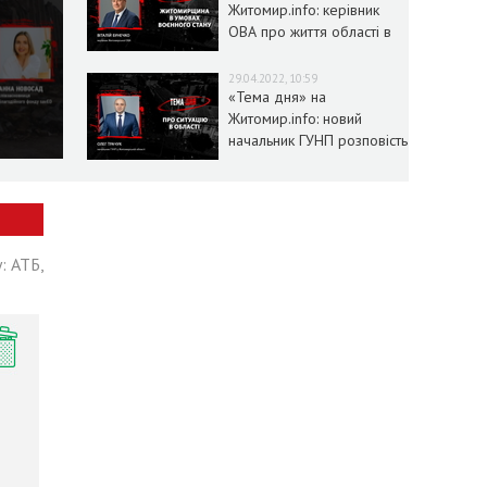
Житомир.info: керівник
ОВА про життя області в
умовах воєнного стану
29.04.2022, 10:59
«Тема дня» на
Житомир.info: новий
начальник ГУНП розповість
про ситуацію в області
: АТБ,