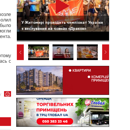
возле
волил
У Житомирі проходить чемпіонат України
 было
з веслування на човнах «Дракон»
могли
ента.
отому
ась с
у