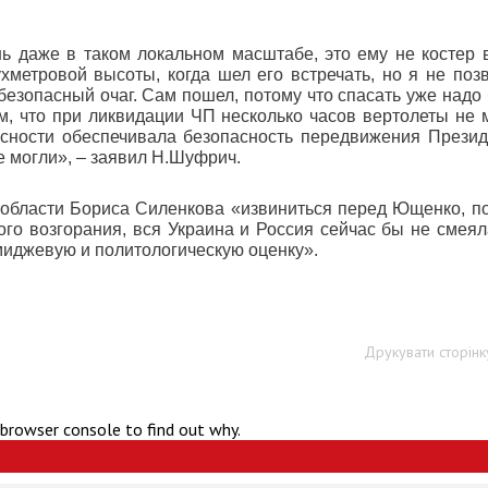
нь даже в таком локальном масштабе, это ему не костер 
хметровой высоты, когда шел его встречать, но я не поз
безопасный очаг. Сам пошел, потому что спасать уже надо
ом, что при ликвидации ЧП несколько часов вертолеты не 
пасности обеспечивала безопасность передвижения Презид
е могли», – заявил Н.Шуфрич.
 области Бориса Силенкова «извиниться перед Ющенко, п
ого возгорания, вся Украина и Россия сейчас бы не смеял
миджевую и политологическую оценку».
Друкувати сторінк
 browser console to find out why.