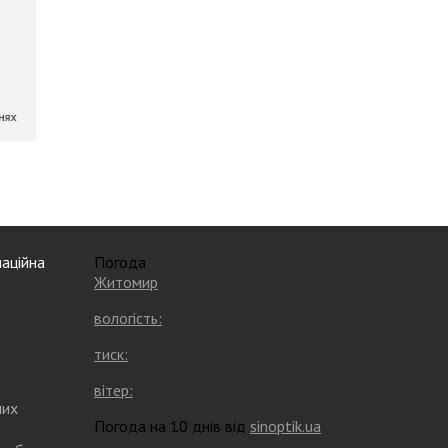
аційна
Погода
Житомир
вологість:
тиск:
вітер:
них
Погода на 10 днів від
sinoptik.ua