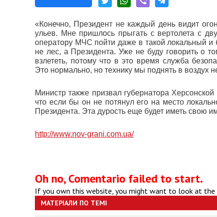
«Конечно, Президент не каждый день видит ого
ульев. Мне пришлось прыгать с вертолета с дву
оператору МЧС пойти даже в такой локальный и 
не лес, а Президента. Уже не буду говорить о т
взлететь, потому что в это время служба безо
Это нормально, но технику мы поднять в воздух н
Министр также призвал губернатора Херсонской
что если бы он не потянул его на место локальн
Президента. Эта дурость еще будет иметь свою и
http://www.nov-grani.com.ua/
Oh no, Comentario failed to start.
If you own this website, you might want to look at the
МАТЕРІАЛИ ПО ТЕМІ