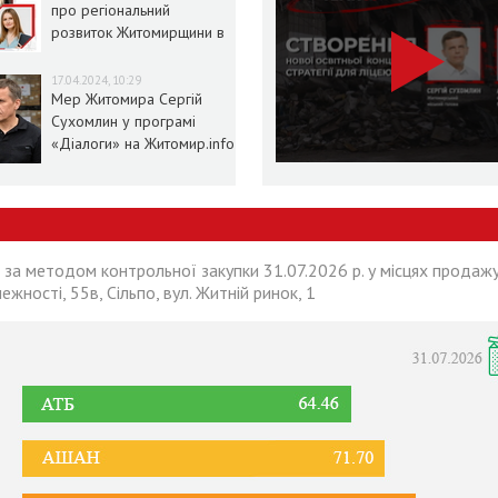
про регіональний
розвиток Житомирщини в
умовах воєнного стану
17.04.2024, 10:29
Мер Житомира Сергій
Сухомлин у програмі
«Діалоги» на Житомир.info
 за методом контрольної закупки 31.07.2026 р. у місцях продажу
лежності, 55в, Сільпо, вул. Житній ринок, 1