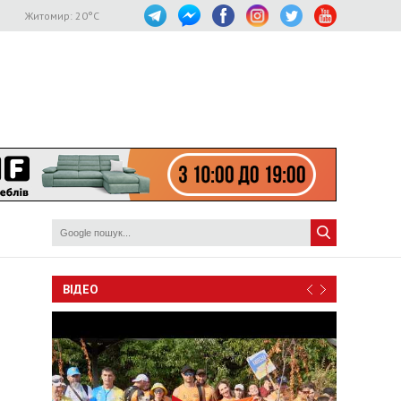
Житомир:
20
°C
ВІДЕО