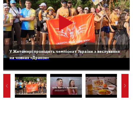
У Житомирі проходить чемпіонат України з веслування
на човнах «Дракон»