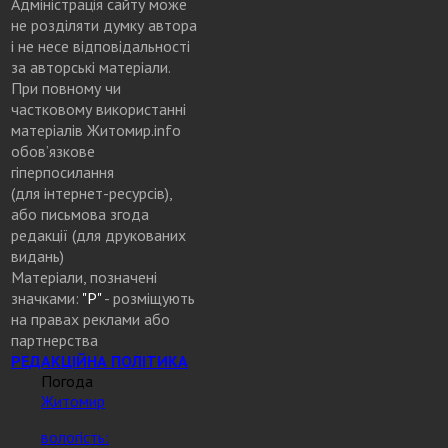
Адміністрація сайту може
не розділяти думку автора
і не несе відповідальності
за авторські матеріали.
При повному чи
частковому використанні
матеріалів Житомир.info
обов’язкове
гіперпосилання
(для інтернет-ресурсів),
або письмова згода
редакції (для друкованих
видань)
Матеріали, позначені
значками:
"Р"
- розміщують
на правах реклами або
партнерства
РЕДАКЦІЙНА ПОЛІТИКА
Погода
Житомир
вологість: