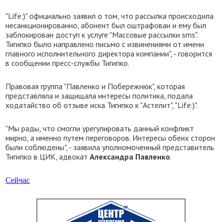
"Life:)" официально заявил о том, что рассылка происходила
несанкционированно, абонент был оштрафован и ему был
заблокирован доступ к услуге "Массовые рассылки sms".
Тигипко было направлено письмо с извинениями от имени
главного исполнительного директора компании", - говорится
в сообщении пресс-службы Тигипко.
Правовая группа "Павленко и Побережнюк", которая
представляла и защищала интересы политика, подала
ходатайство об отзыве иска Тигипко к "Астелит", "Life:)".
"Мы рады, что смогли урегулировать данный конфликт
мирно, а именно путем переговоров. Интересы обеих сторон
были соблюдены", - заявила уполномоченный представитель
Тигипко в ЦИК, адвокат
Александра Павленко
.
Сейчас