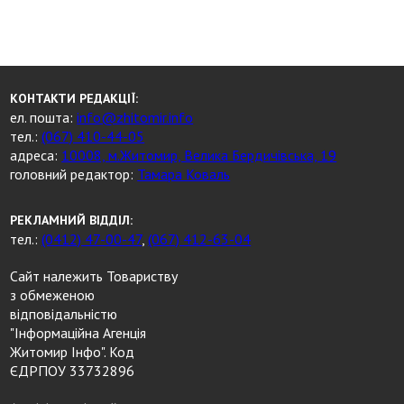
КОНТАКТИ РЕДАКЦІЇ:
ел. пошта:
info@zhitomir.info
тел.:
(067) 410-44-05
адреса:
10008, м.Житомир, Велика Бердичівська, 19
головний редактор:
Тамара Коваль
РЕКЛАМНИЙ ВІДДІЛ:
тел.:
(0412) 47-00-47
,
(067) 412-63-04
Сайт належить Товариству
з обмеженою
відповідальністю
"Інформаційна Агенція
Житомир Інфо". Код
ЄДРПОУ 33732896