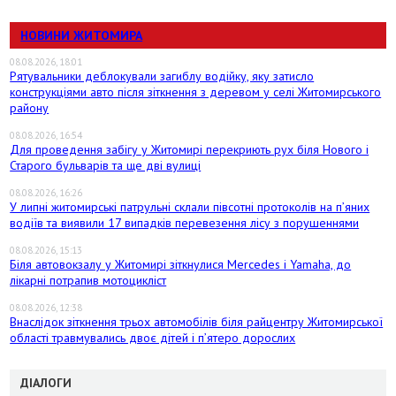
НОВИНИ ЖИТОМИРА
08.08.2026, 18:01
Рятувальники деблокували загиблу водійку, яку затисло
конструкціями авто після зіткнення з деревом у селі Житомирського
району
08.08.2026, 16:54
Для проведення забігу у Житомирі перекриють рух біля Нового і
Старого бульварів та ще дві вулиці
08.08.2026, 16:26
У липні житомирські патрульні склали півсотні протоколів на пʼяних
водіїв та виявили 17 випадків перевезення лісу з порушеннями
08.08.2026, 15:13
Біля автовокзалу у Житомирі зіткнулися Mercedes і Yamaha, до
лікарні потрапив мотоцикліст
08.08.2026, 12:38
Внаслідок зіткнення трьох автомобілів біля райцентру Житомирської
області травмувались двоє дітей і пʼятеро дорослих
ДІАЛОГИ