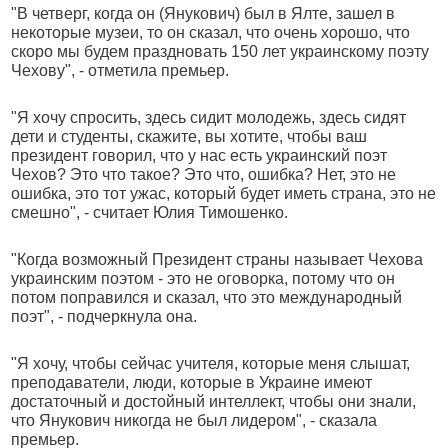
"В четверг, когда он (Янукович) был в Ялте, зашел в
некоторые музеи, то он сказал, что очень хорошо, что
скоро мы будем праздновать 150 лет украинскому поэту
Чехову", - отметила премьер.
"Я хочу спросить, здесь сидит молодежь, здесь сидят
дети и студенты, скажите, вы хотите, чтобы ваш
президент говорил, что у нас есть украинский поэт
Чехов? Это что такое? Это что, ошибка? Нет, это не
ошибка, это тот ужас, который будет иметь страна, это не
смешно", - считает Юлия Тимошенко.
"Когда возможный Президент страны называет Чехова
украинским поэтом - это не оговорка, потому что он
потом поправился и сказал, что это международный
поэт", - подчеркнула она.
"Я хочу, чтобы сейчас учителя, которые меня слышат,
преподаватели, люди, которые в Украине имеют
достаточный и достойный интеллект, чтобы они знали,
что Янукович никогда не был лидером", - сказала
премьер.