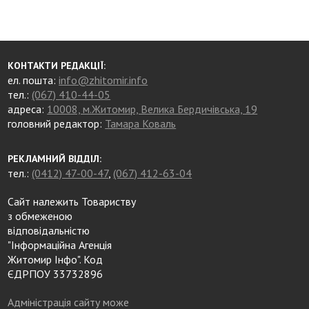
КОНТАКТИ РЕДАКЦІЇ:
ел. пошта:
info@zhitomir.info
тел.:
(067) 410-44-05
адреса:
10008, м.Житомир, Велика Бердичівська, 19
головний редактор:
Тамара Коваль
РЕКЛАМНИЙ ВІДДІЛ:
тел.:
(0412) 47-00-47
,
(067) 412-63-04
Сайт належить Товариству
з обмеженою
відповідальністю
"Інформаційна Агенція
Житомир Інфо". Код
ЄДРПОУ 33732896
Адміністрація сайту може