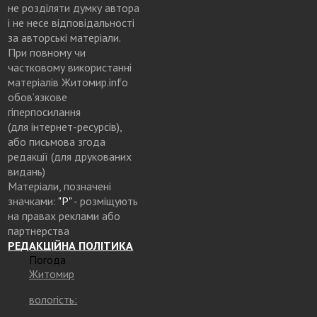
не розділяти думку автора
і не несе відповідальності
за авторські матеріали.
При повному чи
частковому використанні
матеріалів Житомир.info
обов’язкове
гіперпосилання
(для інтернет-ресурсів),
або письмова згода
редакції (для друкованих
видань)
Матеріали, позначені
значками:
"Р"
- розміщують
на правах реклами або
партнерства
РЕДАКЦІЙНА ПОЛІТИКА
Погода
Житомир
вологість: