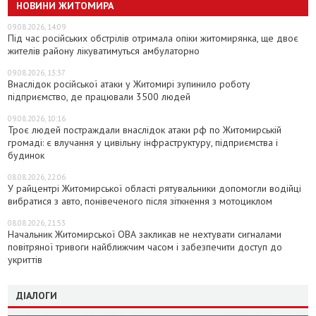
НОВИНИ ЖИТОМИРА
09.08.2026, 14:09
Під час російських обстрілів отримала опіки житомирянка, ще двоє
жителів району лікуватимуться амбулаторно
09.08.2026, 13:37
Внаслідок російської атаки у Житомирі зупинило роботу
підприємство, де працювали 3500 людей
09.08.2026, 10:16
Троє людей постраждали внаслідок атаки рф по Житомирській
громаді: є влучання у цивільну інфраструктуру, підприємства і
будинок
08.08.2026, 22:06
У райцентрі Житомирської області рятувальники допомогли водійці
вибратися з авто, понівеченого після зіткнення з мотоциклом
08.08.2026, 21:53
Начальник Житомирської ОВА закликав не нехтувати сигналами
повітряної тривоги найближчим часом і забезпечити доступ до
укриттів
ДІАЛОГИ