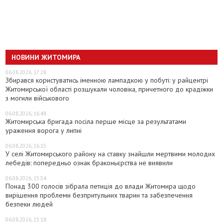
НОВИНИ ЖИТОМИРА
06.08.2026, 17:28
Збирався користуватись іменною лампадкою у побуті: у райцентрі
Житомирської області розшукали чоловіка, причетного до крадіжки
з могили військового
06.08.2026, 16:48
Житомирська бригада посіла перше місце за результатами
ураження ворога у липні
06.08.2026, 16:15
У селі Житомирського району на ставку знайшли мертвими молодих
лебедів: попередньо ознак браконьєрства не виявили
06.08.2026, 15:54
Понад 300 голосів зібрала петиція до влади Житомира щодо
вирішення проблеми безпритульних тварин та забезпечення
безпеки людей
06.08.2026, 15:18