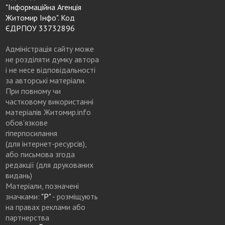
"Інформаційна Агенція
Житомир Інфо". Код
ЄДРПОУ 33732896
Адміністрація сайту може
не розділяти думку автора
і не несе відповідальності
за авторські матеріали.
При повному чи
частковому використанні
матеріалів Житомир.info
обов’язкове
гіперпосилання
(для інтернет-ресурсів),
або письмова згода
редакції (для друкованих
видань)
Матеріали, позначені
значками:
"Р"
- розміщують
на правах реклами або
партнерства