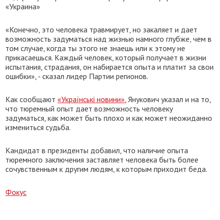
«Украина»
«Конечно, это человека травмирует, но закаляет и дает
возможность задуматься над жизнью намного глубже, чем в
том случае, когда ты этого не знаешь или к этому не
прикасаешься. Каждый человек, который получает в жизни
испытания, страдания, он набирается опыта и платит за свои
ошибки», - сказал лидер Партии регионов.
Как сообщают
«Українські новини»
, Янукович указал и на то,
что тюремный опыт дает возможность человеку
задуматься, как может быть плохо и как может неожиданно
измениться судьба.
Кандидат в президенты добавил, что наличие опыта
тюремного заключения заставляет человека быть более
сочувственным к другим людям, к которым приходит беда.
Фокус