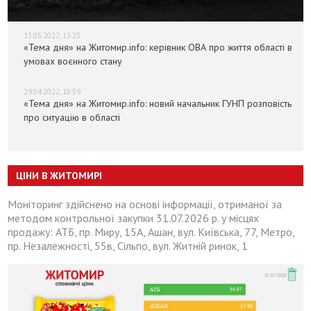
13.05.2022, 13:25
«Тема дня» на Житомир.info: керівник ОВА про життя області в
умовах воєнного стану
29.04.2022, 10:59
«Тема дня» на Житомир.info: новий начальник ГУНП розповість
про ситуацію в області
ЦІНИ В ЖИТОМИРІ
Моніторинг здійснено на основі інформації, отриманої за
методом контрольної закупки 31.07.2026 р. у місцях
продажу: АТБ, пр. Миру, 15А, Ашан, вул. Київська, 77, Метро,
пр. Незалежності, 55в, Сільпо, вул. Житній ринок, 1