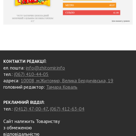
КОНТАКТИ РЕДАКЦІЇ:
ел. пошта:
info@zhitomir.info
тел.:
(067) 410-44-05
адреса:
10008, м.Житомир, Велика Бердичівська, 19
головний редактор:
Тамара Коваль
РЕКЛАМНИЙ ВІДДІЛ:
тел.:
(0412) 47-00-47
,
(067) 412-63-04
Сайт належить Товариству
з обмеженою
відповідальністю