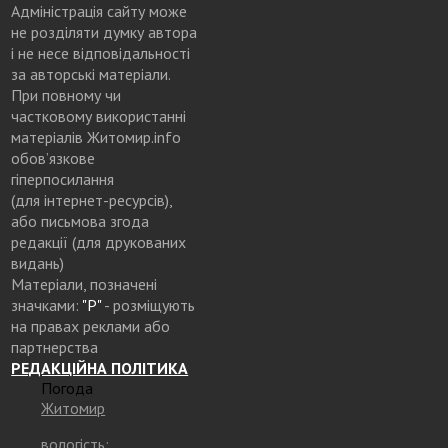
Адміністрація сайту може
не розділяти думку автора
і не несе відповідальності
за авторські матеріали.
При повному чи
частковому використанні
матеріалів Житомир.info
обов’язкове
гіперпосилання
(для інтернет-ресурсів),
або письмова згода
редакції (для друкованих
видань)
Матеріали, позначені
значками:
"Р"
- розміщують
на правах реклами або
партнерства
РЕДАКЦІЙНА ПОЛІТИКА
Погода
Житомир
вологість: