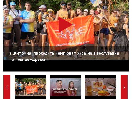
У Житомирі проходить чемпіонат України з веслування
на човнах «Дракон»