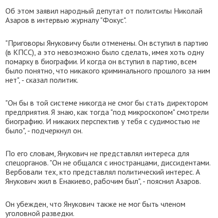
Об этом заявил народный депутат от политсилы Николай
Азаров в интервью журналу "Фокус".
"Приговоры Януковичу были отменены. Он вступил в партию
(в КПСС), а это невозможно было сделать, имея хоть одну
помарку в биографии. И когда он вступил в партию, всем
было понятно, что никакого криминального прошлого за ним
нет", - сказал политик.
"Он бы в той системе никогда не смог бы стать директором
предприятия. Я знаю, как тогда "под микроскопом" смотрели
биографию. И никаких перспектив у тебя с судимостью не
было", - подчеркнул он.
По его словам, Янукович не представлял интереса для
спецорганов. "Он не общался с иностранцами, диссидентами.
Вербовали тех, кто представлял политический интерес. А
Янукович жил в Енакиево, рабочим был", - пояснил Азаров.
Он убежден, что Янукович также не мог быть членом
уголовной разведки.