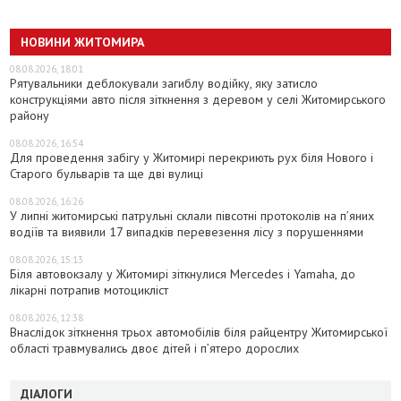
НОВИНИ ЖИТОМИРА
08.08.2026, 18:01
Рятувальники деблокували загиблу водійку, яку затисло
конструкціями авто після зіткнення з деревом у селі Житомирського
району
08.08.2026, 16:54
Для проведення забігу у Житомирі перекриють рух біля Нового і
Старого бульварів та ще дві вулиці
08.08.2026, 16:26
У липні житомирські патрульні склали півсотні протоколів на пʼяних
водіїв та виявили 17 випадків перевезення лісу з порушеннями
08.08.2026, 15:13
Біля автовокзалу у Житомирі зіткнулися Mercedes і Yamaha, до
лікарні потрапив мотоцикліст
08.08.2026, 12:38
Внаслідок зіткнення трьох автомобілів біля райцентру Житомирської
області травмувались двоє дітей і пʼятеро дорослих
ДІАЛОГИ