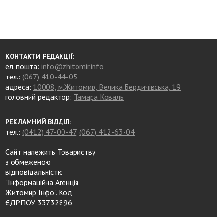
КОНТАКТИ РЕДАКЦІЇ:
ел. пошта:
info@zhitomir.info
тел.:
(067) 410-44-05
адреса:
10008, м.Житомир, Велика Бердичівська, 19
головний редактор:
Тамара Коваль
РЕКЛАМНИЙ ВІДДІЛ:
тел.:
(0412) 47-00-47
,
(067) 412-63-04
Сайт належить Товариству
з обмеженою
відповідальністю
"Інформаційна Агенція
Житомир Інфо". Код
ЄДРПОУ 33732896