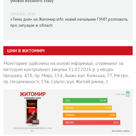
умовах воєнного стану
29.04.2022, 10:59
«Тема дня» на Житомир.info: новий начальник ГУНП розповість
про ситуацію в області
ЦІНИ В ЖИТОМИРІ
Моніторинг здійснено на основі інформації, отриманої за
методом контрольної закупки 31.07.2026 р. у місцях
продажу: АТБ, пр. Миру, 15А, Ашан, вул. Київська, 77, Метро,
пр. Незалежності, 55в, Сільпо, вул. Житній ринок, 1