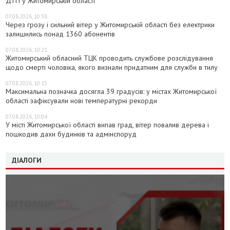
ДТП у Житомирській області
07.08.2026, 10:38
Через грозу і сильний вітер у Житомирській області без електрики
залишились понад 1360 абонентів
07.08.2026, 10:21
Житомирський обласний ТЦК проводить службове розслідування
щодо смерті чоловіка, якого визнали придатним для служби в тилу
07.08.2026, 10:15
Максимальна позначка досягла 39 градусів: у містах Житомирської
області зафіксували нові температурні рекорди
07.08.2026, 10:04
У місті Житомирської області випав град, вітер повалив дерева і
пошкодив дахи будинків та адмінспоруд
ДІАЛОГИ