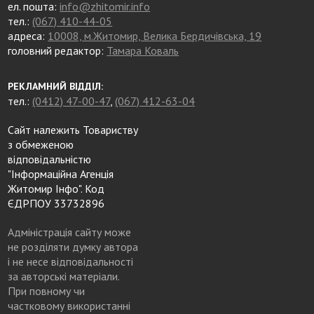
ел. пошта:
info@zhitomir.info
тел.:
(067) 410-44-05
адреса:
10008, м.Житомир, Велика Бердичівська, 19
головний редактор:
Тамара Коваль
РЕКЛАМНИЙ ВІДДІЛ:
тел.:
(0412) 47-00-47
,
(067) 412-63-04
Сайт належить Товариству
з обмеженою
відповідальністю
"Інформаційна Агенція
Житомир Інфо". Код
ЄДРПОУ 33732896
Адміністрація сайту може
не розділяти думку автора
і не несе відповідальності
за авторські матеріали.
При повному чи
частковому використанні