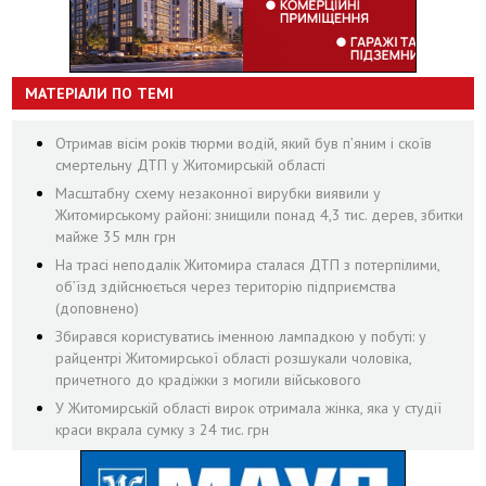
МАТЕРІАЛИ ПО ТЕМІ
Отримав вісім років тюрми водій, який був п’яним і скоїв
смертельну ДТП у Житомирській області
Масштабну схему незаконної вирубки виявили у
Житомирському районі: знищили понад 4,3 тис. дерев, збитки
майже 35 млн грн
На трасі неподалік Житомира сталася ДТП з потерпілими,
об’їзд здійснюється через територію підприємства
(доповнено)
Збирався користуватись іменною лампадкою у побуті: у
райцентрі Житомирської області розшукали чоловіка,
причетного до крадіжки з могили військового
У Житомирській області вирок отримала жінка, яка у студії
краси вкрала сумку з 24 тис. грн