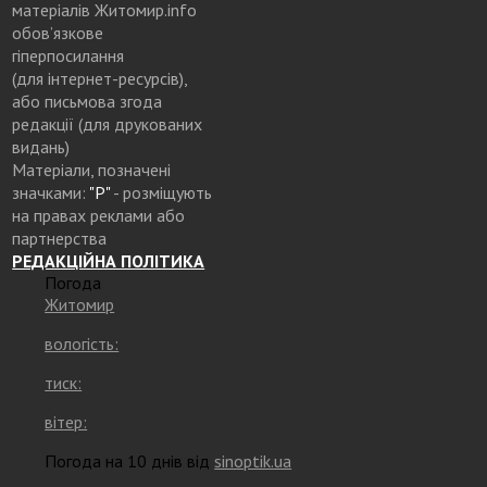
матеріалів Житомир.info
обов’язкове
гіперпосилання
(для інтернет-ресурсів),
або письмова згода
редакції (для друкованих
видань)
Матеріали, позначені
значками:
"Р"
- розміщують
на правах реклами або
партнерства
РЕДАКЦІЙНА ПОЛІТИКА
Погода
Житомир
вологість:
тиск:
вітер:
Погода на 10 днів від
sinoptik.ua