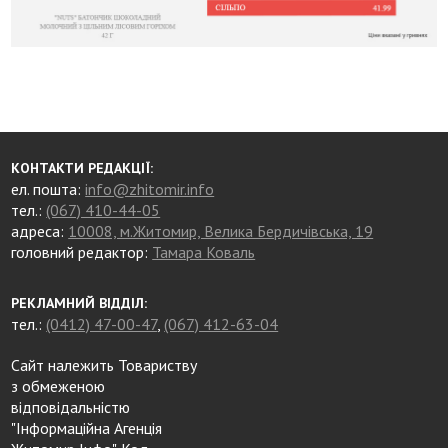
КОНТАКТИ РЕДАКЦІЇ:
ел. пошта:
info@zhitomir.info
тел.:
(067) 410-44-05
адреса:
10008, м.Житомир, Велика Бердичівська, 19
головний редактор:
Тамара Коваль
РЕКЛАМНИЙ ВІДДІЛ:
тел.:
(0412) 47-00-47
,
(067) 412-63-04
Сайт належить Товариству
з обмеженою
відповідальністю
"Інформаційна Агенція