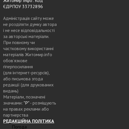
Житомир Інфо". Код
ЄДРПОУ 33732896
Адміністрація сайту може
не розділяти думку автора
і не несе відповідальності
за авторські матеріали.
При повному чи
частковому використанні
матеріалів Житомир.info
обов’язкове
гіперпосилання
(для інтернет-ресурсів),
або письмова згода
редакції (для друкованих
видань)
Матеріали, позначені
значками:
"Р"
- розміщують
на правах реклами або
партнерства
РЕДАКЦІЙНА ПОЛІТИКА
Погода