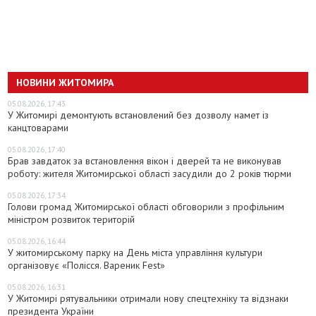
НОВИНИ ЖИТОМИРА
05.08.2026, 17:43
У Житомирі демонтують встановлений без дозволу намет із
канцтоварами
05.08.2026, 17:40
Брав завдаток за встановлення вікон і дверей та не виконував
роботу: жителя Житомирської області засудили до 2 років тюрми
05.08.2026, 17:34
Голови громад Житомирської області обговорили з профільним
міністром розвиток територій
05.08.2026, 16:44
У житомирському парку на День міста управління культури
організовує «Полісся. Вареник Fest»
05.08.2026, 16:31
У Житомирі рятувальники отримали нову спецтехніку та відзнаки
президента України