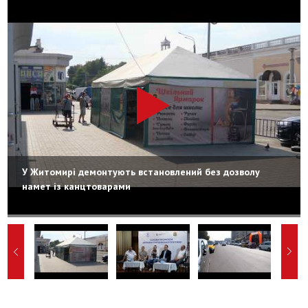
У Житомирі демонтують встановлений без дозволу
намет із канцтоварами