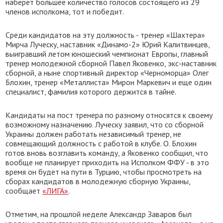
наберет большее количество голосов состоящего из 29
членов исполкома, тот и победит.
Среди кандидатов на эту должность - тренер «Шахтера»
Мирча Луческу, наставник «Динамо-2» Юрий Калитвинцев,
выигравший летом юношеский чемпионат Европы, главный
тренер молодежной сборной Павел Яковенко, экс-наставник
сборной, а ныне спортивный директор «Черноморца» Олег
Блохин, тренер «Металлиста» Мирон Маркевич и еще один
специалист, фамилия которого держится в тайне.
Кандидаты на пост тренера по разному относятся к своему
возможному назначению. Луческу заявил, что со сборной
Украины должен работать независимый тренер, не
совмещающий должность с работой в клубе. О. Блохин
готов вновь возглавить команду, а Яковенко сообщил, что
вообще не планирует приходить на Исполком ФФУ - в это
время он будет на пути в Турцию, чтобы просмотреть на
сборах кандидатов в молодежную сборную Украины,
сообщает
«ЛИГА»
.
Отметим, на прошлой неделе Александр Заваров был