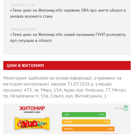
13.05.2022, 13:25
«Тема дня» на Житомир.info: керівник ОВА про життя області в
умовах воєнного стану
29.04.2022, 10:59
«Тема дня» на Житомир.info: новий начальник ГУНП розповість
про ситуацію в області
ЦІНИ В ЖИТОМИРІ
Моніторинг здійснено на основі інформації, отриманої за
методом контрольної закупки 31.07.2026 р. у місцях
продажу: АТБ, пр. Миру, 15А, Ашан, вул. Київська, 77, Метро,
пр. Незалежності, 55в, Сільпо, вул. Житній ринок, 1