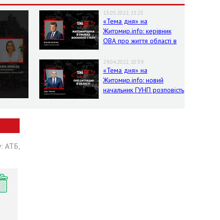
13.05.2022, 13:25
«Тема дня» на
Житомир.info: керівник
ОВА про життя області в
умовах воєнного стану
29.04.2022, 10:59
«Тема дня» на
Житомир.info: новий
начальник ГУНП розповість
про ситуацію в області
: АТБ,