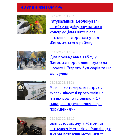
НОВИНИ ЖИТОМИРА
08.08.2026, 18:01
Рятувальники деблокували
загиблу водійку, яку затисло
конструкціями авто після
зіткнення з деревом у селі
Житомирського району
08.08.2026, 16:54
Для проведення забігу у
Житомирі перекриють рух біля
Нового і Старого бульварів та ще
дві вулиці
08.08.2026, 16:26
У липні житомирські патрульні
склали півсотні протоколів на
пʼяних водіїв та виявили 17
випадків перевезення лісу з
порушеннями
08.08.2026, 15:13
Біля автовокзалу у Житомирі
зіткнулися Mercedes і Yamaha, до
лікарні потрапив мотоцикліст