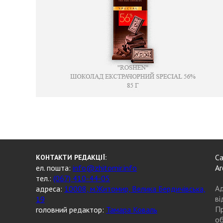
Са
КОНТАКТИ РЕДАКЦІЇ:
ел. пошта:
info@zhitomir.info
Аг
тел.:
(067) 410-44-05
Ад
адреса:
10008, м.Житомир, Велика Бердичівська,
ві
19
Пр
головний редактор:
Тамара Коваль
об