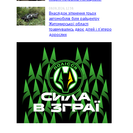
08.08.2026, 12:38
Внаслідок зіткнення трьох
автомобілів біля райцентру
Житомирської області
травмувались двоє дітей і пʼятеро
дорослих