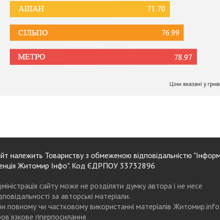
йт належить Товариству з обмеженою відповідальністю "Інформ
енція Житомир Інфо". Код ЄДРПОУ 33732896
міністрація сайту може не розділяти думку автора і не несе
дповідальності за авторські матеріали.
и повному чи частковому використанні матеріалів Житомир.info
ов’язкове гіперпосилання