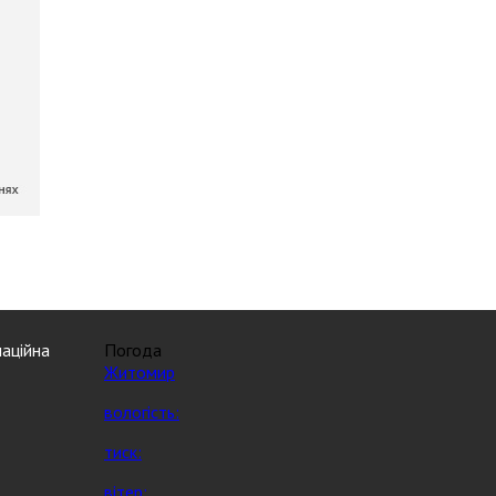
аційна
Погода
Житомир
вологість:
тиск:
вітер: