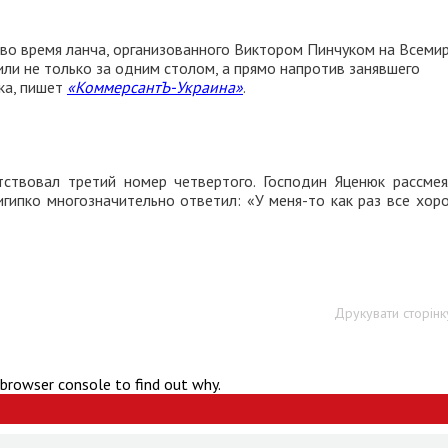
 во время ланча, организованного Виктором Пинчуком на Всеми
ли не только за одним столом, а прямо напротив занявшего
ка, пишет
«КоммерсантЪ-Украина»
.
тствовал третий номер четвертого. Господин Яценюк рассмея
игипко многозначительно ответил: «У меня-то как раз все хор
Друкувати сторінк
 browser console to find out why.