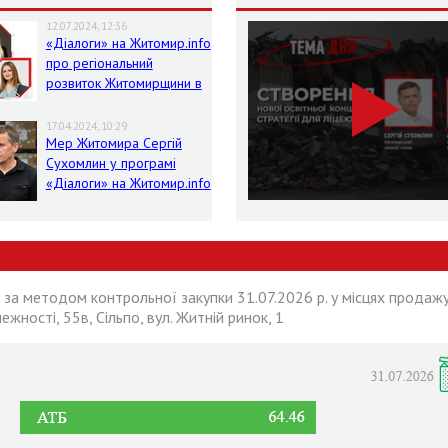
12.07.2024, 12:36
«Діалоги» на Житомир.info
про регіональний
розвиток Житомирщини в
умовах воєнного стану
17.04.2024, 10:29
Мер Житомира Сергій
Сухомлин у програмі
«Діалоги» на Житомир.info
 за методом контрольної закупки 31.07.2026 р. у місцях продажу
лежності, 55в, Сільпо, вул. Житній ринок, 1