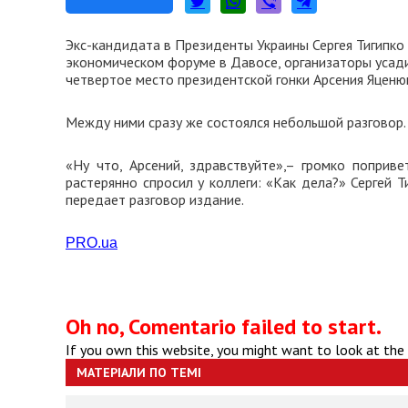
Экс-кандидата в Президенты Украины Сергея Тигипко
экономическом форуме в Давосе, организаторы усади
четвертое место президентской гонки Арсения Яценю
Между ними сразу же состоялся небольшой разговор.
«Ну что, Арсений, здравствуйте»,– громко поприве
растерянно спросил у коллеги: «Как дела?» Сергей Т
передает разговор издание.
PRO.ua
Oh no, Comentario failed to start.
If you own this website, you might want to look at the
МАТЕРІАЛИ ПО ТЕМІ