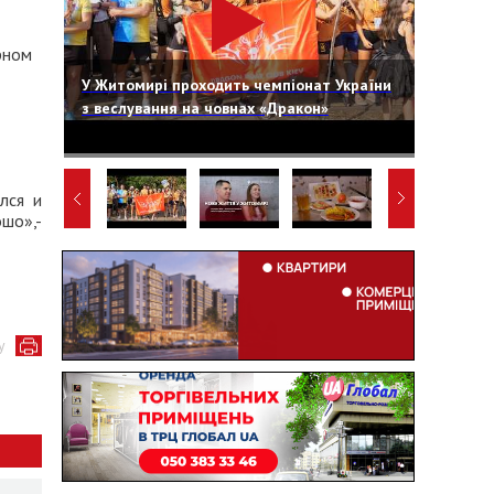
рном
У Житомирі проходить чемпіонат України
з веслування на човнах «Дракон»
лся и
ошо»,-
у