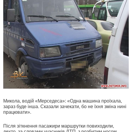
Микола, водій «Мерседеса»: «Одна машина проїхала,
зараз буде інша. Сказали зачекати, бо не їхня зміна нині
працювати».
Після зіткнення пасажири маршрутки повиходили,
дехто, за словами учасників ДТП, з розбитим носом.