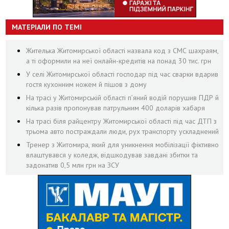
МАТЕРІАЛИ ПО ТЕМІ
Жителька Житомирської області назвала код з СМС шахраям,
а ті оформили на неї онлайн-кредитів на понад 30 тис. грн
У селі Житомирської області господар під час сварки вдарив
гостя кухонним ножем й пішов з дому
На трасі у Житомирській області п’яний водій порушив ПДР й
кілька разів пропонував патрульним 400 доларів хабаря
На трасі біля райцентру Житомирської області під час ДТП з
трьома авто постраждали люди, рух транспорту ускладнений
Тренер з Житомира, який для уникнення мобілізації фіктивно
влаштувався у коледж, відшкодував завдані збитки та
задонатив 0,5 млн грн на ЗСУ