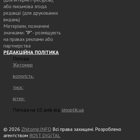
або письмова згода
редакції (для друкованих
видань)
Матеріали, позначені
значками:
"Р"
- розміщують
на правах реклами або
партнерства
РЕДАКЦІЙНА ПОЛІТИКА
Погода
Житомир
вологість:
тиск:
вітер:
Погода на 10 днів від
sinoptik.ua
© 2026
Zhitomir.INFO
Всі права захищені. Розроблено
агентством
ROST DIGITAL