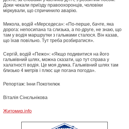
Доки чекали приїзду правоохоронців, чоловіки
міркували, що спричинило аварію.
Микола, водій «Мерседеса»: «По-перше, бачте, яка
дорога: непосипана та слизька, а по-друге, не знаю, що
там у водія маршрутки з гальмами сталося. Він казав,
що їхав повільно. Тут треба розбиратися».
Сергій, водій «Пежо»: «Якщо подивитися на його
гальмівний шлях, можна сказати, що тут справа у
халатності водія. Це моя думка. Гальмівний шлях там
близько 4 метрів і плюс ще погана погода».
Репортаж: Інни Покотилюк
Віталія Сінєльнікова
Житомир.info