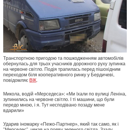
Транспортною пригодою та пошкодженням автомобілів
обернулась для трьох учасників дорожного руху зупинка
на червоне світло. Подія трапилась перед пішохідним
переходом біля кооперативного ринку у Бердичеві,
повідомляє
ВІК
.
Микола, водій «Мерседеса»: «Ми їхали по вулиці Леніна,
зупинились на червоне світло. І ті машини, що були
передо мною, і я. Тут несподівано позаду мене
вдарили»
Ударив іномарку «Пежо-Партнер», який так само, як і
"Мерседес", чекав на появу зеленого світла. Ззаду