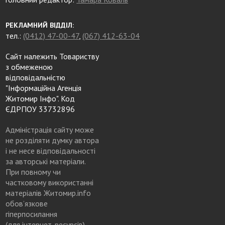
РЕКЛАМНИЙ ВІДДІЛ:
тел.:
(0412) 47-00-47
,
(067) 412-63-04
Сайт належить Товариству
з обмеженою
відповідальністю
"Інформаційна Агенція
Житомир Інфо". Код
ЄДРПОУ 33732896
Адміністрація сайту може
не розділяти думку автора
і не несе відповідальності
за авторські матеріали.
При повному чи
частковому використанні
матеріалів Житомир.info
обов’язкове
гіперпосилання
(для інтернет-ресурсів),