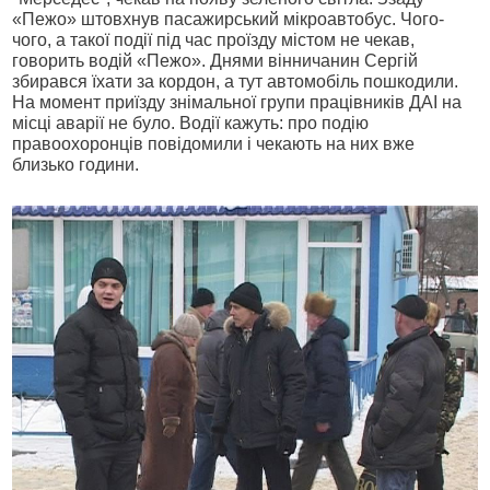
«Пежо» штовхнув пасажирський мікроавтобус. Чого-
чого, а такої події під час проїзду містом не чекав,
говорить водій «Пежо». Днями вінничанин Сергій
збирався їхати за кордон, а тут автомобіль пошкодили.
На момент приїзду знімальної групи працівників ДАІ на
місці аварії не було. Водії кажуть: про подію
правоохоронців повідомили і чекають на них вже
близько години.