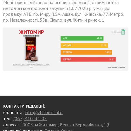
Моніторинг здійснено на основі інформації, отриманої за
методом контрольної закупки 31.07.2026 р. у місцях
продажу: АТБ, пр. Миру, 15А, Ашан, вул. Київська, 77, Метро,
пр. Незалежності, 55в, Сільпо, вул. Житній ринок, 1
КОНТАКТИ РЕДАКЦІЇ:
ел. пошта:
info@zhitomir.info
тел.:
(067) 410-44-05
адреса:
10008, м.Житомир, Велика Бердичівська, 19
головний редактор:
Тамара Коваль